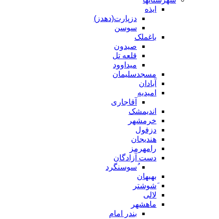
ایذه
دزپارت(دهدز)
سوسن
باغملک
صیدون
قلعه تل
میداوود
مسجدسلیمان
آبادان
امیدیه
آقاجاری
اندیمشک
خرمشهر
دزفول
هندیجان
رامهرمز
دست آزادگان
ُسوسنگرد
بهبهان
َشوشتر
لالی
ماهشهر
بندر امام