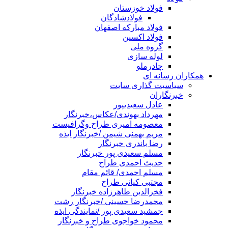
فولاد خوزستان
فولادشادگان
فولاد مبارکه اصفهان
فولاد اکسین
گروه ملی
لوله سازی
چادرملو
همکاران رسانه ای
سیاسیت گذاری سایت
خبرنگاران
عادل سعیدیپور
مهرداد بهوندی/عکاس،خبرنگار
معصومه امیری طراح وگرافیست
مریم بهمنی شیمن /خبرنگار ایذه
رضا باندری خبرنگار
مسلم سعیدی پور خبرنگار
حدیث احمدی طراح
مسلم احمدی/ قائم مقام
مجتبی کیانی طراح
فخرالدین طاهرزاده خبرنگار
محمدرضا حسینی /خبرنگار رشت
جمشید سعیدی پور /نمایندگی ایذه
محمود خواجوی طراح و خبرنگار