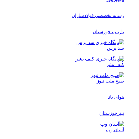
رسانه تخصصی فولادسازان
بازتاب خوزستان
سد پرس
کُنف نشر
صبح ملت نیوز
هوای بانا
تیترخوزستان
آسان وب