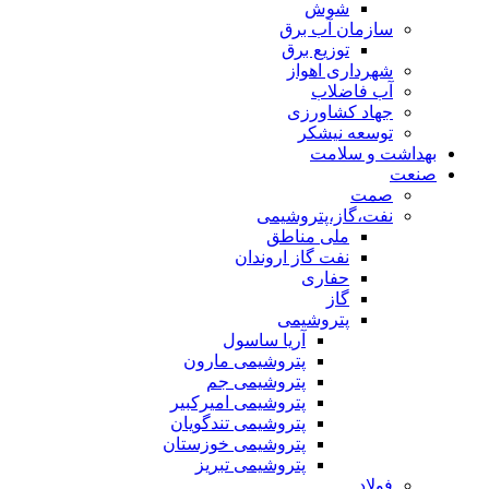
شوش
سازمان آب برق
توزیع برق
شهرداری اهواز
آب فاضلاب
جهاد کشاورزی
توسعه نیشکر
بهداشت و سلامت
صنعت
صمت
نفت،گاز،پتروشیمی
ملی مناطق
نفت گاز اروندان
حفاری
گاز
پتروشیمی
آریا ساسول
پتروشیمی مارون
پتروشیمی جم
پتروشیمی امیرکبیر
پتروشیمی تندگویان
پتروشیمی خوزستان
پتروشیمی تبریز
فولاد