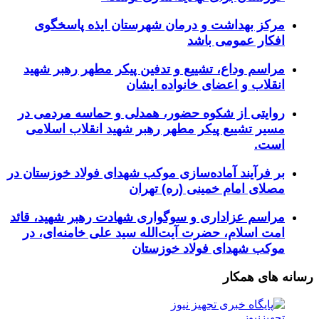
مرکز بهداشت و درمان شهرستان ایذه پاسخگوی
افکار عمومی باشد
مراسم وداع، تشییع و تدفین پیکر مطهر رهبر شهید
انقلاب و اعضای خانواده ایشان
روایتی از شکوه حضور، همدلی و حماسه مردمی در
مسیر تشییع پیکر مطهر رهبر شهید انقلاب اسلامی
است.
بر فرآیند آماده‌سازی موکب شهدای فولاد خوزستان در
مصلای امام خمینی (ره) تهران
مراسم عزاداری و سوگواری شهادت رهبر شهید، قائد
امت اسلام، حضرت آیت‌الله سید علی خامنه‌ای، در
موکب شهدای فولاد خوزستان
رسانه های همکار
تجهیزنیوز