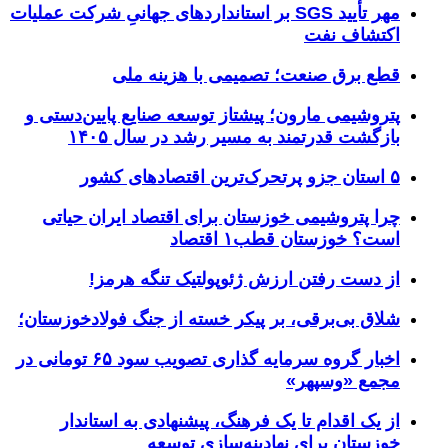
مهر تأیید SGS بر استانداردهای جهانیِ شرکت عملیات
اکتشاف نفت
قطع برق صنعت؛ تصمیمی با هزینه ملی
پتروشیمی مارون؛ پیشتاز توسعه صنایع پایین‌دستی و
بازگشت قدرتمند به مسیر رشد در سال ۱۴۰۵
۵ استان جزو پرتحرک‌ترین اقتصاد‌های کشور
چرا پتروشیمی خوزستان برای اقتصاد ایران حیاتی
است؟ خوزستان قطب۱ اقتصاد
از دست رفتن ارزش ژئوپولتیک تنگه هرمز!
شلاق‌ بی‌برقی، بر پیکر خسته‌ از جنگ فولادخوزستان؛
اخبار گروه سرمایه گذاری تصویب سود ۶۵ تومانی در
مجمع «وسپهر»
از یک اقدام تا یک فرهنگ، پیشنهادی به استاندار
خوزستان برای نهادینه‌سازی توسعه