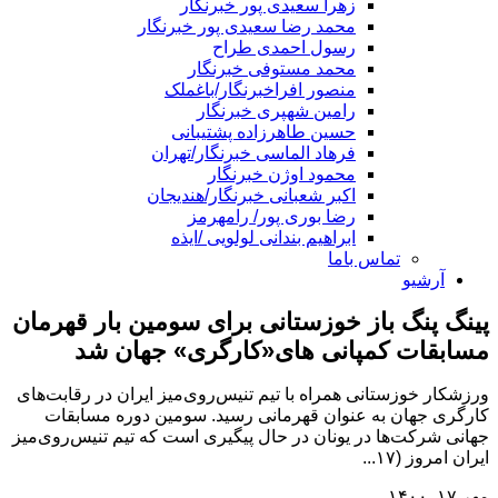
زهرا سعیدی پور خبرنگار
محمد رضا سعیدی پور خبرنگار
رسول احمدی طراح
محمد مستوفی خبرنگار
منصور افراخبرنگار/باغملک
رامین شهپری خبرنگار
حسین طاهرزاده پشتیبانی
فرهاد الماسی خبرنگار/تهران
محمود اوژن خبرنگار
اکبر شعبانی خبرنگار/هندیجان
رضا بوری پور/ رامهرمز
ابراهیم بندانی لولویی /ایذه
تماس باما
آرشیو
پینگ پنگ باز خوزستانی برای سومین بار قهرمان
مسابقات کمپانی های«کارگری» جهان شد
ورزشکار خوزستانی همراه با تیم تنیس‌روی‌میز ایران در رقابت‌های
کارگری جهان به عنوان قهرمانی رسید. سومین دوره مسابقات
جهانی شرکت‌ها در یونان در حال پیگیری است که تیم تنیس‌روی‌میز
ایران امروز (۱۷...
مهر ۱۷, ۱۴۰۰