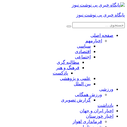
پایگاه خبری پی نوشت نیوز
صفحه اصلی
اخبارمهم
سیاسی
اقتصادی
اجتماعی
مطالبه گری
فرهنگ و هنر
پادکست
علمی و پژوهشی
بین الملل
ورزشی
ورزش همگانی
گزارش تصویری
یادداشت
اخبار ایران و جهان
اخبار خوزستان
فرمانداری اهواز
شهرستانها