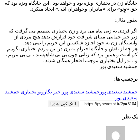
جایگاه زن در بختیاری ویژه بود و خواهد بود . این جایگاه ویژه بود که
حق «وِتو» برای «مادران وخواهران ایلی» ایجاد میکرد.
بطور مثال:
اگر فردی به زنی پناه می برد و زن بختیاری تصمیم می گرفت که
زیر چتر حمایتی مینای شرافت خود قرارش بدهد هیچ ‌مردی از
وابستگان زن به خود اجازه شکستن این حریم را نمی دهد.
هر چه از نقش و جایگاه احترام به زن در بین مردم بختیاری بگوییم
کم است و همین بود که زنانی چون بی بی شاهپسند ، بی بی مریم ،
و….در ایل بختیاری موجب افتخار همگان شدند .
جمشید سعیدی پور
برچسب ها:
جمشید سعیدی پور
جمشید سعیدی پور خبر نگار
وِتو بختیاری جمشید
سعیدی پور
لینک کپی شده!
یک نظر