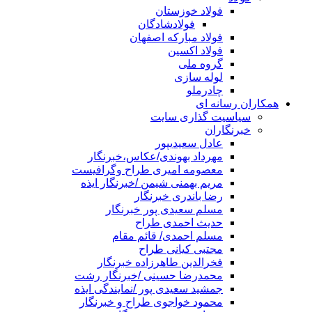
فولاد خوزستان
فولادشادگان
فولاد مبارکه اصفهان
فولاد اکسین
گروه ملی
لوله سازی
چادرملو
همکاران رسانه ای
سیاسیت گذاری سایت
خبرنگاران
عادل سعیدیپور
مهرداد بهوندی/عکاس،خبرنگار
معصومه امیری طراح وگرافیست
مریم بهمنی شیمن /خبرنگار ایذه
رضا باندری خبرنگار
مسلم سعیدی پور خبرنگار
حدیث احمدی طراح
مسلم احمدی/ قائم مقام
مجتبی کیانی طراح
فخرالدین طاهرزاده خبرنگار
محمدرضا حسینی /خبرنگار رشت
جمشید سعیدی پور /نمایندگی ایذه
محمود خواجوی طراح و خبرنگار