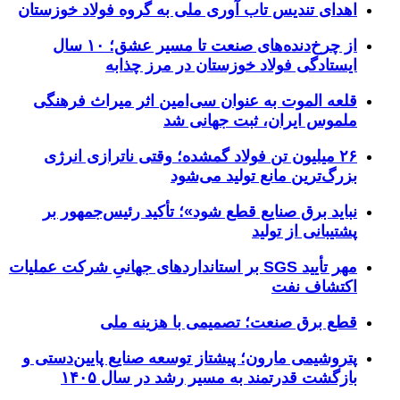
اهدای تندیس تاب آوری ملی به گروه فولاد خوزستان
از چرخ‌دنده‌های صنعت تا مسیر عشق؛ ۱۰ سال
ایستادگی فولاد خوزستان در مرز چذابه
قلعه الموت به عنوان سی‌امین اثر میراث‌ فرهنگی
ملموس ایران، ثبت جهانی شد
۲۶ میلیون تن فولاد گمشده؛ وقتی ناترازی انرژی
بزرگ‌ترین مانع تولید می‌شود
نباید برق صنایع قطع شود»؛ تأکید رئیس‌جمهور بر
پشتیبانی از تولید
مهر تأیید SGS بر استانداردهای جهانیِ شرکت عملیات
اکتشاف نفت
قطع برق صنعت؛ تصمیمی با هزینه ملی
پتروشیمی مارون؛ پیشتاز توسعه صنایع پایین‌دستی و
بازگشت قدرتمند به مسیر رشد در سال ۱۴۰۵