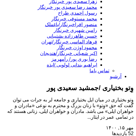
زهرا سعیدی پور خبرنگار
محمد رضا سعیدی پور خبرنگار
رسول احمدی طراح
محمد مستوفی خبرنگار
منصور افراخبرنگار/باغملک
رامین شهپری خبرنگار
حسین طاهرزاده پشتیبانی
فرهاد الماسی خبرنگار/تهران
محمود اوژن خبرنگار
اکبر شعبانی خبرنگار/هندیجان
رضا بوری پور/ رامهرمز
ابراهیم بندانی لولویی /ایذه
تماس باما
آرشیو
وِتو بختیاری /جمشید سعیدی پور
وِتو بختیاری در میان ایل بختیاری و جامعه لر به جرات می توان
گفت که حق «وِتو» با زنان بزرگ و محترم به نوعی «مادران و
خواهران ایلی» می باشد. مادران و خواهران ایلی، زنانی هستند که
در تمامی عمر در ایثار...
مهر ۱۵, ۱۴۰۰
52 بازدیدها