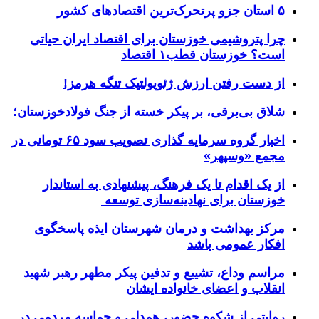
۵ استان جزو پرتحرک‌ترین اقتصاد‌های کشور
چرا پتروشیمی خوزستان برای اقتصاد ایران حیاتی
است؟ خوزستان قطب۱ اقتصاد
از دست رفتن ارزش ژئوپولتیک تنگه هرمز!
شلاق‌ بی‌برقی، بر پیکر خسته‌ از جنگ فولادخوزستان؛
اخبار گروه سرمایه گذاری تصویب سود ۶۵ تومانی در
مجمع «وسپهر»
از یک اقدام تا یک فرهنگ، پیشنهادی به استاندار
خوزستان برای نهادینه‌سازی توسعه
مرکز بهداشت و درمان شهرستان ایذه پاسخگوی
افکار عمومی باشد
مراسم وداع، تشییع و تدفین پیکر مطهر رهبر شهید
انقلاب و اعضای خانواده ایشان
روایتی از شکوه حضور، همدلی و حماسه مردمی در