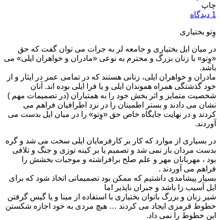
چاپ
1 دیدگاه
وِتو بختیاری
در میان ایل بختیاری و جامعه لر به جرات می توان گفت که حق
«وِتو» با زنان بزرگ و محترم به نوعی «مادران و خواهران ایلی» می
باشد.
مادران و خواهران ایلی، زنانی هستند که در تمامی عمر در ایثار و از
خود گذشتگی همراه هموندان ایلی و یا فرا ایلی بوده اند. آنان
شخصیت متمایز و اثر بخش خود را به همتباران (در تصمیمات مهم )
نشان می دادند و بستر اطمینان را در نزد اطرافیان فراهم می
کردند و در نهایت جایگاه خاص حق «وِتو» را در میان ایل بدست می
آوردند.
در بسیاری از موارد که کار بر کارفرمایان ایلی سخت می شد و گره
بدست مردان باز نمی شد و تصمیم یا بر کینه توزی و جنگ و تلافی
بود ، مهربانان مهر و علم صلح برافراشته و موجبات بخشش را
فراهم می آوردند .
بسیار پیشامدی داشتیم که ممکن بود تصمیماتی اتخاذ شود که برای
ایل آسیب زا باشد و جبران ناپذیر اما
شیر زنان و بزرگ بانوان بختیاری با استفاده از مینا و یا گیس گرفتن
خطوط قرمزی ایجاد می کردند … هیچ‌ مردی به خود اجازه شکستن
این خطوط را نمی داد.