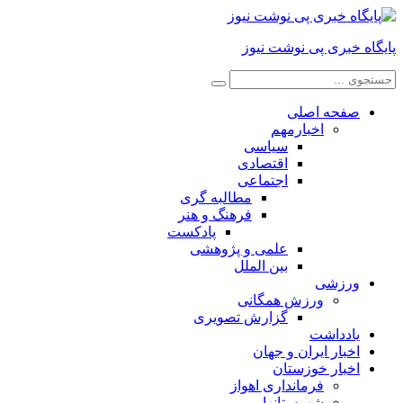
پایگاه خبری پی نوشت نیوز
صفحه اصلی
اخبارمهم
سیاسی
اقتصادی
اجتماعی
مطالبه گری
فرهنگ و هنر
پادکست
علمی و پژوهشی
بین الملل
ورزشی
ورزش همگانی
گزارش تصویری
یادداشت
اخبار ایران و جهان
اخبار خوزستان
فرمانداری اهواز
شهرستانها