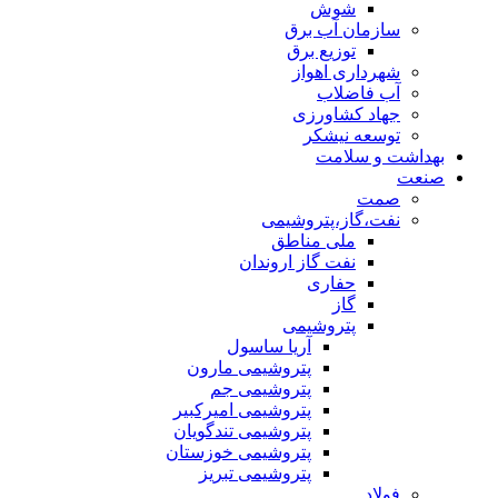
شوش
سازمان آب برق
توزیع برق
شهرداری اهواز
آب فاضلاب
جهاد کشاورزی
توسعه نیشکر
بهداشت و سلامت
صنعت
صمت
نفت،گاز،پتروشیمی
ملی مناطق
نفت گاز اروندان
حفاری
گاز
پتروشیمی
آریا ساسول
پتروشیمی مارون
پتروشیمی جم
پتروشیمی امیرکبیر
پتروشیمی تندگویان
پتروشیمی خوزستان
پتروشیمی تبریز
فولاد