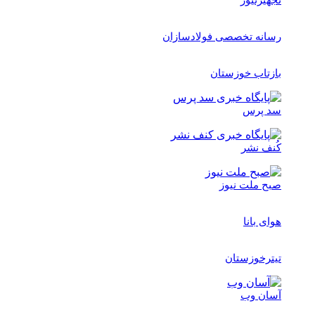
تجهیزنیوز
رسانه تخصصی فولادسازان
بازتاب خوزستان
سد پرس
کُنف نشر
صبح ملت نیوز
هوای بانا
تیترخوزستان
آسان وب