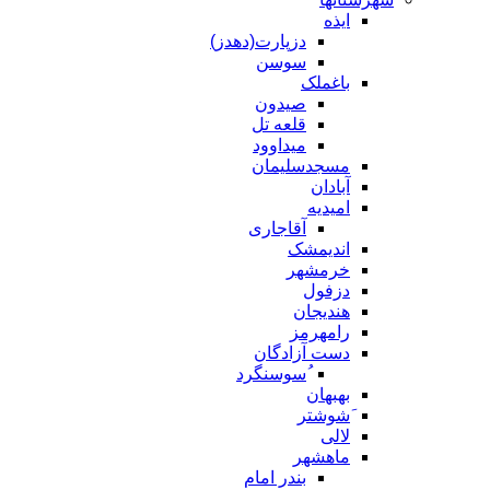
ایذه
دزپارت(دهدز)
سوسن
باغملک
صیدون
قلعه تل
میداوود
مسجدسلیمان
آبادان
امیدیه
آقاجاری
اندیمشک
خرمشهر
دزفول
هندیجان
رامهرمز
دست آزادگان
ُسوسنگرد
بهبهان
َشوشتر
لالی
ماهشهر
بندر امام