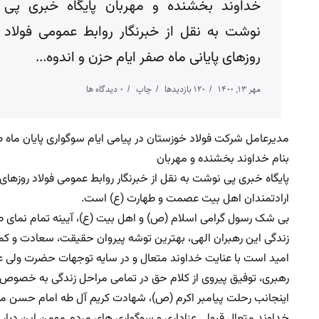
خداوند بخشنده و مهربان پایگاه خبری پی
نوشت به نقل از خبرنگار روابط عمومی فولاد
روزهای پایانی ماه صفر ایام حزن و اندوه...
مهر ۱۳, ۱۴۰۰
120 بازدیدها
چاپ
0 دیدگاه ها
مدیرعامل شرکت فولاد خوزستان در پیامی ایام سوگواری پایان ماه
بنام خداوند بخشنده و مهربان
پایگاه خبری پی نوشت به نقل از خبرنگار روابط عمومی فولاد روزهای 
ارادتمندان اهل بیت عصمت و طهارت (ع) است.
بی شک رسول گرامی اسلام (ص) و اهل بیت (ع)، آیینه تمام نمای 
زندگی این رهبران الهی، بهترین توشه پیروان حقیقت، سعادت و ک
امید است با عنایت خداوند متعال و در سایه توجهات حضرت ولی عص
رهبری، توفیق پیروی از کلام حق در تمامی مراحل زندگی به خصوص د
اینجانب رحلت پیامبر اکرم (ص)، شهادت کریم آل طه امام حسن مج
خداوند متعال قبولی عزاداری و سوگواری های مردم مومن این دیار 