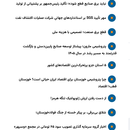
نباید برق صنایع قطع شود»؛ تأکید رئیس‌جمهور بر پشتیبانی از تولید
مهر تأیید SGS بر استانداردهای جهانیِ شرکت عملیات اکتشاف نفت
قطع برق صنعت؛ تصمیمی با هزینه ملی
پتروشیمی مارون؛ پیشتاز توسعه صنایع پایین‌دستی و بازگشت
قدرتمند به مسیر رشد در سال ۱۴۰۵
۵ استان جزو پرتحرک‌ترین اقتصاد‌های کشور
چرا پتروشیمی خوزستان برای اقتصاد ایران حیاتی است؟ خوزستان
قطب۱ اقتصاد
از دست رفتن ارزش ژئوپولتیک تنگه هرمز!
شلاق‌ بی‌برقی، بر پیکر خسته‌ از جنگ فولادخوزستان؛
اخبار گروه سرمایه گذاری تصویب سود ۶۵ تومانی در مجمع «وسپهر»