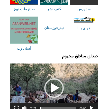
سد پرس
کُنف نشر
صبح ملت نیوز
تیترخوزستان
هوای بانا
آسان وب
صدای مناطق محروم
نمایشگر
ویدیو
02:21
00:00