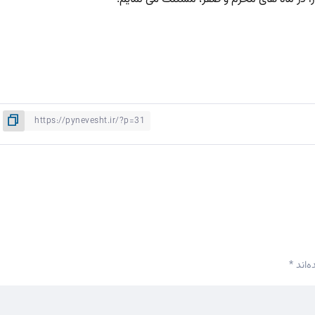
‌اند
*