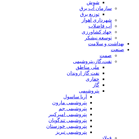
شوش
سازمان آب برق
توزیع برق
شهرداری اهواز
آب فاضلاب
جهاد کشاورزی
توسعه نیشکر
بهداشت و سلامت
صنعت
صمت
نفت،گاز،پتروشیمی
ملی مناطق
نفت گاز اروندان
حفاری
گاز
پتروشیمی
آریا ساسول
پتروشیمی مارون
پتروشیمی جم
پتروشیمی امیرکبیر
پتروشیمی تندگویان
پتروشیمی خوزستان
پتروشیمی تبریز
فولاد