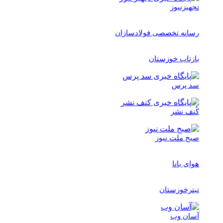
تجهیزنیوز
رسانه تخصصی فولادسازان
بازتاب خوزستان
سد پرس
کُنف نشر
صبح ملت نیوز
هوای بانا
تیترخوزستان
آسان وب