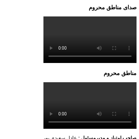
صدای مناطق محروم
مناطق محروم
صاحب امتیاز و مدیرمسئول :
عادل سعیدی پور