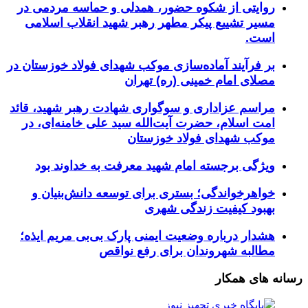
روایتی از شکوه حضور، همدلی و حماسه مردمی در
مسیر تشییع پیکر مطهر رهبر شهید انقلاب اسلامی
است.
بر فرآیند آماده‌سازی موکب شهدای فولاد خوزستان در
مصلای امام خمینی (ره) تهران
مراسم عزاداری و سوگواری شهادت رهبر شهید، قائد
امت اسلام، حضرت آیت‌الله سید علی خامنه‌ای، در
موکب شهدای فولاد خوزستان
ویژگی برجسته امام شهید معرفت به خداوند بود
خواهرخواندگی؛ بستری برای توسعه دانش‌بنیان و
بهبود کیفیت زندگی شهری
هشدار درباره وضعیت ایمنی پارک بی‌بی مریم ایذه؛
مطالبه شهروندان برای رفع نواقص
رسانه های همکار