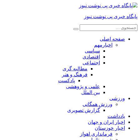
پایگاه خبری پی نوشت نیوز
صفحه اصلی
اخبارمهم
سیاسی
اقتصادی
اجتماعی
مطالبه گری
فرهنگ و هنر
پادکست
علمی و پژوهشی
بین الملل
ورزشی
ورزش همگانی
گزارش تصویری
یادداشت
اخبار ایران و جهان
اخبار خوزستان
فرمانداری اهواز
شهرستانها