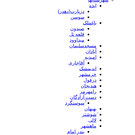
ایذه
دزپارت(دهدز)
سوسن
باغملک
صیدون
قلعه تل
میداوود
مسجدسلیمان
آبادان
امیدیه
آقاجاری
اندیمشک
خرمشهر
دزفول
هندیجان
رامهرمز
دست آزادگان
ُسوسنگرد
بهبهان
َشوشتر
لالی
ماهشهر
بندر امام