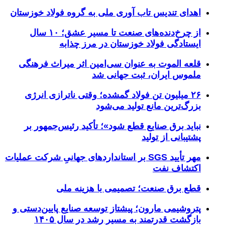
اهدای تندیس تاب آوری ملی به گروه فولاد خوزستان
از چرخ‌دنده‌های صنعت تا مسیر عشق؛ ۱۰ سال
ایستادگی فولاد خوزستان در مرز چذابه
قلعه الموت به عنوان سی‌امین اثر میراث‌ فرهنگی
ملموس ایران، ثبت جهانی شد
۲۶ میلیون تن فولاد گمشده؛ وقتی ناترازی انرژی
بزرگ‌ترین مانع تولید می‌شود
نباید برق صنایع قطع شود»؛ تأکید رئیس‌جمهور بر
پشتیبانی از تولید
مهر تأیید SGS بر استانداردهای جهانیِ شرکت عملیات
اکتشاف نفت
قطع برق صنعت؛ تصمیمی با هزینه ملی
پتروشیمی مارون؛ پیشتاز توسعه صنایع پایین‌دستی و
بازگشت قدرتمند به مسیر رشد در سال ۱۴۰۵