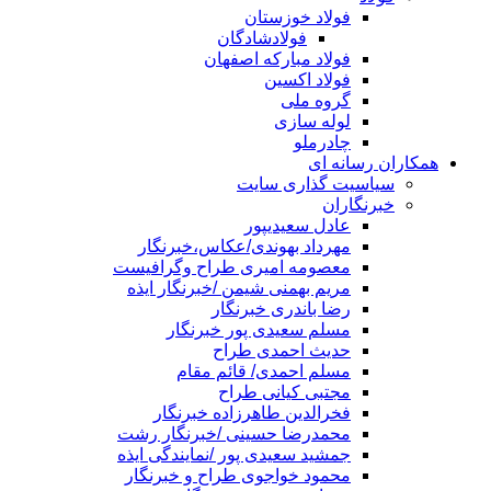
فولاد خوزستان
فولادشادگان
فولاد مبارکه اصفهان
فولاد اکسین
گروه ملی
لوله سازی
چادرملو
همکاران رسانه ای
سیاسیت گذاری سایت
خبرنگاران
عادل سعیدیپور
مهرداد بهوندی/عکاس،خبرنگار
معصومه امیری طراح وگرافیست
مریم بهمنی شیمن /خبرنگار ایذه
رضا باندری خبرنگار
مسلم سعیدی پور خبرنگار
حدیث احمدی طراح
مسلم احمدی/ قائم مقام
مجتبی کیانی طراح
فخرالدین طاهرزاده خبرنگار
محمدرضا حسینی /خبرنگار رشت
جمشید سعیدی پور /نمایندگی ایذه
محمود خواجوی طراح و خبرنگار