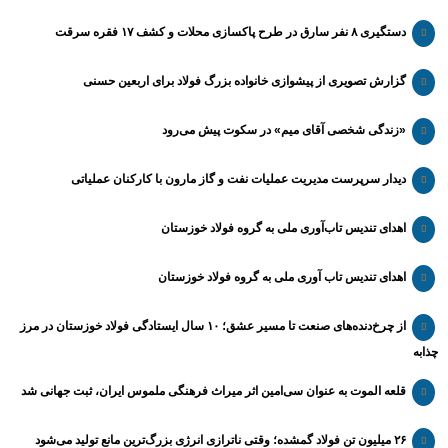
دستگیری ۸ نفر سارق در طرح پاکسازی محلات و کشف ۱۷ فقره سرقت
گزارش تصویری از پیشوازی خانواده بزرگ فولاد برای اربعین حسنی
«زندگی شخصی آقای میم» در سکوت پیش می‌رود
دیدار سرپرست مدیریت عملیات نفت و گاز مارون با کارکنان عملیاتی
اهدای تندیس تاب‌آوری ملی به گروه فولاد خوزستان
اهدای تندیس تاب آوری ملی به گروه فولاد خوزستان
از چرخ‌دنده‌های صنعت تا مسیر عشق؛ ۱۰ سال ایستادگی فولاد خوزستان در مرز
چذابه
قلعه الموت به عنوان سی‌امین اثر میراث‌ فرهنگی ملموس ایران، ثبت جهانی شد
۲۶ میلیون تن فولاد گمشده؛ وقتی ناترازی انرژی بزرگ‌ترین مانع تولید می‌شود