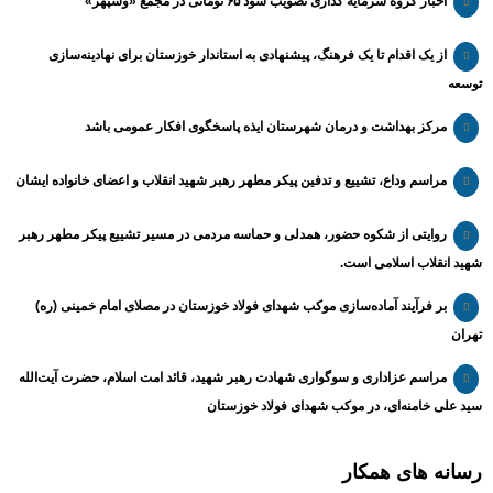
اخبار گروه سرمایه گذاری تصویب سود ۶۵ تومانی در مجمع «وسپهر»
از یک اقدام تا یک فرهنگ، پیشنهادی به استاندار خوزستان برای نهادینه‌سازی
توسعه
مرکز بهداشت و درمان شهرستان ایذه پاسخگوی افکار عمومی باشد
مراسم وداع، تشییع و تدفین پیکر مطهر رهبر شهید انقلاب و اعضای خانواده ایشان
روایتی از شکوه حضور، همدلی و حماسه مردمی در مسیر تشییع پیکر مطهر رهبر
شهید انقلاب اسلامی است.
بر فرآیند آماده‌سازی موکب شهدای فولاد خوزستان در مصلای امام خمینی (ره)
تهران
مراسم عزاداری و سوگواری شهادت رهبر شهید، قائد امت اسلام، حضرت آیت‌الله
سید علی خامنه‌ای، در موکب شهدای فولاد خوزستان
رسانه های همکار