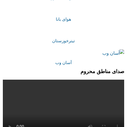
هوای بانا
تیترخوزستان
آسان وب
صدای مناطق محروم