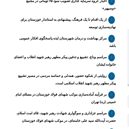
اخبار گروه سرمایه گذاری تصویب سود ۶۵ تومانی در مجمع
«وسپهر»
از یک اقدام تا یک فرهنگ، پیشنهادی به استاندار خوزستان برای
نهادینه‌سازی توسعه
مرکز بهداشت و درمان شهرستان ایذه پاسخگوی افکار عمومی
باشد
مراسم وداع، تشییع و تدفین پیکر مطهر رهبر شهید انقلاب و اعضای
خانواده ایشان
روایتی از شکوه حضور، همدلی و حماسه مردمی در مسیر تشییع
پیکر مطهر رهبر شهید انقلاب اسلامی است.
بر فرآیند آماده‌سازی موکب شهدای فولاد خوزستان در مصلای امام
خمینی (ره) تهران
مراسم عزاداری و سوگواری شهادت رهبر شهید، قائد امت اسلام،
حضرت آیت‌الله سید علی خامنه‌ای، در موکب شهدای فولاد خوزستان