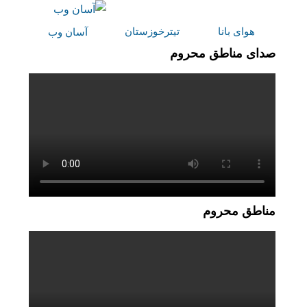
هوای بانا
تیترخوزستان
آسان وب
صدای مناطق محروم
مناطق محروم