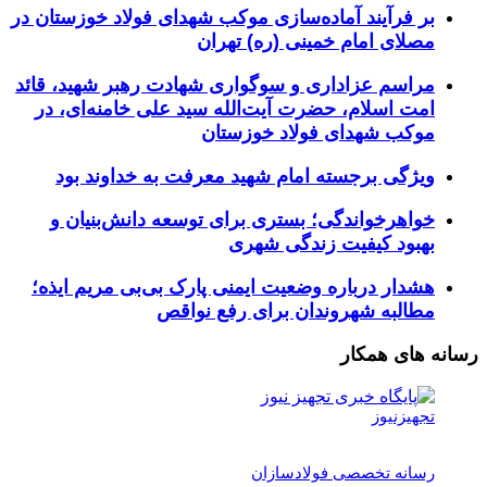
بر فرآیند آماده‌سازی موکب شهدای فولاد خوزستان در
مصلای امام خمینی (ره) تهران
مراسم عزاداری و سوگواری شهادت رهبر شهید، قائد
امت اسلام، حضرت آیت‌الله سید علی خامنه‌ای، در
موکب شهدای فولاد خوزستان
ویژگی برجسته امام شهید معرفت به خداوند بود
خواهرخواندگی؛ بستری برای توسعه دانش‌بنیان و
بهبود کیفیت زندگی شهری
هشدار درباره وضعیت ایمنی پارک بی‌بی مریم ایذه؛
مطالبه شهروندان برای رفع نواقص
رسانه های همکار
تجهیزنیوز
رسانه تخصصی فولادسازان