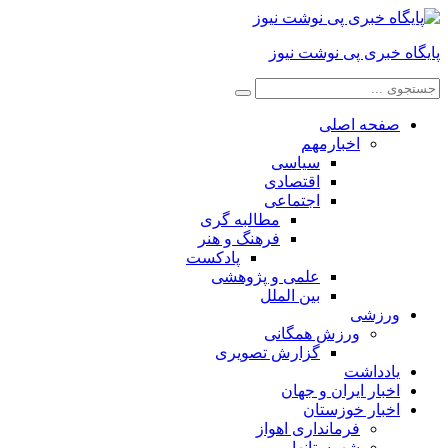
پایگاه خبری پی نوشت نیوز
صفحه اصلی
اخبارمهم
سیاسی
اقتصادی
اجتماعی
مطالبه گری
فرهنگ و هنر
پادکست
علمی و پژوهشی
بین الملل
ورزشی
ورزش همگانی
گزارش تصویری
یادداشت
اخبار ایران و جهان
اخبار خوزستان
فرمانداری اهواز
شهرستانها