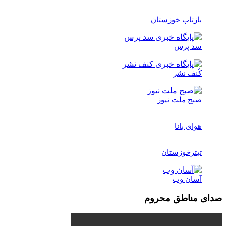
بازتاب خوزستان
سد پرس
کُنف نشر
صبح ملت نیوز
هوای بانا
تیترخوزستان
آسان وب
صدای مناطق محروم