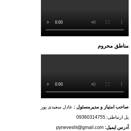
مناطق محروم
صاحب امتیاز و مدیرمسئول :
عادل سعیدی پور
پل ارتباطی: 09360314755
آدرس ایمیل:
pynevesht@gmail.com