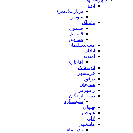
ایذه
دزپارت(دهدز)
سوسن
باغملک
صیدون
قلعه تل
میداوود
مسجدسلیمان
آبادان
امیدیه
آقاجاری
اندیمشک
خرمشهر
دزفول
هندیجان
رامهرمز
دست آزادگان
ُسوسنگرد
بهبهان
َشوشتر
لالی
ماهشهر
بندر امام