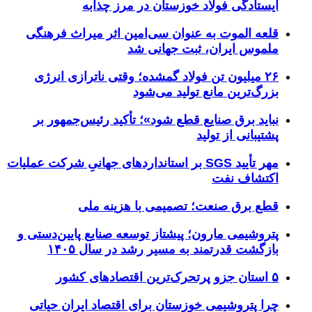
ایستادگی فولاد خوزستان در مرز چذابه
قلعه الموت به عنوان سی‌امین اثر میراث‌ فرهنگی
ملموس ایران، ثبت جهانی شد
۲۶ میلیون تن فولاد گمشده؛ وقتی ناترازی انرژی
بزرگ‌ترین مانع تولید می‌شود
نباید برق صنایع قطع شود»؛ تأکید رئیس‌جمهور بر
پشتیبانی از تولید
مهر تأیید SGS بر استانداردهای جهانیِ شرکت عملیات
اکتشاف نفت
قطع برق صنعت؛ تصمیمی با هزینه ملی
پتروشیمی مارون؛ پیشتاز توسعه صنایع پایین‌دستی و
بازگشت قدرتمند به مسیر رشد در سال ۱۴۰۵
۵ استان جزو پرتحرک‌ترین اقتصاد‌های کشور
چرا پتروشیمی خوزستان برای اقتصاد ایران حیاتی