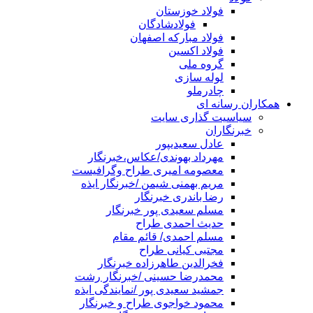
فولاد خوزستان
فولادشادگان
فولاد مبارکه اصفهان
فولاد اکسین
گروه ملی
لوله سازی
چادرملو
همکاران رسانه ای
سیاسیت گذاری سایت
خبرنگاران
عادل سعیدیپور
مهرداد بهوندی/عکاس،خبرنگار
معصومه امیری طراح وگرافیست
مریم بهمنی شیمن /خبرنگار ایذه
رضا باندری خبرنگار
مسلم سعیدی پور خبرنگار
حدیث احمدی طراح
مسلم احمدی/ قائم مقام
مجتبی کیانی طراح
فخرالدین طاهرزاده خبرنگار
محمدرضا حسینی /خبرنگار رشت
جمشید سعیدی پور /نمایندگی ایذه
محمود خواجوی طراح و خبرنگار