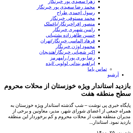
زهرا سعیدی پور خبرنگار
محمد رضا سعیدی پور خبرنگار
رسول احمدی طراح
محمد مستوفی خبرنگار
منصور افراخبرنگار/باغملک
رامین شهپری خبرنگار
حسین طاهرزاده پشتیبانی
فرهاد الماسی خبرنگار/تهران
محمود اوژن خبرنگار
اکبر شعبانی خبرنگار/هندیجان
رضا بوری پور/ رامهرمز
ابراهیم بندانی لولویی /ایذه
تماس باما
آرشیو
بازدید استاندار ویژه خوزستان از محلات محروم
سطح منطقه هفت
پایگاه خبری پی نوشت – شب گذشته استاندار ویژه خوزستان به
همراه جمعی از اعضای شورای شهر، مدیر، معاونین و برخی از
مدیران منطقه هفت از محلات محروم و کم برخوردار این منطقه
بازدید نمود. استاندار...
شهریور ۲۵, ۱۴۰۰