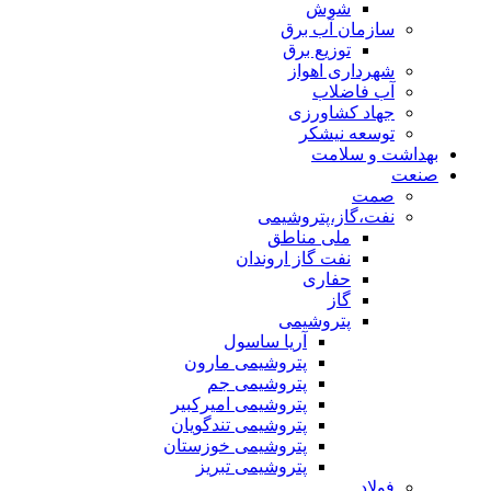
شوش
سازمان آب برق
توزیع برق
شهرداری اهواز
آب فاضلاب
جهاد کشاورزی
توسعه نیشکر
بهداشت و سلامت
صنعت
صمت
نفت،گاز،پتروشیمی
ملی مناطق
نفت گاز اروندان
حفاری
گاز
پتروشیمی
آریا ساسول
پتروشیمی مارون
پتروشیمی جم
پتروشیمی امیرکبیر
پتروشیمی تندگویان
پتروشیمی خوزستان
پتروشیمی تبریز
فولاد