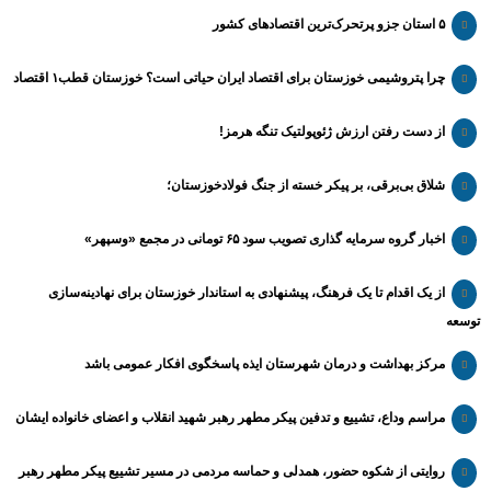
۵ استان جزو پرتحرک‌ترین اقتصاد‌های کشور
چرا پتروشیمی خوزستان برای اقتصاد ایران حیاتی است؟ خوزستان قطب۱ اقتصاد
از دست رفتن ارزش ژئوپولتیک تنگه هرمز!
شلاق‌ بی‌برقی، بر پیکر خسته‌ از جنگ فولادخوزستان؛
اخبار گروه سرمایه گذاری تصویب سود ۶۵ تومانی در مجمع «وسپهر»
از یک اقدام تا یک فرهنگ، پیشنهادی به استاندار خوزستان برای نهادینه‌سازی
توسعه
مرکز بهداشت و درمان شهرستان ایذه پاسخگوی افکار عمومی باشد
مراسم وداع، تشییع و تدفین پیکر مطهر رهبر شهید انقلاب و اعضای خانواده ایشان
روایتی از شکوه حضور، همدلی و حماسه مردمی در مسیر تشییع پیکر مطهر رهبر