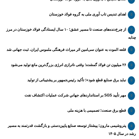
اهدای تندیس تاب آوری ملی به گروه فولاد خوزستان
از چرخ‌دنده‌های صنعت تا مسیر عشق؛ ۱۰ سال ایستادگی فولاد خوزستان در مرز
چذابه
قلعه الموت به عنوان سی‌امین اثر میراث‌ فرهنگی ملموس ایران، ثبت جهانی شد
۲۶ میلیون تن فولاد گمشده؛ وقتی ناترازی انرژی بزرگ‌ترین مانع تولید می‌شود
نباید برق صنایع قطع شود»؛ تأکید رئیس‌جمهور بر پشتیبانی از تولید
مهر تأیید SGS بر استانداردهای جهانیِ شرکت عملیات اکتشاف نفت
قطع برق صنعت؛ تصمیمی با هزینه ملی
پتروشیمی مارون؛ پیشتاز توسعه صنایع پایین‌دستی و بازگشت قدرتمند به مسیر
رشد در سال ۱۴۰۵