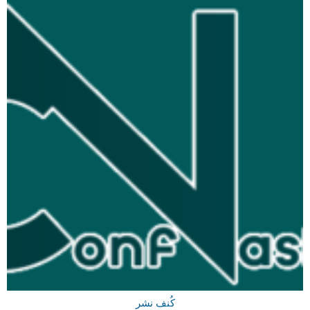
کُنف نشر