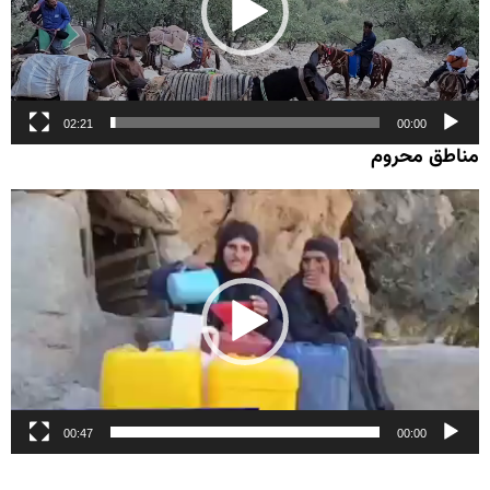
02:21
00:00
مناطق محروم
نمایشگر
ویدیو
00:47
00:00