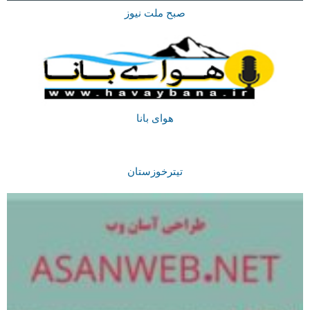
صبح ملت نیوز
هوای بانا
تیترخوزستان