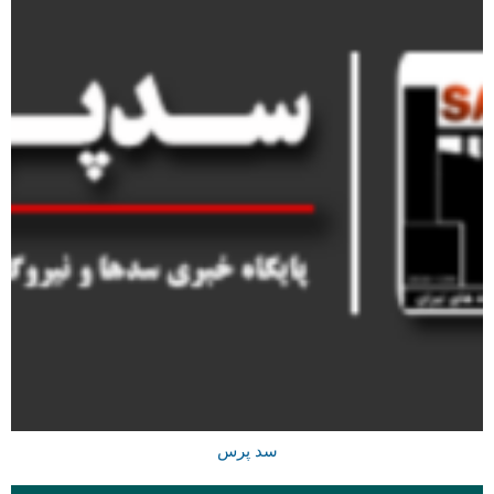
سد پرس