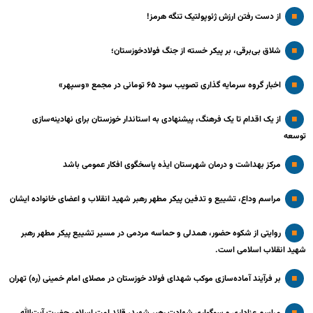
از دست رفتن ارزش ژئوپولتیک تنگه هرمز!
شلاق‌ بی‌برقی، بر پیکر خسته‌ از جنگ فولادخوزستان؛
اخبار گروه سرمایه گذاری تصویب سود ۶۵ تومانی در مجمع «وسپهر»
از یک اقدام تا یک فرهنگ، پیشنهادی به استاندار خوزستان برای نهادینه‌سازی
توسعه
مرکز بهداشت و درمان شهرستان ایذه پاسخگوی افکار عمومی باشد
مراسم وداع، تشییع و تدفین پیکر مطهر رهبر شهید انقلاب و اعضای خانواده ایشان
روایتی از شکوه حضور، همدلی و حماسه مردمی در مسیر تشییع پیکر مطهر رهبر
شهید انقلاب اسلامی است.
بر فرآیند آماده‌سازی موکب شهدای فولاد خوزستان در مصلای امام خمینی (ره) تهران
مراسم عزاداری و سوگواری شهادت رهبر شهید، قائد امت اسلام، حضرت آیت‌الله