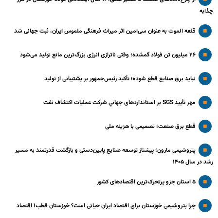
چذابه
قلعه الموت به عنوان سی‌امین اثر میراث‌ فرهنگی ملموس ایران، ثبت جهانی شد
۲۶ میلیون تن فولاد گمشده؛ وقتی ناترازی انرژی بزرگ‌ترین مانع تولید می‌شود
نباید برق صنایع قطع شود»؛ تأکید رئیس‌جمهور بر پشتیبانی از تولید
مهر تأیید SGS بر استانداردهای جهانیِ شرکت عملیات اکتشاف نفت
قطع برق صنعت؛ تصمیمی با هزینه ملی
پتروشیمی مارون؛ پیشتاز توسعه صنایع پایین‌دستی و بازگشت قدرتمند به مسیر
رشد در سال ۱۴۰۵
۵ استان جزو پرتحرک‌ترین اقتصاد‌های کشور
چرا پتروشیمی خوزستان برای اقتصاد ایران حیاتی است؟ خوزستان قطب۱ اقتصاد