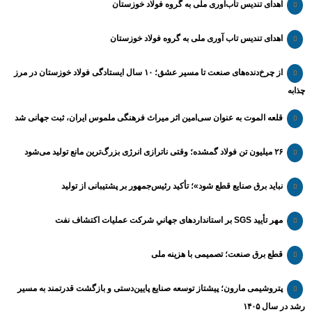
اهدای تندیس تاب‌آوری ملی به گروه فولاد خوزستان
اهدای تندیس تاب آوری ملی به گروه فولاد خوزستان
از چرخ‌دنده‌های صنعت تا مسیر عشق؛ ۱۰ سال ایستادگی فولاد خوزستان در مرز
چذابه
قلعه الموت به عنوان سی‌امین اثر میراث‌ فرهنگی ملموس ایران، ثبت جهانی شد
۲۶ میلیون تن فولاد گمشده؛ وقتی ناترازی انرژی بزرگ‌ترین مانع تولید می‌شود
نباید برق صنایع قطع شود»؛ تأکید رئیس‌جمهور بر پشتیبانی از تولید
مهر تأیید SGS بر استانداردهای جهانیِ شرکت عملیات اکتشاف نفت
قطع برق صنعت؛ تصمیمی با هزینه ملی
پتروشیمی مارون؛ پیشتاز توسعه صنایع پایین‌دستی و بازگشت قدرتمند به مسیر
رشد در سال ۱۴۰۵