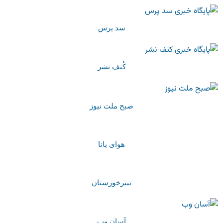
سد پرس
کُنف نشر
صبح ملت نیوز
هوای بانا
تیترخوزستان
آسان وب