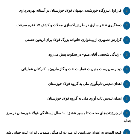
فاز اول نیروگاه خورشیدی بهبهان فولاد خوزستان در آستانه بهره‌برداری
دستگیری ۸ نفر سارق در طرح پاکسازی محلات و کشف ۱۷ فقره سرقت
گزارش تصویری از پیشوازی خانواده بزرگ فولاد برای اربعین حسنی
«زندگی شخصی آقای میم» در سکوت پیش می‌رود
دیدار سرپرست مدیریت عملیات نفت و گاز مارون با کارکنان عملیاتی
اهدای تندیس تاب‌آوری ملی به گروه فولاد خوزستان
اهدای تندیس تاب آوری ملی به گروه فولاد خوزستان
از چرخ‌دنده‌های صنعت تا مسیر عشق؛ ۱۰ سال ایستادگی فولاد خوزستان در مرز
چذابه
قلعه الموت به عنوان سی‌امین اثر میراث‌ فرهنگی ملموس ایران، ثبت جهانی شد