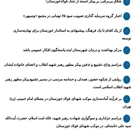
شلاق‌ بی‌برقی، بر پیکر خسته‌ از جنگ فولادخوزستان؛
اخبار گروه سرمایه گذاری تصویب سود ۶۵ تومانی در مجمع «وسپهر»
از یک اقدام تا یک فرهنگ، پیشنهادی به استاندار خوزستان برای نهادینه‌سازی
توسعه
مرکز بهداشت و درمان شهرستان ایذه پاسخگوی افکار عمومی باشد
مراسم وداع، تشییع و تدفین پیکر مطهر رهبر شهید انقلاب و اعضای خانواده ایشان
روایتی از شکوه حضور، همدلی و حماسه مردمی در مسیر تشییع پیکر مطهر رهبر
شهید انقلاب اسلامی است.
بر فرآیند آماده‌سازی موکب شهدای فولاد خوزستان در مصلای امام خمینی (ره)
تهران
مراسم عزاداری و سوگواری شهادت رهبر شهید، قائد امت اسلام، حضرت آیت‌الله
سید علی خامنه‌ای، در موکب شهدای فولاد خوزستان