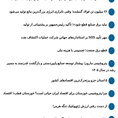
۲۶ میلیون تن فولاد گمشده؛ وقتی ناترازی انرژی بزرگ‌ترین مانع تولید می‌شود
نباید برق صنایع قطع شود»؛ تأکید رئیس‌جمهور بر پشتیبانی از تولید
مهر تأیید SGS بر استانداردهای جهانیِ شرکت عملیات اکتشاف نفت
قطع برق صنعت؛ تصمیمی با هزینه ملی
پتروشیمی مارون؛ پیشتاز توسعه صنایع پایین‌دستی و بازگشت قدرتمند به مسیر
رشد در سال ۱۴۰۵
۵ استان جزو پرتحرک‌ترین اقتصاد‌های کشور
چرا پتروشیمی خوزستان برای اقتصاد ایران حیاتی است؟ خوزستان قطب۱ اقتصاد
از دست رفتن ارزش ژئوپولتیک تنگه هرمز!