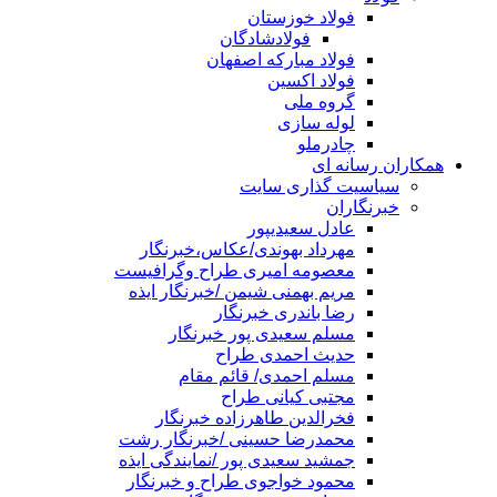
فولاد خوزستان
فولادشادگان
فولاد مبارکه اصفهان
فولاد اکسین
گروه ملی
لوله سازی
چادرملو
همکاران رسانه ای
سیاسیت گذاری سایت
خبرنگاران
عادل سعیدیپور
مهرداد بهوندی/عکاس،خبرنگار
معصومه امیری طراح وگرافیست
مریم بهمنی شیمن /خبرنگار ایذه
رضا باندری خبرنگار
مسلم سعیدی پور خبرنگار
حدیث احمدی طراح
مسلم احمدی/ قائم مقام
مجتبی کیانی طراح
فخرالدین طاهرزاده خبرنگار
محمدرضا حسینی /خبرنگار رشت
جمشید سعیدی پور /نمایندگی ایذه
محمود خواجوی طراح و خبرنگار