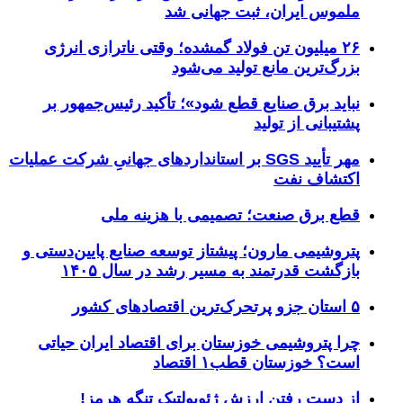
ملموس ایران، ثبت جهانی شد
۲۶ میلیون تن فولاد گمشده؛ وقتی ناترازی انرژی
بزرگ‌ترین مانع تولید می‌شود
نباید برق صنایع قطع شود»؛ تأکید رئیس‌جمهور بر
پشتیبانی از تولید
مهر تأیید SGS بر استانداردهای جهانیِ شرکت عملیات
اکتشاف نفت
قطع برق صنعت؛ تصمیمی با هزینه ملی
پتروشیمی مارون؛ پیشتاز توسعه صنایع پایین‌دستی و
بازگشت قدرتمند به مسیر رشد در سال ۱۴۰۵
۵ استان جزو پرتحرک‌ترین اقتصاد‌های کشور
چرا پتروشیمی خوزستان برای اقتصاد ایران حیاتی
است؟ خوزستان قطب۱ اقتصاد
از دست رفتن ارزش ژئوپولتیک تنگه هرمز!