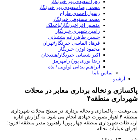
زهرا سعیدی پور خبرنگار
محمد رضا سعیدی پور خبرنگار
رسول احمدی طراح
محمد مستوفی خبرنگار
منصور افراخبرنگار/باغملک
رامین شهپری خبرنگار
حسین طاهرزاده پشتیبانی
فرهاد الماسی خبرنگار/تهران
محمود اوژن خبرنگار
اکبر شعبانی خبرنگار/هندیجان
رضا بوری پور/ رامهرمز
ابراهیم بندانی لولویی /ایذه
تماس باما
آرشیو
پاکسازی و نخاله برداری معابر در محلات
شهرداری منطقه۴
پی نوشت – پاکسازی و نخاله برداری در سطح محلات شهرداری
منطقه ۴ اهواز بصورت جهادی انجام می شود. به گزارش اداره
ارتباطات شهرداری منطقه چهار پوریا راهنورد مدیر منطقه افزود:
اجرای عملیات نخاله...
شهریور ۱۳, ۱۴۰۰