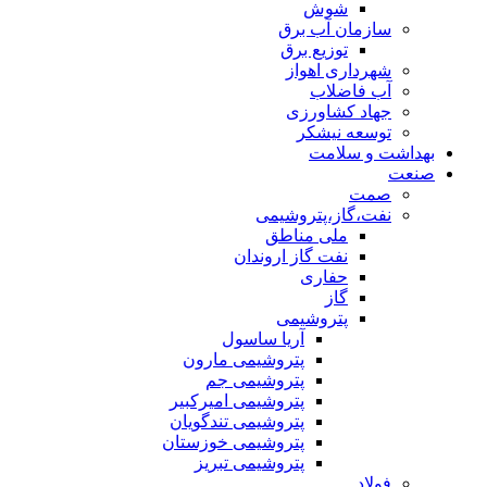
شوش
سازمان آب برق
توزیع برق
شهرداری اهواز
آب فاضلاب
جهاد کشاورزی
توسعه نیشکر
بهداشت و سلامت
صنعت
صمت
نفت،گاز،پتروشیمی
ملی مناطق
نفت گاز اروندان
حفاری
گاز
پتروشیمی
آریا ساسول
پتروشیمی مارون
پتروشیمی جم
پتروشیمی امیرکبیر
پتروشیمی تندگویان
پتروشیمی خوزستان
پتروشیمی تبریز
فولاد