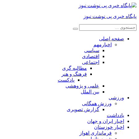
پایگاه خبری پی نوشت نیوز
صفحه اصلی
اخبارمهم
سیاسی
اقتصادی
اجتماعی
مطالبه گری
فرهنگ و هنر
پادکست
علمی و پژوهشی
بین الملل
ورزشی
ورزش همگانی
گزارش تصویری
یادداشت
اخبار ایران و جهان
اخبار خوزستان
فرمانداری اهواز
شهرستانها