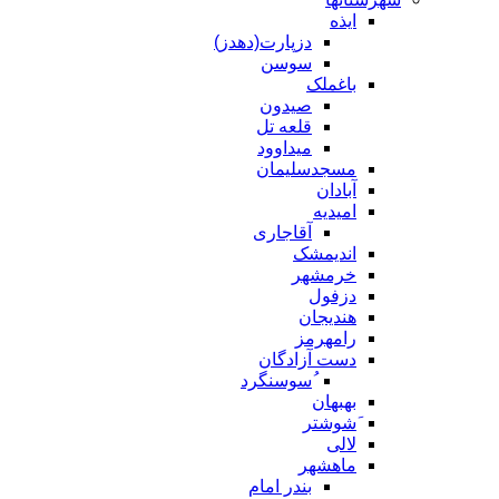
ایذه
دزپارت(دهدز)
سوسن
باغملک
صیدون
قلعه تل
میداوود
مسجدسلیمان
آبادان
امیدیه
آقاجاری
اندیمشک
خرمشهر
دزفول
هندیجان
رامهرمز
دست آزادگان
ُسوسنگرد
بهبهان
َشوشتر
لالی
ماهشهر
بندر امام