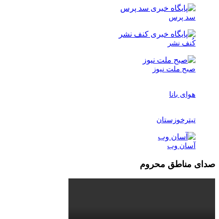
سد پرس
کُنف نشر
صبح ملت نیوز
هوای بانا
تیترخوزستان
آسان وب
صدای مناطق محروم