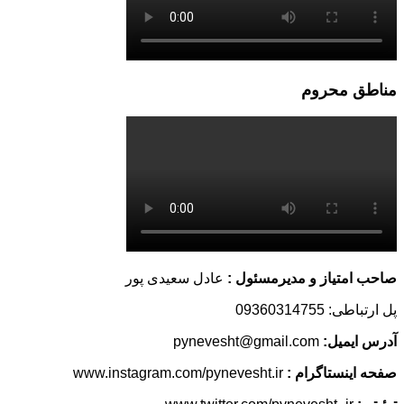
مناطق محروم
صاحب امتیاز و مدیرمسئول :
عادل سعیدی پور
پل ارتباطی: 09360314755
آدرس ایمیل:
pynevesht@gmail.com
صفحه اینستاگرام :
www.instagram.com/pynevesht.ir