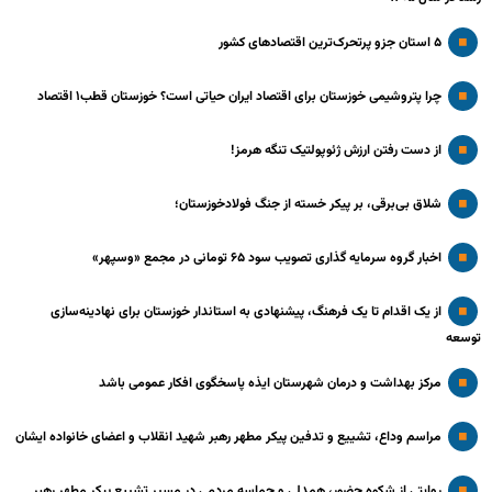
۵ استان جزو پرتحرک‌ترین اقتصاد‌های کشور
چرا پتروشیمی خوزستان برای اقتصاد ایران حیاتی است؟ خوزستان قطب۱ اقتصاد
از دست رفتن ارزش ژئوپولتیک تنگه هرمز!
شلاق‌ بی‌برقی، بر پیکر خسته‌ از جنگ فولادخوزستان؛
اخبار گروه سرمایه گذاری تصویب سود ۶۵ تومانی در مجمع «وسپهر»
از یک اقدام تا یک فرهنگ، پیشنهادی به استاندار خوزستان برای نهادینه‌سازی
توسعه
مرکز بهداشت و درمان شهرستان ایذه پاسخگوی افکار عمومی باشد
مراسم وداع، تشییع و تدفین پیکر مطهر رهبر شهید انقلاب و اعضای خانواده ایشان
روایتی از شکوه حضور، همدلی و حماسه مردمی در مسیر تشییع پیکر مطهر رهبر