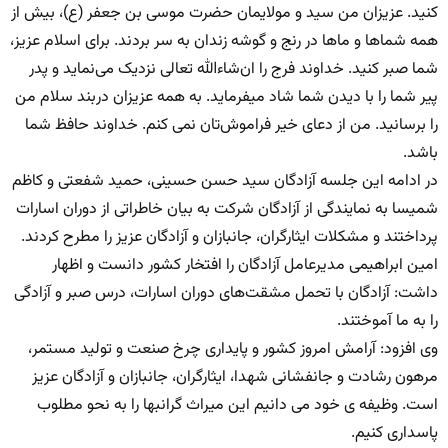
کنید. عزیزان من سید و مولایمان حضرت موسی بن جعفر (ع)، بیش از
همه شماها و ماها در رنج و گوشه زندان به سر بردند. برای اسلام عزیز،
شما صبر کنید. خداوند فرج را ان‌شاءالله تعالی نزدیک می‌نماید و پدر
پیر شما را با دیدن شما شاد می‏فرماید. به همه عزیزان دربند سلام من
را برسانید. من از دعای خیر فراموش‌تان نمی‏ کنم. خداوند حافظ شما
باشد.
در ادامه این جلسه آزادگان سید‌ حسن حسینی، حمید شفعتی و کاظم
شمیسا به نمایندگی از آزادگان شرکت به بیان خاطراتی از دوران اسارات
پرداختند و مشکلات ایثارگران، جانبازان و آزادگان عزیز را مطرح کردند.
امین ابراهیمی مدیرعامل آزادگان را افتخار کشور دانست و اظهار
داشت: آزادگان با تحمل مشقت‌های دوران اسارات، درس صبر و آزادگی
را به ما آموختند.
وی افزود: آرامش امروز کشور و پایداری چرخ صنعت و تولید مستمر،
مرهون رشادت و جانفشانی شهدا، ایثارگران، جانبازان و آزادگان عزیز
است. وظیفه ی خود می دانیم این میراث گرانبها را به نحو مطلوب
پاسداری کنیم.