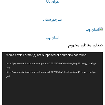
هوای بانا
تیترخوزستان
آسان وب
صدای مناطق محروم
نمایشگر
Media error: Format(s) not supported or source(s) not found
ویدیو
دریافت پرونده: https://pynevesht.ir/wp-content/uploads/2022/06/hofell-pelangi.mp4?
_=1
دریافت پرونده: https://pynevesht.ir/wp-content/uploads/2022/06/hofell-pelangi.mp4?
_=1