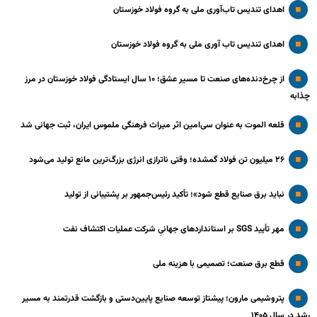
اهدای تندیس تاب‌آوری ملی به گروه فولاد خوزستان
اهدای تندیس تاب آوری ملی به گروه فولاد خوزستان
از چرخ‌دنده‌های صنعت تا مسیر عشق؛ ۱۰ سال ایستادگی فولاد خوزستان در مرز
چذابه
قلعه الموت به عنوان سی‌امین اثر میراث‌ فرهنگی ملموس ایران، ثبت جهانی شد
۲۶ میلیون تن فولاد گمشده؛ وقتی ناترازی انرژی بزرگ‌ترین مانع تولید می‌شود
نباید برق صنایع قطع شود»؛ تأکید رئیس‌جمهور بر پشتیبانی از تولید
مهر تأیید SGS بر استانداردهای جهانیِ شرکت عملیات اکتشاف نفت
قطع برق صنعت؛ تصمیمی با هزینه ملی
پتروشیمی مارون؛ پیشتاز توسعه صنایع پایین‌دستی و بازگشت قدرتمند به مسیر
رشد در سال ۱۴۰۵