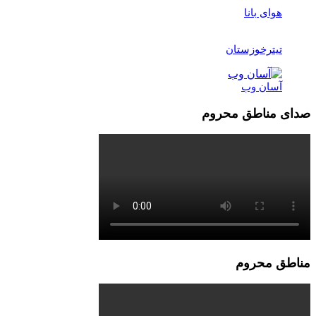
هوای بانا
تیترخوزستان
آسان وب
صدای مناطق محروم
مناطق محروم