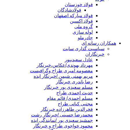
فولاد خوزستان
فولادشادگان
فولاد مبارکه اصفهان
فولاد اکسین
گروه ملی
لوله سازی
چادرملو
همکاران رسانه ای
سیاسیت گذاری سایت
خبرنگاران
عادل سعیدیپور
مهرداد بهوندی/عکاس،خبرنگار
معصومه امیری طراح وگرافیست
مریم بهمنی شیمن /خبرنگار ایذه
رضا باندری خبرنگار
مسلم سعیدی پور خبرنگار
حدیث احمدی طراح
مسلم احمدی/ قائم مقام
مجتبی کیانی طراح
فخرالدین طاهرزاده خبرنگار
محمدرضا حسینی /خبرنگار رشت
جمشید سعیدی پور /نمایندگی ایذه
محمود خواجوی طراح و خبرنگار