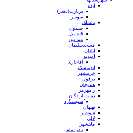
ایذه
دزپارت(دهدز)
سوسن
باغملک
صیدون
قلعه تل
میداوود
مسجدسلیمان
آبادان
امیدیه
آقاجاری
اندیمشک
خرمشهر
دزفول
هندیجان
رامهرمز
دست آزادگان
ُسوسنگرد
بهبهان
َشوشتر
لالی
ماهشهر
بندر امام