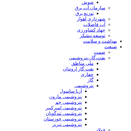
شوش
سازمان آب برق
توزیع برق
شهرداری اهواز
آب فاضلاب
جهاد کشاورزی
توسعه نیشکر
بهداشت و سلامت
صنعت
صمت
نفت،گاز،پتروشیمی
ملی مناطق
نفت گاز اروندان
حفاری
گاز
پتروشیمی
آریا ساسول
پتروشیمی مارون
پتروشیمی جم
پتروشیمی امیرکبیر
پتروشیمی تندگویان
پتروشیمی خوزستان
پتروشیمی تبریز
فولاد