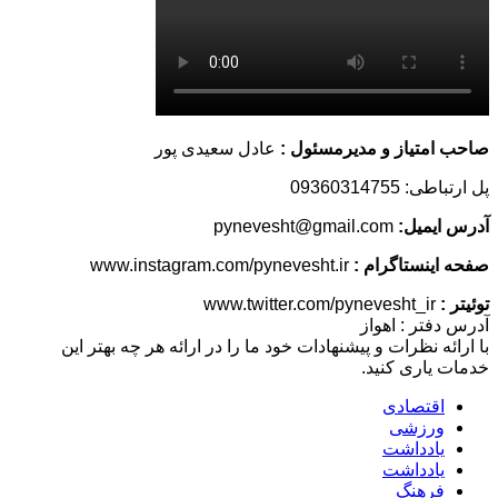
صاحب امتیاز و مدیرمسئول :
عادل سعیدی پور
پل ارتباطی: 09360314755
آدرس ایمیل:
pynevesht@gmail.com
صفحه اینستاگرام :
www.instagram.com/pynevesht.ir
توئیتر :
www.twitter.com/pynevesht_ir
آدرس دفتر : اهواز
با ارائه نظرات و پیشنهادات خود ما را در ارائه هر چه بهتر این
خدمات یاری کنید.
اقتصادی
ورزشی
یادداشت
یادداشت
فرهنگ