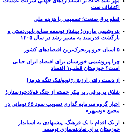
مهر تأیید SGS بر استانداردهای جهانیِ شرکت عملیات
اکتشاف نفت
قطع برق صنعت؛ تصمیمی با هزینه ملی
پتروشیمی مارون؛ پیشتاز توسعه صنایع پایین‌دستی و
بازگشت قدرتمند به مسیر رشد در سال ۱۴۰۵
۵ استان جزو پرتحرک‌ترین اقتصاد‌های کشور
چرا پتروشیمی خوزستان برای اقتصاد ایران حیاتی
است؟ خوزستان قطب۱ اقتصاد
از دست رفتن ارزش ژئوپولتیک تنگه هرمز!
شلاق‌ بی‌برقی، بر پیکر خسته‌ از جنگ فولادخوزستان؛
اخبار گروه سرمایه گذاری تصویب سود ۶۵ تومانی در
مجمع «وسپهر»
از یک اقدام تا یک فرهنگ، پیشنهادی به استاندار
خوزستان برای نهادینه‌سازی توسعه