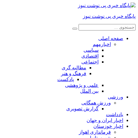
پایگاه خبری پی نوشت نیوز
صفحه اصلی
اخبارمهم
سیاسی
اقتصادی
اجتماعی
مطالبه گری
فرهنگ و هنر
پادکست
علمی و پژوهشی
بین الملل
ورزشی
ورزش همگانی
گزارش تصویری
یادداشت
اخبار ایران و جهان
اخبار خوزستان
فرمانداری اهواز
شهرستانها