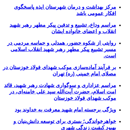
مرکز بهداشت و درمان شهرستان ایذه پاسخگوی
افکار عمومی باشد
مراسم وداع، تشییع و تدفین پیکر مطهر رهبر شهید
انقلاب و اعضای خانواده ایشان
روایتی از شکوه حضور، همدلی و حماسه مردمی در
مسیر تشییع پیکر مطهر رهبر شهید انقلاب اسلامی
است.
بر فرآیند آماده‌سازی موکب شهدای فولاد خوزستان در
مصلای امام خمینی (ره) تهران
مراسم عزاداری و سوگواری شهادت رهبر شهید، قائد
امت اسلام، حضرت آیت‌الله سید علی خامنه‌ای، در
موکب شهدای فولاد خوزستان
ویژگی برجسته امام شهید معرفت به خداوند بود
خواهرخواندگی؛ بستری برای توسعه دانش‌بنیان و
بهبود کیفیت زندگی شهری