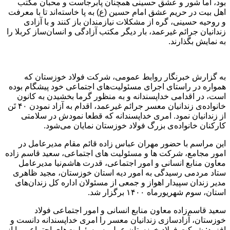
بود، اما شور و عشق حسینی همچنان پابرجاست و محبان مکتب
اهل بیت در حریم عشق امام حسین (ع) به پا خاسته‌اند تا با معرفت
و روحیه حسینی، گره از مشکلات نیازمندان باز کنند و با آزادی
زندانیان جرائم غیرعمد، بار دیگر مکتب آزادگی و انسان‌ساز کربلا را
به نمایش بگذارند.
به گزارش خبرنگار روابط عمومی، شرکت فولاد خوزستان که
همواره در راستای اجرای مسئولیت‌های اجتماعی خود پیشگام بوده
است،‌ در اقدامی خداپسندانه و به منظور گرما بخشیدن به کانون
خانواده‌ی زندانیان معسر جرائم غیرعمد، اقدام به آزاد نمودن ۴۰ تَن
از زندانیان نمود. امری خداپسندانه که قطعا نمودش در سلامتی
کارکنان خانواده‌ی بزرگ فولاد خوزستان نمایان می‌شود.
این مراسم با حضور مهران عباس زاده قائم مقام مدیرعامل در
امور مجامع،‌ شرکت ها و مسئولیت های اجتماعی، سعید قاسم‌ زاده
معاون منابع انسانی و امور اجتماعی، قدرت هاشم‌نیا مدیرعامل
ستاد مردمی رسیدگی به امور دیه استان خوزستان، مجید ظاهری
مدیر زندان سپیدار اهواز و جمعی از مسئولان اداره کل زندان‌های
استان،‌ سوم شهریورماه ۱۴۰۰ برگزار شد.
سعید قاسم‌زاده معاون منابع انسانی و امور اجتماعی فولاد
خوزستان، آزادسازی زندانیان معسر را امری خداپسندانه دانست و
افزود: شرکت فولاد خوزستان عمل به مسئولیت‌های اجتماعی را از