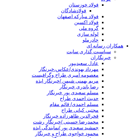
فولاد خوزستان
فولادشادگان
فولاد مبارکه اصفهان
فولاد اکسین
گروه ملی
لوله سازی
چادرملو
همکاران رسانه ای
سیاسیت گذاری سایت
خبرنگاران
عادل سعیدیپور
مهرداد بهوندی/عکاس،خبرنگار
معصومه امیری طراح وگرافیست
مریم بهمنی شیمن /خبرنگار ایذه
رضا باندری خبرنگار
مسلم سعیدی پور خبرنگار
حدیث احمدی طراح
مسلم احمدی/ قائم مقام
مجتبی کیانی طراح
فخرالدین طاهرزاده خبرنگار
محمدرضا حسینی /خبرنگار رشت
جمشید سعیدی پور /نمایندگی ایذه
محمود خواجوی طراح و خبرنگار