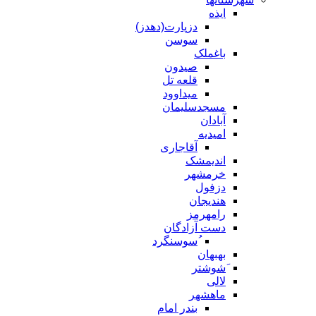
ایذه
دزپارت(دهدز)
سوسن
باغملک
صیدون
قلعه تل
میداوود
مسجدسلیمان
آبادان
امیدیه
آقاجاری
اندیمشک
خرمشهر
دزفول
هندیجان
رامهرمز
دست آزادگان
ُسوسنگرد
بهبهان
َشوشتر
لالی
ماهشهر
بندر امام