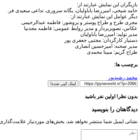
بازیگران این نمایش عبارتند از:
حامد شیخی، امیررضا باباولیان، یگانه سروری، تداعی سعیدی فر.
دیگر عوامل این نمایش عبارتند از:
مجری طرح و طراح پوستر و بروشور: فاطمه عبدالرحیمی
عکاس، تصویربردار و مدیر روابط عمومی: فاطمه مجدنیا
مدیر تولید: امیررضا باباولیان
دستیار کارگردان: مجتبی جعفری پور
مدیر صحنه: امیرحسین انصاری
طراح گریم: مبینا محمدی
برچسب ها:
محمد رشیدپور
لینک کپی شده!
بدون نظر! اولین نفر باشید
دیدگاهتان را بنویسید
نشانی ایمیل شما منتشر نخواهد شد.
بخش‌های موردنیاز علامت‌گذاری 