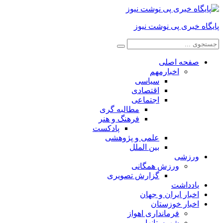
پایگاه خبری پی نوشت نیوز
صفحه اصلی
اخبارمهم
سیاسی
اقتصادی
اجتماعی
مطالبه گری
فرهنگ و هنر
پادکست
علمی و پژوهشی
بین الملل
ورزشی
ورزش همگانی
گزارش تصویری
یادداشت
اخبار ایران و جهان
اخبار خوزستان
فرمانداری اهواز
شهرستانها