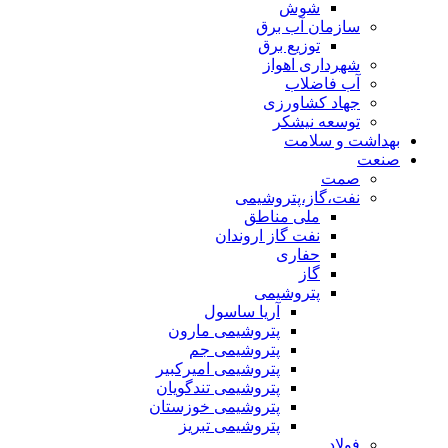
شوش
سازمان آب برق
توزیع برق
شهرداری اهواز
آب فاضلاب
جهاد کشاورزی
توسعه نیشکر
بهداشت و سلامت
صنعت
صمت
نفت،گاز،پتروشیمی
ملی مناطق
نفت گاز اروندان
حفاری
گاز
پتروشیمی
آریا ساسول
پتروشیمی مارون
پتروشیمی جم
پتروشیمی امیرکبیر
پتروشیمی تندگویان
پتروشیمی خوزستان
پتروشیمی تبریز
فولاد