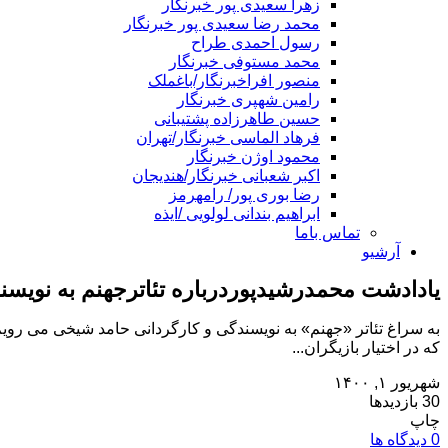
زهرا سعیدی پور خبرنگار
محمد رضا سعیدی پور خبرنگار
رسول احمدی طراح
محمد مستوفی خبرنگار
منصور افراخبرنگار/باغملک
رامین شهپری خبرنگار
حسین طاهرزاده پشتیبانی
فرهاد الماسی خبرنگار/تهران
محمود اوژن خبرنگار
اکبر شعبانی خبرنگار/هندیجان
رضا بوری پور/ رامهرمز
ابراهیم بندانی لولویی /ایذه
تماس باما
آرشیو
یادادشت محمدرشیدپوردرباره تئاترجهنم به نویس
به سراغ تئاتر «جهنم» به نویسندگی و کارگردانی حامد شیخی می رویم
که در اختیار بازیگران...
شهریور ۱, ۱۴۰۰
30 بازدیدها
چاپ
0 دیدگاه ها