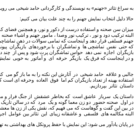
به سراغ تئاتر «جهنم» به نویسندگی و کارگردانی حامد شیخی می رویم
حالا دلیل انتخاب نمایش جهنم را به چند علت بیان می کنیم:
میزان سن صحنه و استفاده درست از دکور و نور، و همچنین فضای که در
البته ترکیب دود و نور ، ترکیب نور وصدا ، مامور جهنم و اشیاء صحنه
جهنم فسلفی قرار دهد و اینجاست که تمامی سوالات در ذهن تماشاچی
که حتی نفس تماشچی ها و تماشگران با برخوردهای بازیگران پیوند 
بازیگران اجازه نمی دهد حواس تماشگران پرت شود و پس از چند دقی
و در اینجاست که فرق یک بازیگر حرفه ای و آماتور به خوبی نمایش
جالبی و علاقه حامد شیخی در آثارش این نکته را به ما باز گو می کنن
استفاده بهینه از تعداد بازیگران کم اما فوق العاده وحرفه ای ا
داستان تئاتر بپردازیم.
داستان یک سرباز عاشق است که بخاطر عشقش از جنگ فرار و محاکم
در اول صحنه حضور دو زن معما گونه و یک مرد که در سالن تاریک قر
در بین این گفت و گوهاست که می فهیم که، نقش یکی از زن ها معشوق
البته مکالمه های فلسفی و عاشقانه زیبای این تئاتر بین عوامل اجر
در پایان یادآور می شود: این نمایش با حفظ پروتکل ‌های بهداشتی 