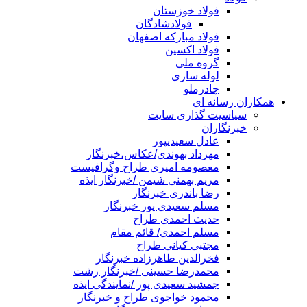
فولاد خوزستان
فولادشادگان
فولاد مبارکه اصفهان
فولاد اکسین
گروه ملی
لوله سازی
چادرملو
همکاران رسانه ای
سیاسیت گذاری سایت
خبرنگاران
عادل سعیدیپور
مهرداد بهوندی/عکاس،خبرنگار
معصومه امیری طراح وگرافیست
مریم بهمنی شیمن /خبرنگار ایذه
رضا باندری خبرنگار
مسلم سعیدی پور خبرنگار
حدیث احمدی طراح
مسلم احمدی/ قائم مقام
مجتبی کیانی طراح
فخرالدین طاهرزاده خبرنگار
محمدرضا حسینی /خبرنگار رشت
جمشید سعیدی پور /نمایندگی ایذه
محمود خواجوی طراح و خبرنگار