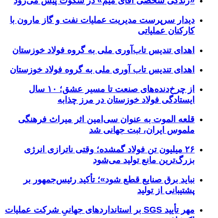
«زندگی شخصی آقای میم» در سکوت پیش می‌رود
دیدار سرپرست مدیریت عملیات نفت و گاز مارون با
کارکنان عملیاتی
اهدای تندیس تاب‌آوری ملی به گروه فولاد خوزستان
اهدای تندیس تاب آوری ملی به گروه فولاد خوزستان
از چرخ‌دنده‌های صنعت تا مسیر عشق؛ ۱۰ سال
ایستادگی فولاد خوزستان در مرز چذابه
قلعه الموت به عنوان سی‌امین اثر میراث‌ فرهنگی
ملموس ایران، ثبت جهانی شد
۲۶ میلیون تن فولاد گمشده؛ وقتی ناترازی انرژی
بزرگ‌ترین مانع تولید می‌شود
نباید برق صنایع قطع شود»؛ تأکید رئیس‌جمهور بر
پشتیبانی از تولید
مهر تأیید SGS بر استانداردهای جهانیِ شرکت عملیات