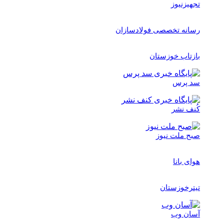
تجهیزنیوز
رسانه تخصصی فولادسازان
بازتاب خوزستان
سد پرس
کُنف نشر
صبح ملت نیوز
هوای بانا
تیترخوزستان
آسان وب