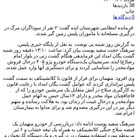
38 بازدیدها
چاپ
0 دیدگاه ها
فرمانده انتظامی شهرستان ایذه گفت: ۲ نفر از سوداگران مرگ در
درگیری مسلحانه با ماموران پلیس زمین گیر شدند.
به گزارش روز شنبه پی نوشت به نقل از پایگاه خبری پلیس،
سرهنگ حجت سفید پوست بیان کرد: ساعت ۱۳:۱۰ دقیقه روز شنبه
گشت یگان امداد این فرماندهی هنگام گشت زنی در بلوار امام
رضا(ع) ایذه، سرنشینان یک‌دستگاه خودرو پژو ۴۰۵ درحال فروش
موادمخدر را شناسایی کردند و برای دستگیری آنها وارد عمل شدند.
وی افزود: متهمان برای فرار از قانون با کلانشینکف به سمت گشت
پلیس تیراندازی کردند که عوامل گشت یگان امداد با رعایت قانون
به کارگیری سلاح در آتش متقابل یک سرنشین خودرو را که از
قاچاقچیان مواد مخدر و دارای ۱۳سال حبس به اتهام حمل
موادمخدر و درحال غیبت از زندان بود، به هلاکت رسانده و متهم
دیگر نیز در این درگیری مصدوم شد و برای مداوا به بیمارستان
اعزام شد.
سرهنگ سفید پوست ادامه داد: دربازرسی از خودرو متهمان یک
قبضه سلاح جنگی کلانشینکف به همراه یک تیغه خشاب و ۶ تیر
مربوطه مورد استفاده متهمان در درگیری و یک‌ دستگاه کارتخوان و