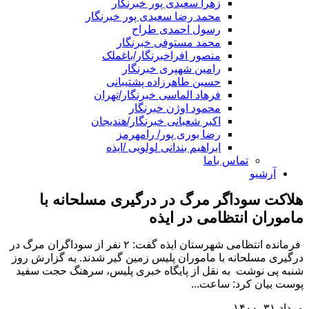
زهرا سعیدی پور خبرنگار
محمد رضا سعیدی پور خبرنگار
رسول احمدی طراح
محمد مستوفی خبرنگار
منصور افراخبرنگار/باغملک
رامین شهپری خبرنگار
حسین طاهرزاده پشتیبانی
فرهاد الماسی خبرنگار/تهران
محمود اوژن خبرنگار
اکبر شعبانی خبرنگار/هندیجان
رضا بوری پور/ رامهرمز
ابراهیم بندانی لولویی /ایذه
تماس باما
آرشیو
هلاکت سوداگر مرگ در درگیری مسلحانه با
ماموران انتظامی در ایذه
فرمانده انتظامی شهرستان ایذه گفت: ۲ نفر از سوداگران مرگ در
درگیری مسلحانه با ماموران پلیس زمین گیر شدند. به گزارش روز
شنبه پی نوشت به نقل از پایگاه خبری پلیس، سرهنگ حجت سفید
پوست بیان کرد: ساعت...
مرداد ۳۱, ۱۴۰۰