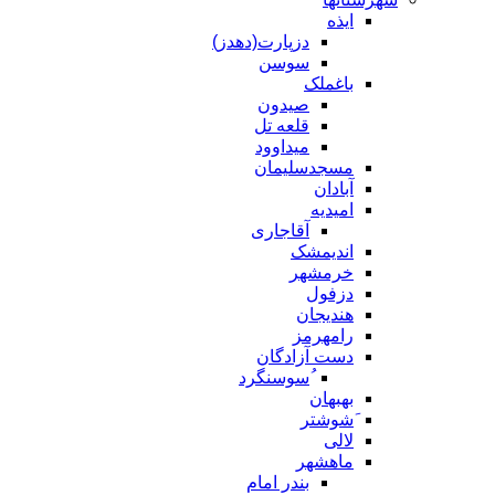
ایذه
دزپارت(دهدز)
سوسن
باغملک
صیدون
قلعه تل
میداوود
مسجدسلیمان
آبادان
امیدیه
آقاجاری
اندیمشک
خرمشهر
دزفول
هندیجان
رامهرمز
دست آزادگان
ُسوسنگرد
بهبهان
َشوشتر
لالی
ماهشهر
بندر امام