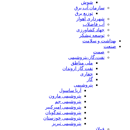
شوش
سازمان آب برق
توزیع برق
شهرداری اهواز
آب فاضلاب
جهاد کشاورزی
توسعه نیشکر
بهداشت و سلامت
صنعت
صمت
نفت،گاز،پتروشیمی
ملی مناطق
نفت گاز اروندان
حفاری
گاز
پتروشیمی
آریا ساسول
پتروشیمی مارون
پتروشیمی جم
پتروشیمی امیرکبیر
پتروشیمی تندگویان
پتروشیمی خوزستان
پتروشیمی تبریز
فولاد