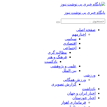
پایگاه خبری پی نوشت نیوز
صفحه اصلی
اخبارمهم
سیاسی
اقتصادی
اجتماعی
مطالبه گری
فرهنگ و هنر
پادکست
علمی و پژوهشی
بین الملل
ورزشی
ورزش همگانی
گزارش تصویری
یادداشت
اخبار ایران و جهان
اخبار خوزستان
فرمانداری اهواز
شهرستانها