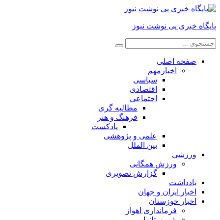
پایگاه خبری پی نوشت نیوز
صفحه اصلی
اخبارمهم
سیاسی
اقتصادی
اجتماعی
مطالبه گری
فرهنگ و هنر
پادکست
علمی و پژوهشی
بین الملل
ورزشی
ورزش همگانی
گزارش تصویری
یادداشت
اخبار ایران و جهان
اخبار خوزستان
فرمانداری اهواز
شهرستانها