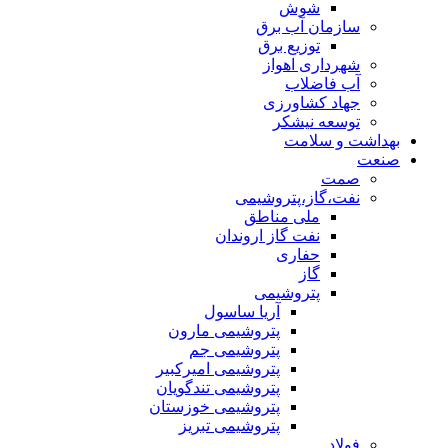
شوش
سازمان آب برق
توزیع برق
شهرداری اهواز
آب فاضلاب
جهاد کشاورزی
توسعه نیشکر
بهداشت و سلامت
صنعت
صمت
نفت،گاز،پتروشیمی
ملی مناطق
نفت گاز اروندان
حفاری
گاز
پتروشیمی
آریا ساسول
پتروشیمی مارون
پتروشیمی جم
پتروشیمی امیرکبیر
پتروشیمی تندگویان
پتروشیمی خوزستان
پتروشیمی تبریز
فولاد