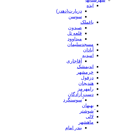
ایذه
دزپارت(دهدز)
سوسن
باغملک
صیدون
قلعه تل
میداوود
مسجدسلیمان
آبادان
امیدیه
آقاجاری
اندیمشک
خرمشهر
دزفول
هندیجان
رامهرمز
دست آزادگان
ُسوسنگرد
بهبهان
َشوشتر
لالی
ماهشهر
بندر امام