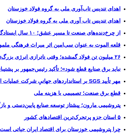
اهدای تندیس تاب‌آوری ملی به گروه فولاد خوزستان
اهدای تندیس تاب آوری ملی به گروه فولاد خوزستان
از چرخ‌دنده‌های صنعت تا مسیر عشق؛ ۱۰ سال ایستادگی فولاد خوزستان در مرز چذابه
قلعه الموت به عنوان سی‌امین اثر میراث‌ فرهنگی ملم
۲۶ میلیون تن فولاد گمشده؛ وقتی ناترازی انرژی بزرگ‌ترین مانع تولید می‌شود
نباید برق صنایع قطع شود»؛ تأکید رئیس‌جمهور بر پشتیبانی
مهر تأیید SGS بر استانداردهای جهانیِ شرکت عملیات اکتشاف نفت
قطع برق صنعت؛ تصمیمی با هزینه ملی
پتروشیمی مارون؛ پیشتاز توسعه صنایع پایین‌دستی و بازگ
۵ استان جزو پرتحرک‌ترین اقتصاد‌های کشور
چرا پتروشیمی خوزستان برای اقتصاد ایران حیاتی است؟ خوز