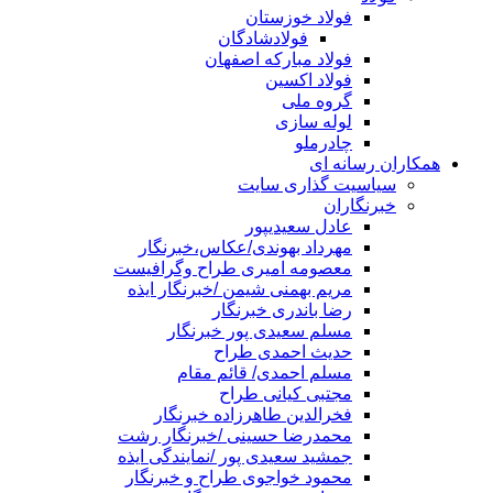
فولاد خوزستان
فولادشادگان
فولاد مبارکه اصفهان
فولاد اکسین
گروه ملی
لوله سازی
چادرملو
همکاران رسانه ای
سیاسیت گذاری سایت
خبرنگاران
عادل سعیدیپور
مهرداد بهوندی/عکاس،خبرنگار
معصومه امیری طراح وگرافیست
مریم بهمنی شیمن /خبرنگار ایذه
رضا باندری خبرنگار
مسلم سعیدی پور خبرنگار
حدیث احمدی طراح
مسلم احمدی/ قائم مقام
مجتبی کیانی طراح
فخرالدین طاهرزاده خبرنگار
محمدرضا حسینی /خبرنگار رشت
جمشید سعیدی پور /نمایندگی ایذه
محمود خواجوی طراح و خبرنگار