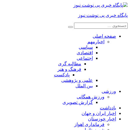
پایگاه خبری پی نوشت نیوز
صفحه اصلی
اخبارمهم
سیاسی
اقتصادی
اجتماعی
مطالبه گری
فرهنگ و هنر
پادکست
علمی و پژوهشی
بین الملل
ورزشی
ورزش همگانی
گزارش تصویری
یادداشت
اخبار ایران و جهان
اخبار خوزستان
فرمانداری اهواز
شهرستانها