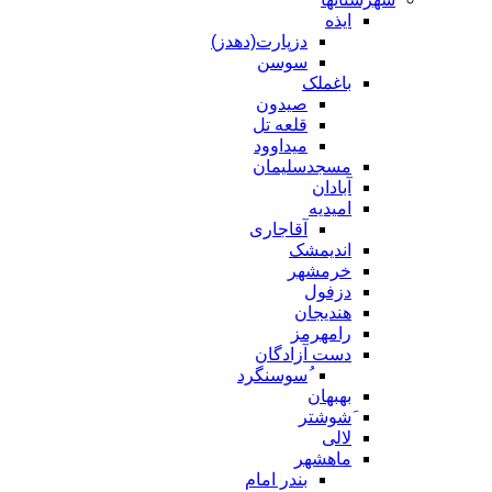
ایذه
دزپارت(دهدز)
سوسن
باغملک
صیدون
قلعه تل
میداوود
مسجدسلیمان
آبادان
امیدیه
آقاجاری
اندیمشک
خرمشهر
دزفول
هندیجان
رامهرمز
دست آزادگان
ُسوسنگرد
بهبهان
َشوشتر
لالی
ماهشهر
بندر امام