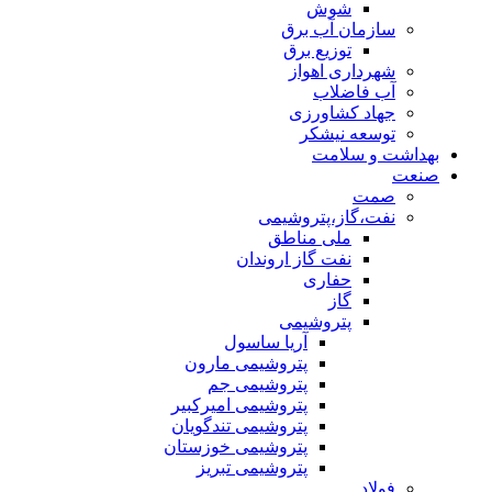
شوش
سازمان آب برق
توزیع برق
شهرداری اهواز
آب فاضلاب
جهاد کشاورزی
توسعه نیشکر
بهداشت و سلامت
صنعت
صمت
نفت،گاز،پتروشیمی
ملی مناطق
نفت گاز اروندان
حفاری
گاز
پتروشیمی
آریا ساسول
پتروشیمی مارون
پتروشیمی جم
پتروشیمی امیرکبیر
پتروشیمی تندگویان
پتروشیمی خوزستان
پتروشیمی تبریز
فولاد