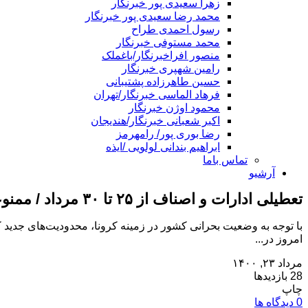
زهرا سعیدی پور خبرنگار
محمد رضا سعیدی پور خبرنگار
رسول احمدی طراح
محمد مستوفی خبرنگار
منصور افراخبرنگار/باغملک
رامین شهپری خبرنگار
حسین طاهرزاده پشتیبانی
فرهاد الماسی خبرنگار/تهران
محمود اوژن خبرنگار
اکبر شعبانی خبرنگار/هندیجان
رضا بوری پور/ رامهرمز
ابراهیم بندانی لولویی /ایذه
تماس باما
آرشیو
تعطیلی ادارات و اصناف از ۲۵ تا ۳۰ مرداد / ممنوعیت تردد بین استانی از ظهر فردا
با توجه به وضعیت بحرانی کشور در زمینه کرونا، محدودیت‌های جدید ک
امروز در...
مرداد ۲۳, ۱۴۰۰
28 بازدیدها
چاپ
0 دیدگاه ها