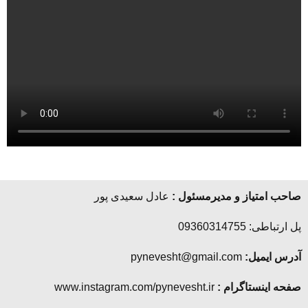
صاحب امتیاز و مدیرمسئول :
عادل سعیدی پور
پل ارتباطی: 09360314755
آدرس ایمیل:
pynevesht@gmail.com
صفحه اینستاگرام :
www.instagram.com/pynevesht.ir