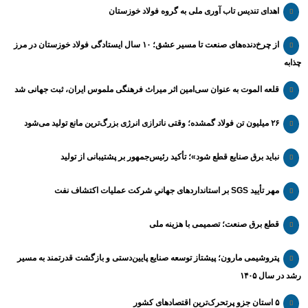
اهدای تندیس تاب آوری ملی به گروه فولاد خوزستان
از چرخ‌دنده‌های صنعت تا مسیر عشق؛ ۱۰ سال ایستادگی فولاد خوزستان در مرز
چذابه
قلعه الموت به عنوان سی‌امین اثر میراث‌ فرهنگی ملموس ایران، ثبت جهانی شد
۲۶ میلیون تن فولاد گمشده؛ وقتی ناترازی انرژی بزرگ‌ترین مانع تولید می‌شود
نباید برق صنایع قطع شود»؛ تأکید رئیس‌جمهور بر پشتیبانی از تولید
مهر تأیید SGS بر استانداردهای جهانیِ شرکت عملیات اکتشاف نفت
قطع برق صنعت؛ تصمیمی با هزینه ملی
پتروشیمی مارون؛ پیشتاز توسعه صنایع پایین‌دستی و بازگشت قدرتمند به مسیر
رشد در سال ۱۴۰۵
۵ استان جزو پرتحرک‌ترین اقتصاد‌های کشور