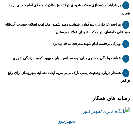
بر فرآیند آماده‌سازی موکب شهدای فولاد خوزستان در مصلای امام خمینی (ره)
تهران
مراسم عزاداری و سوگواری شهادت رهبر شهید، قائد امت اسلام، حضرت آیت‌الله
سید علی خامنه‌ای، در موکب شهدای فولاد خوزستان
ویژگی برجسته امام شهید معرفت به خداوند بود
خواهرخواندگی؛ بستری برای توسعه دانش‌بنیان و بهبود کیفیت زندگی شهری
هشدار درباره وضعیت ایمنی پارک بی‌بی مریم ایذه؛ مطالبه شهروندان برای رفع
نواقص
رسانه های همکار
تجهیزنیوز