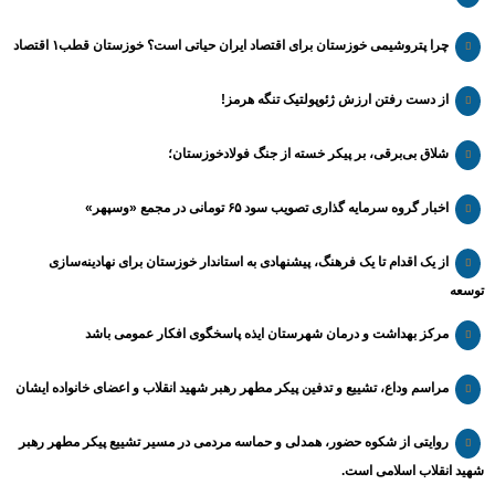
چرا پتروشیمی خوزستان برای اقتصاد ایران حیاتی است؟ خوزستان قطب۱ اقتصاد
از دست رفتن ارزش ژئوپولتیک تنگه هرمز!
شلاق‌ بی‌برقی، بر پیکر خسته‌ از جنگ فولادخوزستان؛
اخبار گروه سرمایه گذاری تصویب سود ۶۵ تومانی در مجمع «وسپهر»
از یک اقدام تا یک فرهنگ، پیشنهادی به استاندار خوزستان برای نهادینه‌سازی
توسعه
مرکز بهداشت و درمان شهرستان ایذه پاسخگوی افکار عمومی باشد
مراسم وداع، تشییع و تدفین پیکر مطهر رهبر شهید انقلاب و اعضای خانواده ایشان
روایتی از شکوه حضور، همدلی و حماسه مردمی در مسیر تشییع پیکر مطهر رهبر
شهید انقلاب اسلامی است.