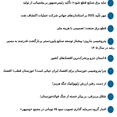
نباید برق صنایع قطع شود»؛ تأکید رئیس‌جمهور بر پشتیبانی از تولید
مهر تأیید SGS بر استانداردهای جهانیِ شرکت عملیات اکتشاف نفت
قطع برق صنعت؛ تصمیمی با هزینه ملی
پتروشیمی مارون؛ پیشتاز توسعه صنایع پایین‌دستی و بازگشت قدرتمند به مسیر
رشد در سال ۱۴۰۵
۵ استان جزو پرتحرک‌ترین اقتصاد‌های کشور
چرا پتروشیمی خوزستان برای اقتصاد ایران حیاتی است؟ خوزستان قطب۱ اقتصاد
از دست رفتن ارزش ژئوپولتیک تنگه هرمز!
شلاق‌ بی‌برقی، بر پیکر خسته‌ از جنگ فولادخوزستان؛
اخبار گروه سرمایه گذاری تصویب سود ۶۵ تومانی در مجمع «وسپهر»