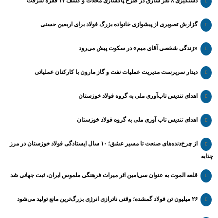
دستگیری ۸ نفر سارق در طرح پاکسازی محلات و کشف ۱۷ فقره سرقت
گزارش تصویری از پیشوازی خانواده بزرگ فولاد برای اربعین حسنی
«زندگی شخصی آقای میم» در سکوت پیش می‌رود
دیدار سرپرست مدیریت عملیات نفت و گاز مارون با کارکنان عملیاتی
اهدای تندیس تاب‌آوری ملی به گروه فولاد خوزستان
اهدای تندیس تاب آوری ملی به گروه فولاد خوزستان
از چرخ‌دنده‌های صنعت تا مسیر عشق؛ ۱۰ سال ایستادگی فولاد خوزستان در مرز
چذابه
قلعه الموت به عنوان سی‌امین اثر میراث‌ فرهنگی ملموس ایران، ثبت جهانی شد
۲۶ میلیون تن فولاد گمشده؛ وقتی ناترازی انرژی بزرگ‌ترین مانع تولید می‌شود