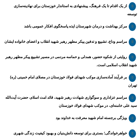
از یک اقدام تا یک فرهنگ، پیشنهادی به استاندار خوزستان برای نهادینه‌سازی
توسعه
مرکز بهداشت و درمان شهرستان ایذه پاسخگوی افکار عمومی باشد
مراسم وداع، تشییع و تدفین پیکر مطهر رهبر شهید انقلاب و اعضای خانواده ایشان
روایتی از شکوه حضور، همدلی و حماسه مردمی در مسیر تشییع پیکر مطهر رهبر
شهید انقلاب اسلامی است.
بر فرآیند آماده‌سازی موکب شهدای فولاد خوزستان در مصلای امام خمینی (ره)
تهران
مراسم عزاداری و سوگواری شهادت رهبر شهید، قائد امت اسلام، حضرت آیت‌الله
سید علی خامنه‌ای، در موکب شهدای فولاد خوزستان
ویژگی برجسته امام شهید معرفت به خداوند بود
خواهرخواندگی؛ بستری برای توسعه دانش‌بنیان و بهبود کیفیت زندگی شهری