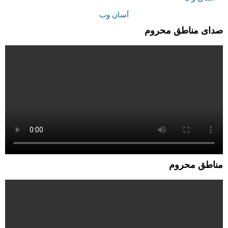
آسان وب
صدای مناطق محروم
مناطق محروم