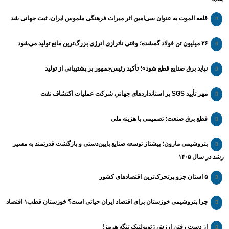
قلعه الموت به عنوان سی‌امین اثر میراث‌ فرهنگی ملموس ایران، ثبت جهانی شد
۲۶ میلیون تن فولاد گمشده؛ وقتی ناترازی انرژی بزرگ‌ترین مانع تولید می‌شود
نباید برق صنایع قطع شود»؛ تأکید رئیس‌جمهور بر پشتیبانی از تولید
مهر تأیید SGS بر استانداردهای جهانیِ شرکت عملیات اکتشاف نفت
قطع برق صنعت؛ تصمیمی با هزینه ملی
پتروشیمی مارون؛ پیشتاز توسعه صنایع پایین‌دستی و بازگشت قدرتمند به مسیر
رشد در سال ۱۴۰۵
۵ استان جزو پرتحرک‌ترین اقتصاد‌های کشور
چرا پتروشیمی خوزستان برای اقتصاد ایران حیاتی است؟ خوزستان قطب۱ اقتصاد
از دست رفتن ارزش ژئوپولتیک تنگه هرمز!