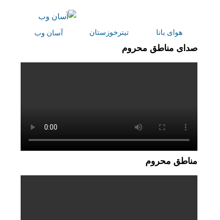
هوای بانا
تیترخوزستان
آسان وب
صدای مناطق محروم
مناطق محروم