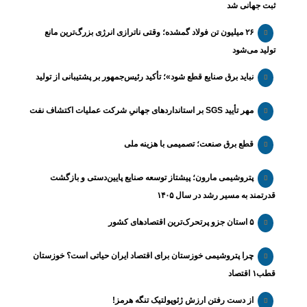
ثبت جهانی شد
۲۶ میلیون تن فولاد گمشده؛ وقتی ناترازی انرژی بزرگ‌ترین مانع
تولید می‌شود
نباید برق صنایع قطع شود»؛ تأکید رئیس‌جمهور بر پشتیبانی از تولید
مهر تأیید SGS بر استانداردهای جهانیِ شرکت عملیات اکتشاف نفت
قطع برق صنعت؛ تصمیمی با هزینه ملی
پتروشیمی مارون؛ پیشتاز توسعه صنایع پایین‌دستی و بازگشت
قدرتمند به مسیر رشد در سال ۱۴۰۵
۵ استان جزو پرتحرک‌ترین اقتصاد‌های کشور
چرا پتروشیمی خوزستان برای اقتصاد ایران حیاتی است؟ خوزستان
قطب۱ اقتصاد
از دست رفتن ارزش ژئوپولتیک تنگه هرمز!