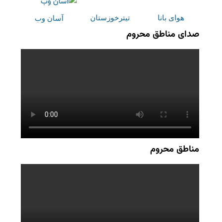
هوای بانا
تیترخوزستان
آسان وب
صدای مناطق محروم
مناطق محروم