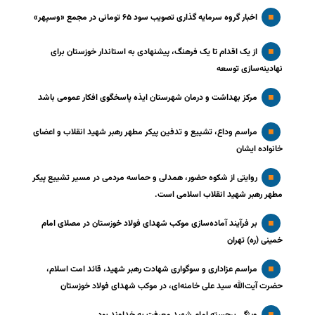
اخبار گروه سرمایه گذاری تصویب سود ۶۵ تومانی در مجمع «وسپهر»
از یک اقدام تا یک فرهنگ، پیشنهادی به استاندار خوزستان برای
نهادینه‌سازی توسعه
مرکز بهداشت و درمان شهرستان ایذه پاسخگوی افکار عمومی باشد
مراسم وداع، تشییع و تدفین پیکر مطهر رهبر شهید انقلاب و اعضای
خانواده ایشان
روایتی از شکوه حضور، همدلی و حماسه مردمی در مسیر تشییع پیکر
مطهر رهبر شهید انقلاب اسلامی است.
بر فرآیند آماده‌سازی موکب شهدای فولاد خوزستان در مصلای امام
خمینی (ره) تهران
مراسم عزاداری و سوگواری شهادت رهبر شهید، قائد امت اسلام،
حضرت آیت‌الله سید علی خامنه‌ای، در موکب شهدای فولاد خوزستان