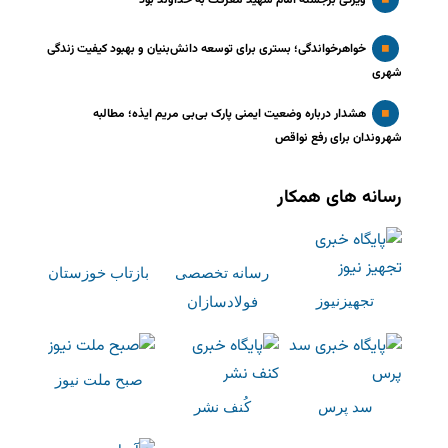
ویژگی برجسته امام شهید معرفت به خداوند بود
خواهرخواندگی؛ بستری برای توسعه دانش‌بنیان و بهبود کیفیت زندگی
شهری
هشدار درباره وضعیت ایمنی پارک بی‌بی مریم ایذه؛ مطالبه
شهروندان برای رفع نواقص
رسانه های همکار
رسانه تخصصی
بازتاب خوزستان
تجهیزنیوز
فولادسازان
صبح ملت نیوز
سد پرس
کُنف نشر