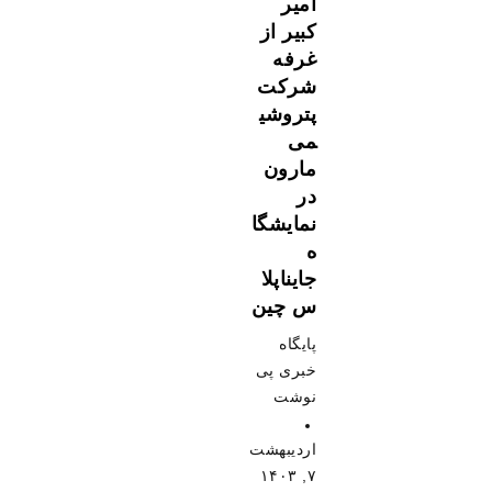
امیر
کبیر از
غرفه
شرکت
پتروشی
می
مارون
در
نمایشگا
ه
جایناپلا
س چین
پایگاه
خبری پی
نوشت
اردیبهشت
۷, ۱۴۰۳