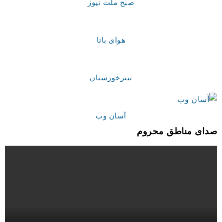
صبح ملت نیوز
هوای بانا
تیترخوزستان
آسان وب
صدای مناطق محروم