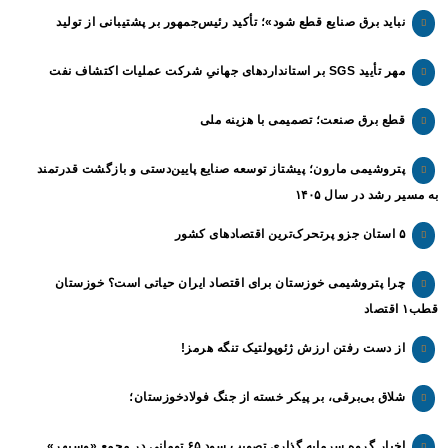
نباید برق صنایع قطع شود»؛ تأکید رئیس‌جمهور بر پشتیبانی از تولید
مهر تأیید SGS بر استانداردهای جهانیِ شرکت عملیات اکتشاف نفت
قطع برق صنعت؛ تصمیمی با هزینه ملی
پتروشیمی مارون؛ پیشتاز توسعه صنایع پایین‌دستی و بازگشت قدرتمند
به مسیر رشد در سال ۱۴۰۵
۵ استان جزو پرتحرک‌ترین اقتصاد‌های کشور
چرا پتروشیمی خوزستان برای اقتصاد ایران حیاتی است؟ خوزستان
قطب۱ اقتصاد
از دست رفتن ارزش ژئوپولتیک تنگه هرمز!
شلاق‌ بی‌برقی، بر پیکر خسته‌ از جنگ فولادخوزستان؛
اخبار گروه سرمایه گذاری تصویب سود ۶۵ تومانی در مجمع «وسپهر»