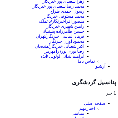
زهرا سعیدی پور خبرنگار
محمد رضا سعیدی پور خبرنگار
رسول احمدی طراح
محمد مستوفی خبرنگار
منصور افراخبرنگار/باغملک
رامین شهپری خبرنگار
حسین طاهرزاده پشتیبانی
فرهاد الماسی خبرنگار/تهران
محمود اوژن خبرنگار
اکبر شعبانی خبرنگار/هندیجان
رضا بوری پور/ رامهرمز
ابراهیم بندانی لولویی /ایذه
تماس باما
آرشیو
پتانسیل گردشگری
1 خبر
صفحه اصلی
اخبارمهم
سیاسی