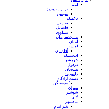
ایذه
دزپارت(دهدز)
سوسن
باغملک
صیدون
قلعه تل
میداوود
مسجدسلیمان
آبادان
امیدیه
آقاجاری
اندیمشک
خرمشهر
دزفول
هندیجان
رامهرمز
دست آزادگان
ُسوسنگرد
بهبهان
َشوشتر
لالی
ماهشهر
بندر امام