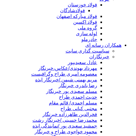
فولاد خوزستان
فولادشادگان
فولاد مبارکه اصفهان
فولاد اکسین
گروه ملی
لوله سازی
چادرملو
همکاران رسانه ای
سیاسیت گذاری سایت
خبرنگاران
عادل سعیدیپور
مهرداد بهوندی/عکاس،خبرنگار
معصومه امیری طراح وگرافیست
مریم بهمنی شیمن /خبرنگار ایذه
رضا باندری خبرنگار
مسلم سعیدی پور خبرنگار
حدیث احمدی طراح
مسلم احمدی/ قائم مقام
مجتبی کیانی طراح
فخرالدین طاهرزاده خبرنگار
محمدرضا حسینی /خبرنگار رشت
جمشید سعیدی پور /نمایندگی ایذه
محمود خواجوی طراح و خبرنگار