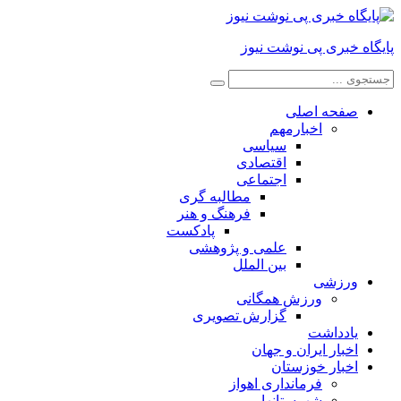
پایگاه خبری پی نوشت نیوز
صفحه اصلی
اخبارمهم
سیاسی
اقتصادی
اجتماعی
مطالبه گری
فرهنگ و هنر
پادکست
علمی و پژوهشی
بین الملل
ورزشی
ورزش همگانی
گزارش تصویری
یادداشت
اخبار ایران و جهان
اخبار خوزستان
فرمانداری اهواز
شهرستانها