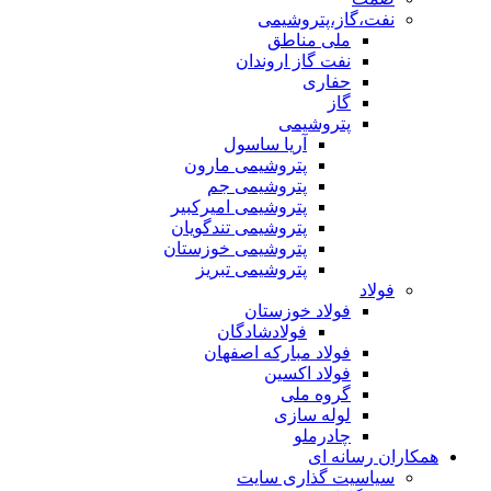
نفت،گاز،پتروشیمی
ملی مناطق
نفت گاز اروندان
حفاری
گاز
پتروشیمی
آریا ساسول
پتروشیمی مارون
پتروشیمی جم
پتروشیمی امیرکبیر
پتروشیمی تندگویان
پتروشیمی خوزستان
پتروشیمی تبریز
فولاد
فولاد خوزستان
فولادشادگان
فولاد مبارکه اصفهان
فولاد اکسین
گروه ملی
لوله سازی
چادرملو
همکاران رسانه ای
سیاسیت گذاری سایت