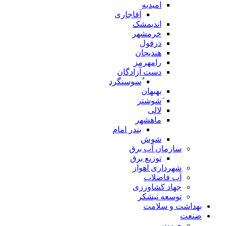
امیدیه
آقاجاری
اندیمشک
خرمشهر
دزفول
هندیجان
رامهرمز
دست آزادگان
ُسوسنگرد
بهبهان
َشوشتر
لالی
ماهشهر
بندر امام
شوش
سازمان آب برق
توزیع برق
شهرداری اهواز
آب فاضلاب
جهاد کشاورزی
توسعه نیشکر
بهداشت و سلامت
صنعت
صمت