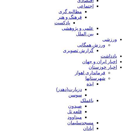
اقتصادی
اجتماعی
مطالبه گری
فرهنگ و هنر
پادکست
علمی و پژوهشی
بین الملل
ورزشی
ورزش همگانی
گزارش تصویری
یادداشت
اخبار ایران و جهان
اخبار خوزستان
فرمانداری اهواز
شهرستانها
ایذه
دزپارت(دهدز)
سوسن
باغملک
صیدون
قلعه تل
میداوود
مسجدسلیمان
آبادان