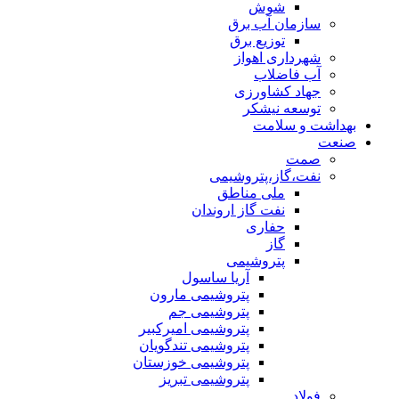
شوش
سازمان آب برق
توزیع برق
شهرداری اهواز
آب فاضلاب
جهاد کشاورزی
توسعه نیشکر
بهداشت و سلامت
صنعت
صمت
نفت،گاز،پتروشیمی
ملی مناطق
نفت گاز اروندان
حفاری
گاز
پتروشیمی
آریا ساسول
پتروشیمی مارون
پتروشیمی جم
پتروشیمی امیرکبیر
پتروشیمی تندگویان
پتروشیمی خوزستان
پتروشیمی تبریز
فولاد