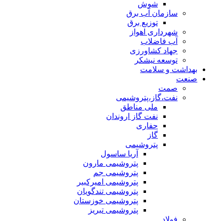
شوش
سازمان آب برق
توزیع برق
شهرداری اهواز
آب فاضلاب
جهاد کشاورزی
توسعه نیشکر
بهداشت و سلامت
صنعت
صمت
نفت،گاز،پتروشیمی
ملی مناطق
نفت گاز اروندان
حفاری
گاز
پتروشیمی
آریا ساسول
پتروشیمی مارون
پتروشیمی جم
پتروشیمی امیرکبیر
پتروشیمی تندگویان
پتروشیمی خوزستان
پتروشیمی تبریز
فولاد