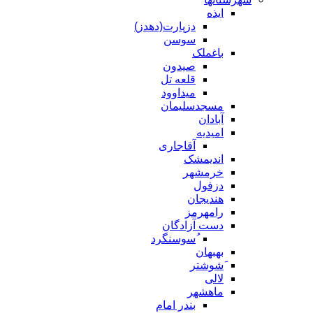
ایذه
دزپارت(دهدز)
سوسن
باغملک
صیدون
قلعه تل
میداوود
مسجدسلیمان
آبادان
امیدیه
آقاجاری
اندیمشک
خرمشهر
دزفول
هندیجان
رامهرمز
دست آزادگان
ُسوسنگرد
بهبهان
َشوشتر
لالی
ماهشهر
بندر امام