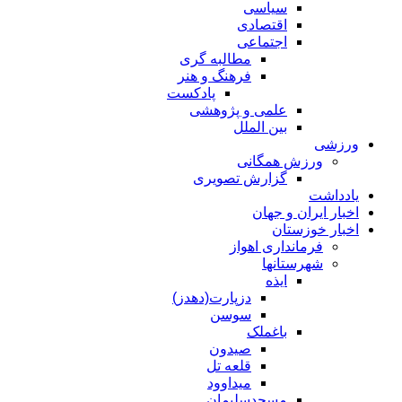
سیاسی
اقتصادی
اجتماعی
مطالبه گری
فرهنگ و هنر
پادکست
علمی و پژوهشی
بین الملل
ورزشی
ورزش همگانی
گزارش تصویری
یادداشت
اخبار ایران و جهان
اخبار خوزستان
فرمانداری اهواز
شهرستانها
ایذه
دزپارت(دهدز)
سوسن
باغملک
صیدون
قلعه تل
میداوود
مسجدسلیمان