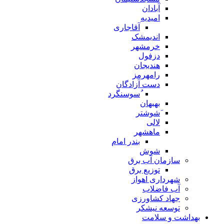
آبادان
امیدیه
آقاجاری
اندیمشک
خرمشهر
دزفول
هندیجان
رامهرمز
دست آزادگان
ُسوسنگرد
بهبهان
َشوشتر
لالی
ماهشهر
بندر امام
شوش
سازمان آب برق
توزیع برق
شهرداری اهواز
آب فاضلاب
جهاد کشاورزی
توسعه نیشکر
بهداشت و سلامت