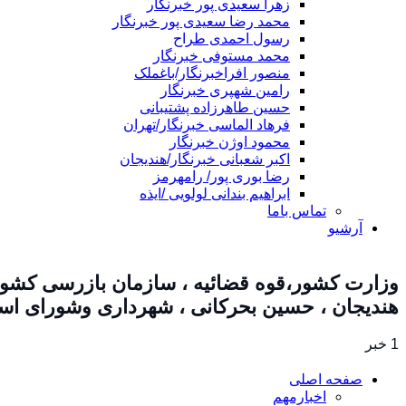
زهرا سعیدی پور خبرنگار
محمد رضا سعیدی پور خبرنگار
رسول احمدی طراح
محمد مستوفی خبرنگار
منصور افراخبرنگار/باغملک
رامین شهپری خبرنگار
حسین طاهرزاده پشتیبانی
فرهاد الماسی خبرنگار/تهران
محمود اوژن خبرنگار
اکبر شعبانی خبرنگار/هندیجان
رضا بوری پور/ رامهرمز
ابراهیم بندانی لولویی /ایذه
تماس باما
آرشیو
وزارت کشور،قوه قضائیه ، سازمان بازرسی کشور
هندیجان ، حسین بحرکانی ، شهرداری وشورای اسل
1 خبر
صفحه اصلی
اخبارمهم