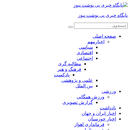
پایگاه خبری پی نوشت نیوز
صفحه اصلی
اخبارمهم
سیاسی
اقتصادی
اجتماعی
مطالبه گری
فرهنگ و هنر
پادکست
علمی و پژوهشی
بین الملل
ورزشی
ورزش همگانی
گزارش تصویری
یادداشت
اخبار ایران و جهان
اخبار خوزستان
فرمانداری اهواز
شهرستانها