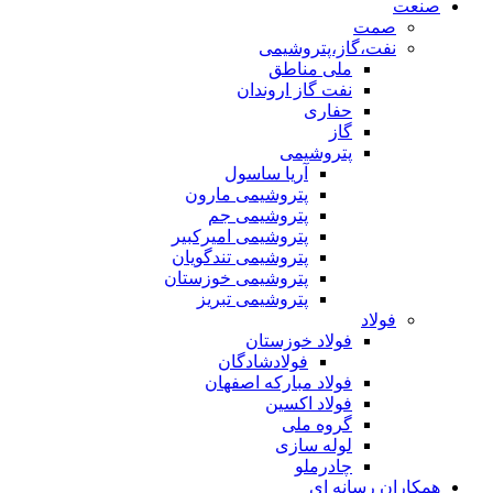
صنعت
صمت
نفت،گاز،پتروشیمی
ملی مناطق
نفت گاز اروندان
حفاری
گاز
پتروشیمی
آریا ساسول
پتروشیمی مارون
پتروشیمی جم
پتروشیمی امیرکبیر
پتروشیمی تندگویان
پتروشیمی خوزستان
پتروشیمی تبریز
فولاد
فولاد خوزستان
فولادشادگان
فولاد مبارکه اصفهان
فولاد اکسین
گروه ملی
لوله سازی
چادرملو
همکاران رسانه ای