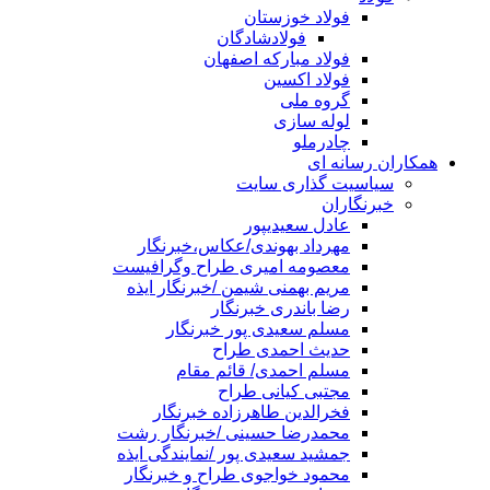
فولاد خوزستان
فولادشادگان
فولاد مبارکه اصفهان
فولاد اکسین
گروه ملی
لوله سازی
چادرملو
همکاران رسانه ای
سیاسیت گذاری سایت
خبرنگاران
عادل سعیدیپور
مهرداد بهوندی/عکاس،خبرنگار
معصومه امیری طراح وگرافیست
مریم بهمنی شیمن /خبرنگار ایذه
رضا باندری خبرنگار
مسلم سعیدی پور خبرنگار
حدیث احمدی طراح
مسلم احمدی/ قائم مقام
مجتبی کیانی طراح
فخرالدین طاهرزاده خبرنگار
محمدرضا حسینی /خبرنگار رشت
جمشید سعیدی پور /نمایندگی ایذه
محمود خواجوی طراح و خبرنگار