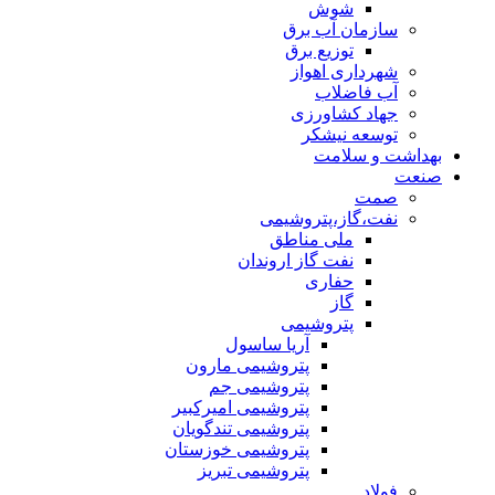
شوش
سازمان آب برق
توزیع برق
شهرداری اهواز
آب فاضلاب
جهاد کشاورزی
توسعه نیشکر
بهداشت و سلامت
صنعت
صمت
نفت،گاز،پتروشیمی
ملی مناطق
نفت گاز اروندان
حفاری
گاز
پتروشیمی
آریا ساسول
پتروشیمی مارون
پتروشیمی جم
پتروشیمی امیرکبیر
پتروشیمی تندگویان
پتروشیمی خوزستان
پتروشیمی تبریز
فولاد