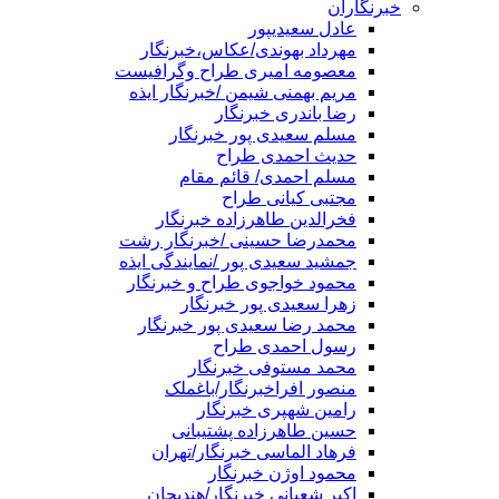
خبرنگاران
عادل سعیدیپور
مهرداد بهوندی/عکاس،خبرنگار
معصومه امیری طراح وگرافیست
مریم بهمنی شیمن /خبرنگار ایذه
رضا باندری خبرنگار
مسلم سعیدی پور خبرنگار
حدیث احمدی طراح
مسلم احمدی/ قائم مقام
مجتبی کیانی طراح
فخرالدین طاهرزاده خبرنگار
محمدرضا حسینی /خبرنگار رشت
جمشید سعیدی پور /نمایندگی ایذه
محمود خواجوی طراح و خبرنگار
زهرا سعیدی پور خبرنگار
محمد رضا سعیدی پور خبرنگار
رسول احمدی طراح
محمد مستوفی خبرنگار
منصور افراخبرنگار/باغملک
رامین شهپری خبرنگار
حسین طاهرزاده پشتیبانی
فرهاد الماسی خبرنگار/تهران
محمود اوژن خبرنگار
اکبر شعبانی خبرنگار/هندیجان