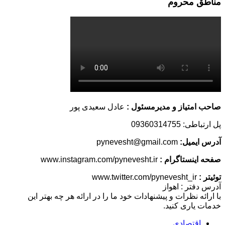
مناطق محروم
صاحب امتیاز و مدیرمسئول :
عادل سعیدی پور
پل ارتباطی: 09360314755
آدرس ایمیل:
pynevesht@gmail.com
صفحه اینستاگرام :
www.instagram.com/pynevesht.ir
توئیتر :
www.twitter.com/pynevesht_ir
آدرس دفتر : اهواز
با ارائه نظرات و پیشنهادات خود ما را در ارائه هر چه بهتر این
خدمات یاری کنید.
اقتصادی