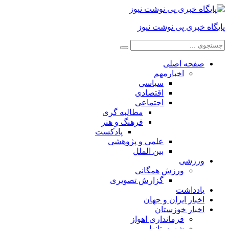
پایگاه خبری پی نوشت نیوز
صفحه اصلی
اخبارمهم
سیاسی
اقتصادی
اجتماعی
مطالبه گری
فرهنگ و هنر
پادکست
علمی و پژوهشی
بین الملل
ورزشی
ورزش همگانی
گزارش تصویری
یادداشت
اخبار ایران و جهان
اخبار خوزستان
فرمانداری اهواز
شهرستانها