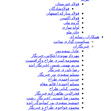
فولاد خوزستان
فولادشادگان
فولاد مبارکه اصفهان
فولاد اکسین
گروه ملی
لوله سازی
چادرملو
همکاران رسانه ای
سیاسیت گذاری سایت
خبرنگاران
عادل سعیدیپور
مهرداد بهوندی/عکاس،خبرنگار
معصومه امیری طراح وگرافیست
مریم بهمنی شیمن /خبرنگار ایذه
رضا باندری خبرنگار
مسلم سعیدی پور خبرنگار
حدیث احمدی طراح
مسلم احمدی/ قائم مقام
مجتبی کیانی طراح
فخرالدین طاهرزاده خبرنگار
محمدرضا حسینی /خبرنگار رشت
جمشید سعیدی پور /نمایندگی ایذه
محمود خواجوی طراح و خبرنگار