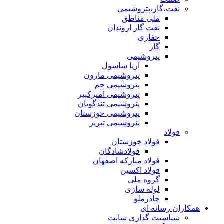
نفت،گاز،پتروشیمی
ملی مناطق
نفت گاز اروندان
حفاری
گاز
پتروشیمی
آریا ساسول
پتروشیمی مارون
پتروشیمی جم
پتروشیمی امیرکبیر
پتروشیمی تندگویان
پتروشیمی خوزستان
پتروشیمی تبریز
فولاد
فولاد خوزستان
فولادشادگان
فولاد مبارکه اصفهان
فولاد اکسین
گروه ملی
لوله سازی
چادرملو
همکاران رسانه ای
سیاسیت گذاری سایت