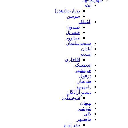
ایذه
دزپارت(دهدز)
سوسن
باغملک
صیدون
قلعه تل
میداوود
مسجدسلیمان
آبادان
امیدیه
آقاجاری
اندیمشک
خرمشهر
دزفول
هندیجان
رامهرمز
دست آزادگان
ُسوسنگرد
بهبهان
َشوشتر
لالی
ماهشهر
بندر امام