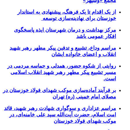
مجمع «وسپهر»
از یک اقدام تا یک فرهنگ، پیشنهادی به استاندار
خوزستان برای نهادینه‌سازی توسعه
مرکز بهداشت و درمان شهرستان ایذه پاسخگوی
افکار عمومی باشد
مراسم وداع، تشییع و تدفین پیکر مطهر رهبر شهید
انقلاب و اعضای خانواده ایشان
روایتی از شکوه حضور، همدلی و حماسه مردمی در
مسیر تشییع پیکر مطهر رهبر شهید انقلاب اسلامی
است.
بر فرآیند آماده‌سازی موکب شهدای فولاد خوزستان در
مصلای امام خمینی (ره) تهران
مراسم عزاداری و سوگواری شهادت رهبر شهید، قائد
امت اسلام، حضرت آیت‌الله سید علی خامنه‌ای، در
موکب شهدای فولاد خوزستان