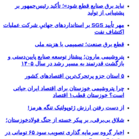
نباید برق صنایع قطع شود»؛ تأکید رئیس‌جمهور بر
پشتیبانی از تولید
مهر تأیید SGS بر استانداردهای جهانیِ شرکت عملیات
اکتشاف نفت
قطع برق صنعت؛ تصمیمی با هزینه ملی
پتروشیمی مارون؛ پیشتاز توسعه صنایع پایین‌دستی و
بازگشت قدرتمند به مسیر رشد در سال ۱۴۰۵
۵ استان جزو پرتحرک‌ترین اقتصاد‌های کشور
چرا پتروشیمی خوزستان برای اقتصاد ایران حیاتی
است؟ خوزستان قطب۱ اقتصاد
از دست رفتن ارزش ژئوپولتیک تنگه هرمز!
شلاق‌ بی‌برقی، بر پیکر خسته‌ از جنگ فولادخوزستان؛
اخبار گروه سرمایه گذاری تصویب سود ۶۵ تومانی در