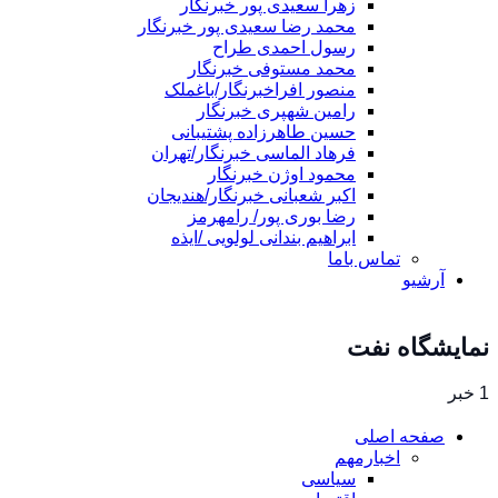
زهرا سعیدی پور خبرنگار
محمد رضا سعیدی پور خبرنگار
رسول احمدی طراح
محمد مستوفی خبرنگار
منصور افراخبرنگار/باغملک
رامین شهپری خبرنگار
حسین طاهرزاده پشتیبانی
فرهاد الماسی خبرنگار/تهران
محمود اوژن خبرنگار
اکبر شعبانی خبرنگار/هندیجان
رضا بوری پور/ رامهرمز
ابراهیم بندانی لولویی /ایذه
تماس باما
آرشیو
نمایشگاه نفت
1 خبر
صفحه اصلی
اخبارمهم
سیاسی