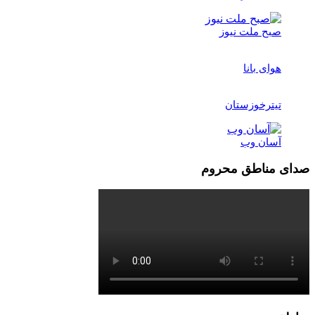
صبح ملت نیوز
هوای بانا
تیترخوزستان
آسان وب
صدای مناطق محروم