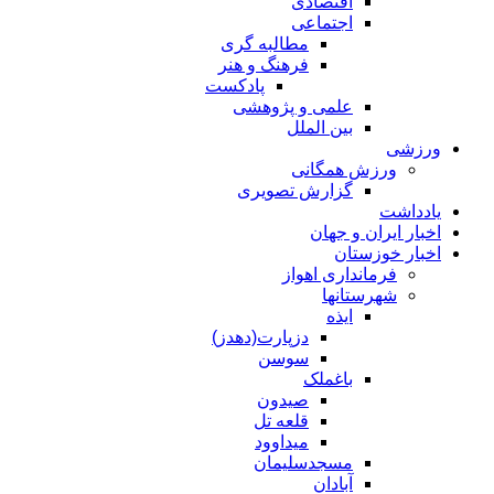
اقتصادی
اجتماعی
مطالبه گری
فرهنگ و هنر
پادکست
علمی و پژوهشی
بین الملل
ورزشی
ورزش همگانی
گزارش تصویری
یادداشت
اخبار ایران و جهان
اخبار خوزستان
فرمانداری اهواز
شهرستانها
ایذه
دزپارت(دهدز)
سوسن
باغملک
صیدون
قلعه تل
میداوود
مسجدسلیمان
آبادان