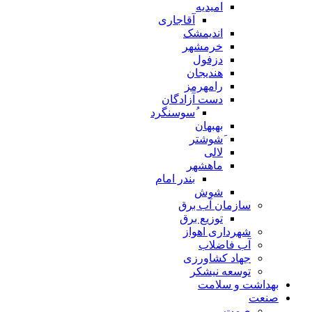
امیدیه
آقاجاری
اندیمشک
خرمشهر
دزفول
هندیجان
رامهرمز
دست آزادگان
ُسوسنگرد
بهبهان
َشوشتر
لالی
ماهشهر
بندر امام
شوش
سازمان آب برق
توزیع برق
شهرداری اهواز
آب فاضلاب
جهاد کشاورزی
توسعه نیشکر
بهداشت و سلامت
صنعت
صمت