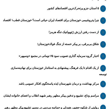
۵ استان جزو پرتحرک‌ترین اقتصاد‌های کشور
چرا پتروشیمی خوزستان برای اقتصاد ایران حیاتی است؟ خوزستان قطب۱ اقتصاد
از دست رفتن ارزش ژئوپولتیک تنگه هرمز!
شلاق‌ بی‌برقی، بر پیکر خسته‌ از جنگ فولادخوزستان؛
اخبار گروه سرمایه گذاری تصویب سود ۶۵ تومانی در مجمع «وسپهر»
از یک اقدام تا یک فرهنگ، پیشنهادی به استاندار خوزستان برای نهادینه‌سازی
توسعه
مرکز بهداشت و درمان شهرستان ایذه پاسخگوی افکار عمومی باشد
مراسم وداع، تشییع و تدفین پیکر مطهر رهبر شهید انقلاب و اعضای خانواده ایشان
روایتی از شکوه حضور، همدلی و حماسه مردمی در مسیر تشییع پیکر مطهر رهبر