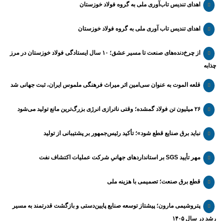
اهدای تندیس تاب‌آوری ملی به گروه فولاد خوزستان
اهدای تندیس تاب آوری ملی به گروه فولاد خوزستان
از چرخ‌دنده‌های صنعت تا مسیر عشق؛ ۱۰ سال ایستادگی فولاد خوزستان در مرز
چذابه
قلعه الموت به عنوان سی‌امین اثر میراث‌ فرهنگی ملموس ایران، ثبت جهانی شد
۲۶ میلیون تن فولاد گمشده؛ وقتی ناترازی انرژی بزرگ‌ترین مانع تولید می‌شود
نباید برق صنایع قطع شود»؛ تأکید رئیس‌جمهور بر پشتیبانی از تولید
مهر تأیید SGS بر استانداردهای جهانیِ شرکت عملیات اکتشاف نفت
قطع برق صنعت؛ تصمیمی با هزینه ملی
پتروشیمی مارون؛ پیشتاز توسعه صنایع پایین‌دستی و بازگشت قدرتمند به مسیر
رشد در سال ۱۴۰۵