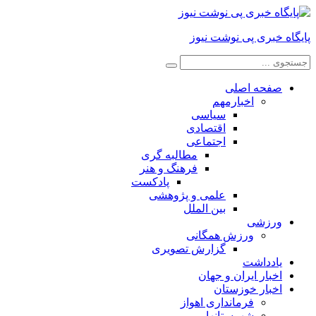
پایگاه خبری پی نوشت نیوز
صفحه اصلی
اخبارمهم
سیاسی
اقتصادی
اجتماعی
مطالبه گری
فرهنگ و هنر
پادکست
علمی و پژوهشی
بین الملل
ورزشی
ورزش همگانی
گزارش تصویری
یادداشت
اخبار ایران و جهان
اخبار خوزستان
فرمانداری اهواز
شهرستانها