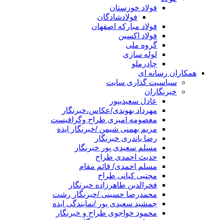
فولاد خوزستان
فولادشادگان
فولاد مبارکه اصفهان
فولاد اکسین
گروه ملی
لوله سازی
چادرملو
همکاران رسانه ای
سیاسیت گذاری سایت
خبرنگاران
عادل سعیدیپور
مهرداد بهوندی/عکاس،خبرنگار
معصومه امیری طراح وگرافیست
مریم بهمنی شیمن /خبرنگار ایذه
رضا باندری خبرنگار
مسلم سعیدی پور خبرنگار
حدیث احمدی طراح
مسلم احمدی/ قائم مقام
مجتبی کیانی طراح
فخرالدین طاهرزاده خبرنگار
محمدرضا حسینی /خبرنگار رشت
جمشید سعیدی پور /نمایندگی ایذه
محمود خواجوی طراح و خبرنگار