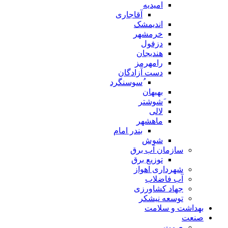
امیدیه
آقاجاری
اندیمشک
خرمشهر
دزفول
هندیجان
رامهرمز
دست آزادگان
ُسوسنگرد
بهبهان
َشوشتر
لالی
ماهشهر
بندر امام
شوش
سازمان آب برق
توزیع برق
شهرداری اهواز
آب فاضلاب
جهاد کشاورزی
توسعه نیشکر
بهداشت و سلامت
صنعت
صمت