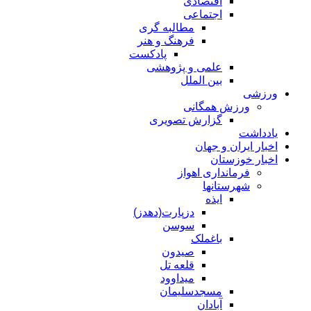
اقتصادی
اجتماعی
مطالبه گری
فرهنگ و هنر
پادکست
علمی و پژوهشی
بین الملل
ورزشی
ورزش همگانی
گزارش تصویری
یادداشت
اخبار ایران و جهان
اخبار خوزستان
فرمانداری اهواز
شهرستانها
ایذه
دزپارت(دهدز)
سوسن
باغملک
صیدون
قلعه تل
میداوود
مسجدسلیمان
آبادان