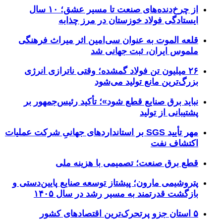
از چرخ‌دنده‌های صنعت تا مسیر عشق؛ ۱۰ سال
ایستادگی فولاد خوزستان در مرز چذابه
قلعه الموت به عنوان سی‌امین اثر میراث‌ فرهنگی
ملموس ایران، ثبت جهانی شد
۲۶ میلیون تن فولاد گمشده؛ وقتی ناترازی انرژی
بزرگ‌ترین مانع تولید می‌شود
نباید برق صنایع قطع شود»؛ تأکید رئیس‌جمهور بر
پشتیبانی از تولید
مهر تأیید SGS بر استانداردهای جهانیِ شرکت عملیات
اکتشاف نفت
قطع برق صنعت؛ تصمیمی با هزینه ملی
پتروشیمی مارون؛ پیشتاز توسعه صنایع پایین‌دستی و
بازگشت قدرتمند به مسیر رشد در سال ۱۴۰۵
۵ استان جزو پرتحرک‌ترین اقتصاد‌های کشور