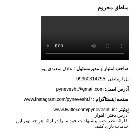
مناطق محروم
صاحب امتیاز و مدیرمسئول :
عادل سعیدی پور
پل ارتباطی: 09360314755
آدرس ایمیل:
pynevesht@gmail.com
صفحه اینستاگرام :
www.instagram.com/pynevesht.ir
توئیتر :
www.twitter.com/pynevesht_ir
آدرس دفتر : اهواز
با ارائه نظرات و پیشنهادات خود ما را در ارائه هر چه بهتر این
خدمات یاری کنید.