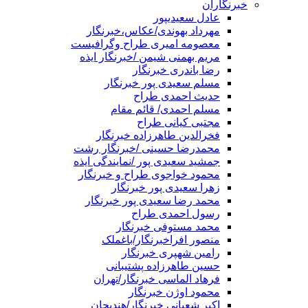
خبرنگاران
عادل سعیدیپور
مهرداد بهوندی/عکاس،خبرنگار
معصومه امیری طراح وگرافیست
مریم بهمنی شیمن /خبرنگار ایذه
رضا باندری خبرنگار
مسلم سعیدی پور خبرنگار
حدیث احمدی طراح
مسلم احمدی/ قائم مقام
مجتبی کیانی طراح
فخرالدین طاهرزاده خبرنگار
محمدرضا حسینی /خبرنگار رشت
جمشید سعیدی پور /نمایندگی ایذه
محمود خواجوی طراح و خبرنگار
زهرا سعیدی پور خبرنگار
محمد رضا سعیدی پور خبرنگار
رسول احمدی طراح
محمد مستوفی خبرنگار
منصور افراخبرنگار/باغملک
رامین شهپری خبرنگار
حسین طاهرزاده پشتیبانی
فرهاد الماسی خبرنگار/تهران
محمود اوژن خبرنگار
اکبر شعبانی خبرنگار/هندیجان