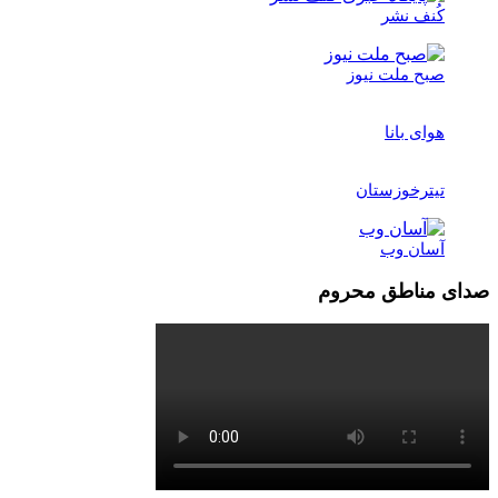
کُنف نشر
صبح ملت نیوز
هوای بانا
تیترخوزستان
آسان وب
صدای مناطق محروم