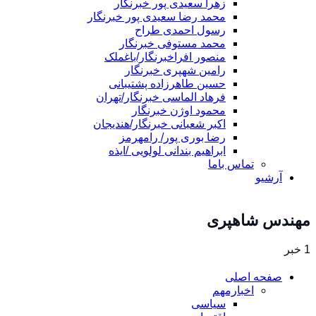
زهرا سعیدی پور خبرنگار
محمد رضا سعیدی پور خبرنگار
رسول احمدی طراح
محمد مستوفی خبرنگار
منصور افراخبرنگار/باغملک
رامین شهپری خبرنگار
حسین طاهرزاده پشتیبانی
فرهاد الماسی خبرنگار/تهران
محمود اوژن خبرنگار
اکبر شعبانی خبرنگار/هندیجان
رضا بوری پور/ رامهرمز
ابراهیم بندانی لولویی /ایذه
تماس باما
آرشیو
مهندس شاهپری
1 خبر
صفحه اصلی
اخبارمهم
سیاسی