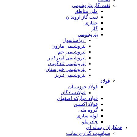
نفت،گاز،پتروشیمی
ملی مناطق
نفت گاز اروندان
حفاری
گاز
پتروشیمی
آریا ساسول
پتروشیمی مارون
پتروشیمی جم
پتروشیمی امیرکبیر
پتروشیمی تندگویان
پتروشیمی خوزستان
پتروشیمی تبریز
فولاد
فولاد خوزستان
فولادشادگان
فولاد مبارکه اصفهان
فولاد اکسین
گروه ملی
لوله سازی
چادرملو
همکاران رسانه ای
سیاسیت گذاری سایت