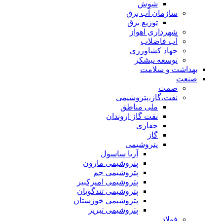
شوش
سازمان آب برق
توزیع برق
شهرداری اهواز
آب فاضلاب
جهاد کشاورزی
توسعه نیشکر
بهداشت و سلامت
صنعت
صمت
نفت،گاز،پتروشیمی
ملی مناطق
نفت گاز اروندان
حفاری
گاز
پتروشیمی
آریا ساسول
پتروشیمی مارون
پتروشیمی جم
پتروشیمی امیرکبیر
پتروشیمی تندگویان
پتروشیمی خوزستان
پتروشیمی تبریز
فولاد