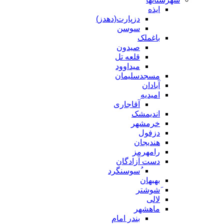
ایذه
دزپارت(دهدز)
سوسن
باغملک
صیدون
قلعه تل
میداوود
مسجدسلیمان
آبادان
امیدیه
آقاجاری
اندیمشک
خرمشهر
دزفول
هندیجان
رامهرمز
دست آزادگان
ُسوسنگرد
بهبهان
َشوشتر
لالی
ماهشهر
بندر امام