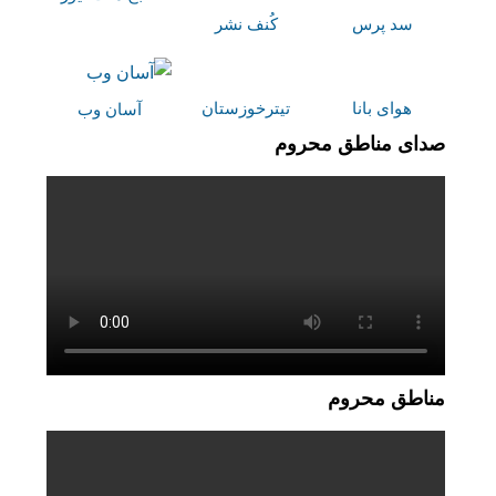
سد پرس
کُنف نشر
هوای بانا
تیترخوزستان
آسان وب
صدای مناطق محروم
مناطق محروم