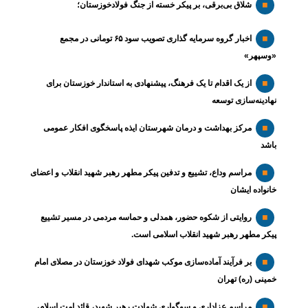
شلاق‌ بی‌برقی، بر پیکر خسته‌ از جنگ فولادخوزستان؛
اخبار گروه سرمایه گذاری تصویب سود ۶۵ تومانی در مجمع
«وسپهر»
از یک اقدام تا یک فرهنگ، پیشنهادی به استاندار خوزستان برای
نهادینه‌سازی توسعه
مرکز بهداشت و درمان شهرستان ایذه پاسخگوی افکار عمومی
باشد
مراسم وداع، تشییع و تدفین پیکر مطهر رهبر شهید انقلاب و اعضای
خانواده ایشان
روایتی از شکوه حضور، همدلی و حماسه مردمی در مسیر تشییع
پیکر مطهر رهبر شهید انقلاب اسلامی است.
بر فرآیند آماده‌سازی موکب شهدای فولاد خوزستان در مصلای امام
خمینی (ره) تهران
مراسم عزاداری و سوگواری شهادت رهبر شهید، قائد امت اسلام،