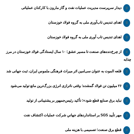
دیدار سرپرست مدیریت عملیات نفت و گاز مارون با کارکنان عملیاتی
اهدای تندیس تاب‌آوری ملی به گروه فولاد خوزستان
اهدای تندیس تاب آوری ملی به گروه فولاد خوزستان
از چرخ‌دنده‌های صنعت تا مسیر عشق؛ ۱۰ سال ایستادگی فولاد خوزستان در مرز
چذابه
قلعه الموت به عنوان سی‌امین اثر میراث‌ فرهنگی ملموس ایران، ثبت جهانی شد
۲۶ میلیون تن فولاد گمشده؛ وقتی ناترازی انرژی بزرگ‌ترین مانع تولید می‌شود
نباید برق صنایع قطع شود»؛ تأکید رئیس‌جمهور بر پشتیبانی از تولید
مهر تأیید SGS بر استانداردهای جهانیِ شرکت عملیات اکتشاف نفت
قطع برق صنعت؛ تصمیمی با هزینه ملی