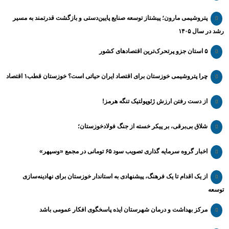
پتروشیمی مارون؛ پیشتاز توسعه صنایع پایین‌دستی و بازگشت قدرتمند به مسیر
رشد در سال ۱۴۰۵
۵ استان جزو پرتحرک‌ترین اقتصاد‌های کشور
چرا پتروشیمی خوزستان برای اقتصاد ایران حیاتی است؟ خوزستان قطب۱ اقتصاد
از دست رفتن ارزش ژئوپولتیک تنگه هرمز!
شلاق‌ بی‌برقی، بر پیکر خسته‌ از جنگ فولادخوزستان؛
اخبار گروه سرمایه گذاری تصویب سود ۶۵ تومانی در مجمع «وسپهر»
از یک اقدام تا یک فرهنگ، پیشنهادی به استاندار خوزستان برای نهادینه‌سازی
توسعه
مرکز بهداشت و درمان شهرستان ایذه پاسخگوی افکار عمومی باشد