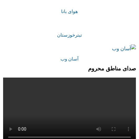
هوای بانا
تیترخوزستان
آسان وب
صدای مناطق محروم