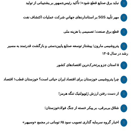
نباید برق صنایع قطع شود»؛ تأکید رئیس‌جمهور بر پشتیبانی از تولید
مهر تأیید SGS بر استانداردهای جهانیِ شرکت عملیات اکتشاف نفت
قطع برق صنعت؛ تصمیمی با هزینه ملی
پتروشیمی مارون؛ پیشتاز توسعه صنایع پایین‌دستی و بازگشت قدرتمند به مسیر
رشد در سال ۱۴۰۵
۵ استان جزو پرتحرک‌ترین اقتصاد‌های کشور
چرا پتروشیمی خوزستان برای اقتصاد ایران حیاتی است؟ خوزستان قطب۱ اقتصاد
از دست رفتن ارزش ژئوپولتیک تنگه هرمز!
شلاق‌ بی‌برقی، بر پیکر خسته‌ از جنگ فولادخوزستان؛
اخبار گروه سرمایه گذاری تصویب سود ۶۵ تومانی در مجمع «وسپهر»