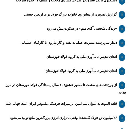
دستگیری ۸ نفر سارق در طرح پاکسازی محلات و کشف ۱۷ فقره سرقت
گزارش تصویری از پیشوازی خانواده بزرگ فولاد برای اربعین حسنی
«زندگی شخصی آقای میم» در سکوت پیش می‌رود
دیدار سرپرست مدیریت عملیات نفت و گاز مارون با کارکنان عملیاتی
اهدای تندیس تاب‌آوری ملی به گروه فولاد خوزستان
اهدای تندیس تاب آوری ملی به گروه فولاد خوزستان
از چرخ‌دنده‌های صنعت تا مسیر عشق؛ ۱۰ سال ایستادگی فولاد خوزستان در مرز
چذابه
قلعه الموت به عنوان سی‌امین اثر میراث‌ فرهنگی ملموس ایران، ثبت جهانی شد
۲۶ میلیون تن فولاد گمشده؛ وقتی ناترازی انرژی بزرگ‌ترین مانع تولید می‌شود