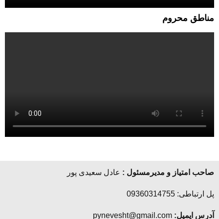
مناطق محروم
صاحب امتیاز و مدیرمسئول :
عادل سعیدی پور
پل ارتباطی: 09360314755
آدرس ایمیل:
pynevesht@gmail.com