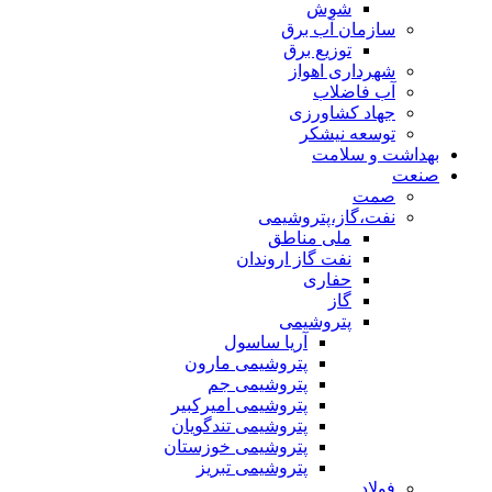
شوش
سازمان آب برق
توزیع برق
شهرداری اهواز
آب فاضلاب
جهاد کشاورزی
توسعه نیشکر
بهداشت و سلامت
صنعت
صمت
نفت،گاز،پتروشیمی
ملی مناطق
نفت گاز اروندان
حفاری
گاز
پتروشیمی
آریا ساسول
پتروشیمی مارون
پتروشیمی جم
پتروشیمی امیرکبیر
پتروشیمی تندگویان
پتروشیمی خوزستان
پتروشیمی تبریز
فولاد