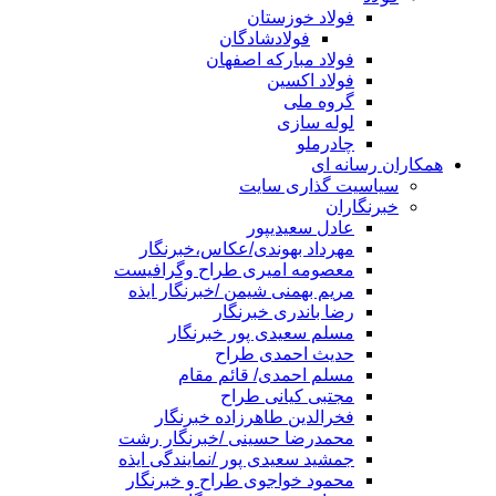
فولاد خوزستان
فولادشادگان
فولاد مبارکه اصفهان
فولاد اکسین
گروه ملی
لوله سازی
چادرملو
همکاران رسانه ای
سیاسیت گذاری سایت
خبرنگاران
عادل سعیدیپور
مهرداد بهوندی/عکاس،خبرنگار
معصومه امیری طراح وگرافیست
مریم بهمنی شیمن /خبرنگار ایذه
رضا باندری خبرنگار
مسلم سعیدی پور خبرنگار
حدیث احمدی طراح
مسلم احمدی/ قائم مقام
مجتبی کیانی طراح
فخرالدین طاهرزاده خبرنگار
محمدرضا حسینی /خبرنگار رشت
جمشید سعیدی پور /نمایندگی ایذه
محمود خواجوی طراح و خبرنگار