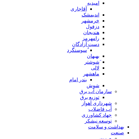
امیدیه
آقاجاری
اندیمشک
خرمشهر
دزفول
هندیجان
رامهرمز
دست آزادگان
ُسوسنگرد
بهبهان
َشوشتر
لالی
ماهشهر
بندر امام
شوش
سازمان آب برق
توزیع برق
شهرداری اهواز
آب فاضلاب
جهاد کشاورزی
توسعه نیشکر
بهداشت و سلامت
صنعت
صمت