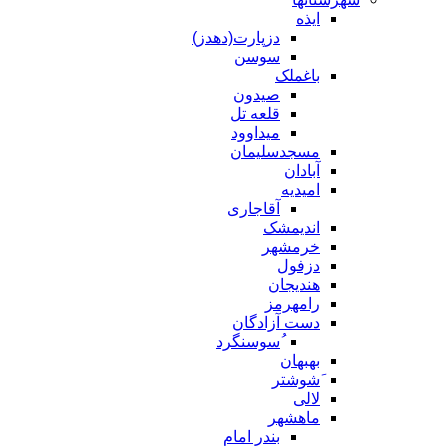
ایذه
دزپارت(دهدز)
سوسن
باغملک
صیدون
قلعه تل
میداوود
مسجدسلیمان
آبادان
امیدیه
آقاجاری
اندیمشک
خرمشهر
دزفول
هندیجان
رامهرمز
دست آزادگان
ُسوسنگرد
بهبهان
َشوشتر
لالی
ماهشهر
بندر امام