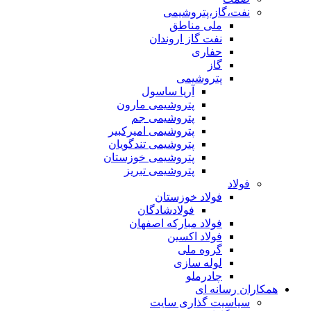
نفت،گاز،پتروشیمی
ملی مناطق
نفت گاز اروندان
حفاری
گاز
پتروشیمی
آریا ساسول
پتروشیمی مارون
پتروشیمی جم
پتروشیمی امیرکبیر
پتروشیمی تندگویان
پتروشیمی خوزستان
پتروشیمی تبریز
فولاد
فولاد خوزستان
فولادشادگان
فولاد مبارکه اصفهان
فولاد اکسین
گروه ملی
لوله سازی
چادرملو
همکاران رسانه ای
سیاسیت گذاری سایت