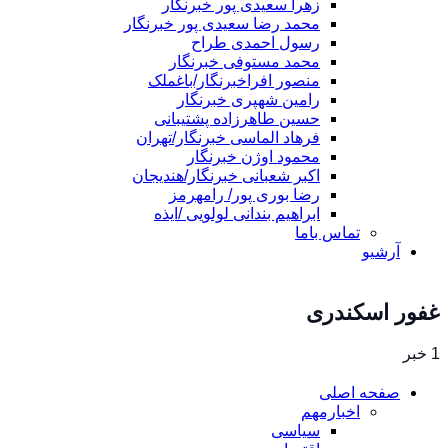
زهرا سعیدی پور خبرنگار
محمد رضا سعیدی پور خبرنگار
رسول احمدی طراح
محمد مستوفی خبرنگار
منصور افراخبرنگار/باغملک
رامین شهپری خبرنگار
حسین طاهرزاده پشتیبانی
فرهاد الماسی خبرنگار/تهران
محمود اوژن خبرنگار
اکبر شعبانی خبرنگار/هندیجان
رضا بوری پور/ رامهرمز
ابراهیم بندانی لولویی /ایذه
تماس باما
آرشیو
غفور اسکندری
1 خبر
صفحه اصلی
اخبارمهم
سیاسی