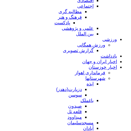
اقتصادی
اجتماعی
مطالبه گری
فرهنگ و هنر
پادکست
علمی و پژوهشی
بین الملل
ورزشی
ورزش همگانی
گزارش تصویری
یادداشت
اخبار ایران و جهان
اخبار خوزستان
فرمانداری اهواز
شهرستانها
ایذه
دزپارت(دهدز)
سوسن
باغملک
صیدون
قلعه تل
میداوود
مسجدسلیمان
آبادان