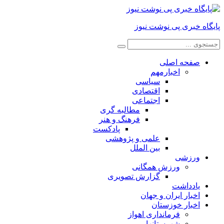
پایگاه خبری پی نوشت نیوز
صفحه اصلی
اخبارمهم
سیاسی
اقتصادی
اجتماعی
مطالبه گری
فرهنگ و هنر
پادکست
علمی و پژوهشی
بین الملل
ورزشی
ورزش همگانی
گزارش تصویری
یادداشت
اخبار ایران و جهان
اخبار خوزستان
فرمانداری اهواز
شهرستانها