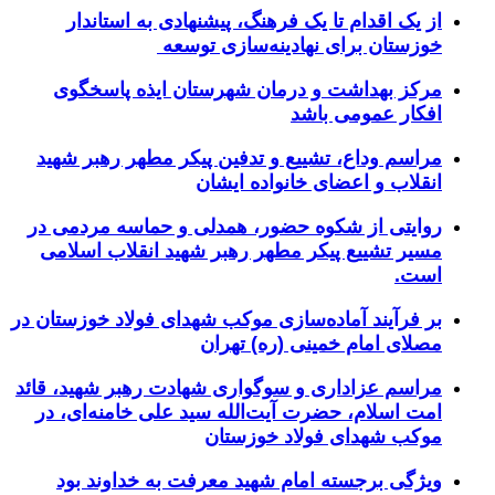
از یک اقدام تا یک فرهنگ، پیشنهادی به استاندار
خوزستان برای نهادینه‌سازی توسعه
مرکز بهداشت و درمان شهرستان ایذه پاسخگوی
افکار عمومی باشد
مراسم وداع، تشییع و تدفین پیکر مطهر رهبر شهید
انقلاب و اعضای خانواده ایشان
روایتی از شکوه حضور، همدلی و حماسه مردمی در
مسیر تشییع پیکر مطهر رهبر شهید انقلاب اسلامی
است.
بر فرآیند آماده‌سازی موکب شهدای فولاد خوزستان در
مصلای امام خمینی (ره) تهران
مراسم عزاداری و سوگواری شهادت رهبر شهید، قائد
امت اسلام، حضرت آیت‌الله سید علی خامنه‌ای، در
موکب شهدای فولاد خوزستان
ویژگی برجسته امام شهید معرفت به خداوند بود