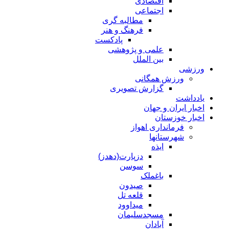
اقتصادی
اجتماعی
مطالبه گری
فرهنگ و هنر
پادکست
علمی و پژوهشی
بین الملل
ورزشی
ورزش همگانی
گزارش تصویری
یادداشت
اخبار ایران و جهان
اخبار خوزستان
فرمانداری اهواز
شهرستانها
ایذه
دزپارت(دهدز)
سوسن
باغملک
صیدون
قلعه تل
میداوود
مسجدسلیمان
آبادان