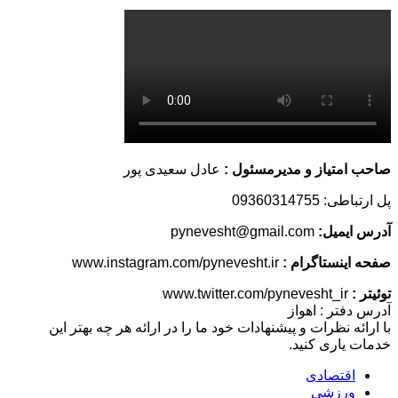
صاحب امتیاز و مدیرمسئول :
عادل سعیدی پور
پل ارتباطی: 09360314755
آدرس ایمیل:
pynevesht@gmail.com
صفحه اینستاگرام :
www.instagram.com/pynevesht.ir
توئیتر :
www.twitter.com/pynevesht_ir
آدرس دفتر : اهواز
با ارائه نظرات و پیشنهادات خود ما را در ارائه هر چه بهتر این
خدمات یاری کنید.
اقتصادی
ورزشی