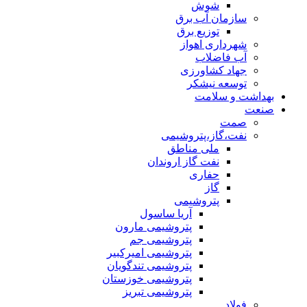
شوش
سازمان آب برق
توزیع برق
شهرداری اهواز
آب فاضلاب
جهاد کشاورزی
توسعه نیشکر
بهداشت و سلامت
صنعت
صمت
نفت،گاز،پتروشیمی
ملی مناطق
نفت گاز اروندان
حفاری
گاز
پتروشیمی
آریا ساسول
پتروشیمی مارون
پتروشیمی جم
پتروشیمی امیرکبیر
پتروشیمی تندگویان
پتروشیمی خوزستان
پتروشیمی تبریز
فولاد