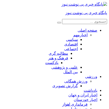
پایگاه خبری پی نوشت نیوز
صفحه اصلی
اخبارمهم
سیاسی
اقتصادی
اجتماعی
مطالبه گری
فرهنگ و هنر
پادکست
علمی و پژوهشی
بین الملل
ورزشی
ورزش همگانی
گزارش تصویری
یادداشت
اخبار ایران و جهان
اخبار خوزستان
فرمانداری اهواز
شهرستانها