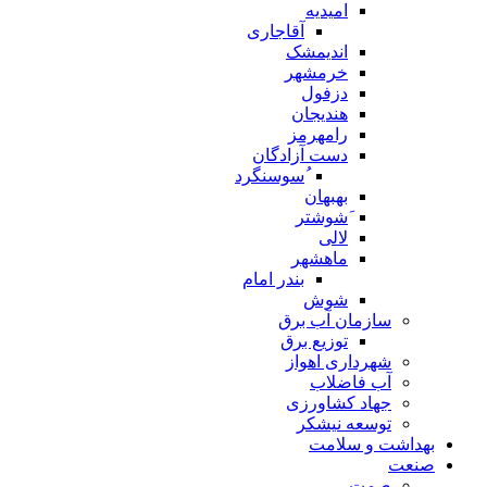
امیدیه
آقاجاری
اندیمشک
خرمشهر
دزفول
هندیجان
رامهرمز
دست آزادگان
ُسوسنگرد
بهبهان
َشوشتر
لالی
ماهشهر
بندر امام
شوش
سازمان آب برق
توزیع برق
شهرداری اهواز
آب فاضلاب
جهاد کشاورزی
توسعه نیشکر
بهداشت و سلامت
صنعت
صمت