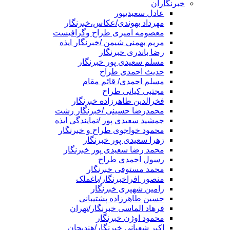
خبرنگاران
عادل سعیدیپور
مهرداد بهوندی/عکاس،خبرنگار
معصومه امیری طراح وگرافیست
مریم بهمنی شیمن /خبرنگار ایذه
رضا باندری خبرنگار
مسلم سعیدی پور خبرنگار
حدیث احمدی طراح
مسلم احمدی/ قائم مقام
مجتبی کیانی طراح
فخرالدین طاهرزاده خبرنگار
محمدرضا حسینی /خبرنگار رشت
جمشید سعیدی پور /نمایندگی ایذه
محمود خواجوی طراح و خبرنگار
زهرا سعیدی پور خبرنگار
محمد رضا سعیدی پور خبرنگار
رسول احمدی طراح
محمد مستوفی خبرنگار
منصور افراخبرنگار/باغملک
رامین شهپری خبرنگار
حسین طاهرزاده پشتیبانی
فرهاد الماسی خبرنگار/تهران
محمود اوژن خبرنگار
اکبر شعبانی خبرنگار/هندیجان