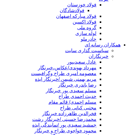
فولاد خوزستان
فولادشادگان
فولاد مبارکه اصفهان
فولاد اکسین
گروه ملی
لوله سازی
چادرملو
همکاران رسانه ای
سیاسیت گذاری سایت
خبرنگاران
عادل سعیدیپور
مهرداد بهوندی/عکاس،خبرنگار
معصومه امیری طراح وگرافیست
مریم بهمنی شیمن /خبرنگار ایذه
رضا باندری خبرنگار
مسلم سعیدی پور خبرنگار
حدیث احمدی طراح
مسلم احمدی/ قائم مقام
مجتبی کیانی طراح
فخرالدین طاهرزاده خبرنگار
محمدرضا حسینی /خبرنگار رشت
جمشید سعیدی پور /نمایندگی ایذه
محمود خواجوی طراح و خبرنگار