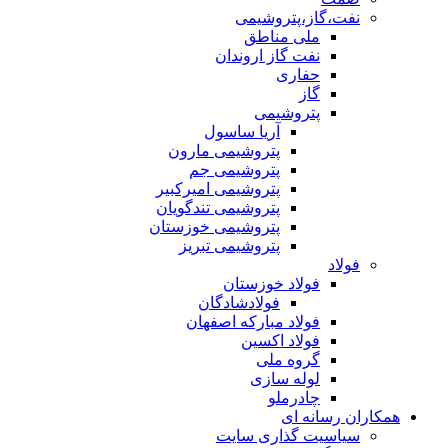
نفت،گاز،پتروشیمی
ملی مناطق
نفت گاز اروندان
حفاری
گاز
پتروشیمی
آریا ساسول
پتروشیمی مارون
پتروشیمی جم
پتروشیمی امیرکبیر
پتروشیمی تندگویان
پتروشیمی خوزستان
پتروشیمی تبریز
فولاد
فولاد خوزستان
فولادشادگان
فولاد مبارکه اصفهان
فولاد اکسین
گروه ملی
لوله سازی
چادرملو
همکاران رسانه ای
سیاسیت گذاری سایت