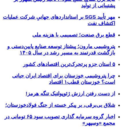
پشتیبانی از تولید
مهر تأیید SGS بر استانداردهای جهانیِ شرکت عملیات
اکتشاف نفت
قطع برق صنعت؛ تصمیمی با هزینه ملی
پتروشیمی مارون؛ پیشتاز توسعه صنایع پایین‌دستی و
بازگشت قدرتمند به مسیر رشد در سال ۱۴۰۵
۵ استان جزو پرتحرک‌ترین اقتصاد‌های کشور
چرا پتروشیمی خوزستان برای اقتصاد ایران حیاتی
است؟ خوزستان قطب۱ اقتصاد
از دست رفتن ارزش ژئوپولتیک تنگه هرمز!
شلاق‌ بی‌برقی، بر پیکر خسته‌ از جنگ فولادخوزستان؛
اخبار گروه سرمایه گذاری تصویب سود ۶۵ تومانی در
مجمع «وسپهر»