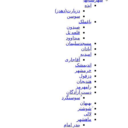
ایذه
دزپارت(دهدز)
سوسن
باغملک
صیدون
قلعه تل
میداوود
مسجدسلیمان
آبادان
امیدیه
آقاجاری
اندیمشک
خرمشهر
دزفول
هندیجان
رامهرمز
دست آزادگان
ُسوسنگرد
بهبهان
َشوشتر
لالی
ماهشهر
بندر امام