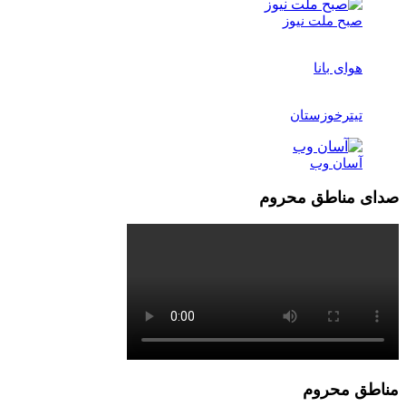
صبح ملت نیوز
هوای بانا
تیترخوزستان
آسان وب
صدای مناطق محروم
مناطق محروم