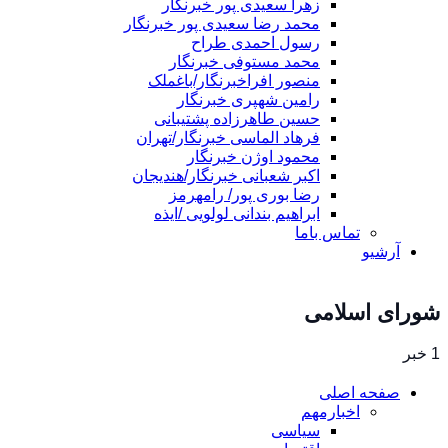
زهرا سعیدی پور خبرنگار
محمد رضا سعیدی پور خبرنگار
رسول احمدی طراح
محمد مستوفی خبرنگار
منصور افراخبرنگار/باغملک
رامین شهپری خبرنگار
حسین طاهرزاده پشتیبانی
فرهاد الماسی خبرنگار/تهران
محمود اوژن خبرنگار
اکبر شعبانی خبرنگار/هندیجان
رضا بوری پور/ رامهرمز
ابراهیم بندانی لولویی /ایذه
تماس باما
آرشیو
شورای اسلامی
1 خبر
صفحه اصلی
اخبارمهم
سیاسی