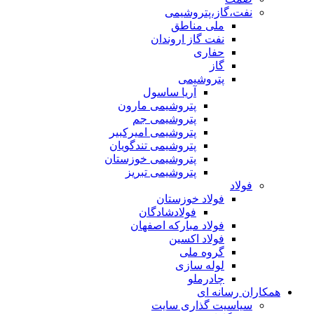
نفت،گاز،پتروشیمی
ملی مناطق
نفت گاز اروندان
حفاری
گاز
پتروشیمی
آریا ساسول
پتروشیمی مارون
پتروشیمی جم
پتروشیمی امیرکبیر
پتروشیمی تندگویان
پتروشیمی خوزستان
پتروشیمی تبریز
فولاد
فولاد خوزستان
فولادشادگان
فولاد مبارکه اصفهان
فولاد اکسین
گروه ملی
لوله سازی
چادرملو
همکاران رسانه ای
سیاسیت گذاری سایت