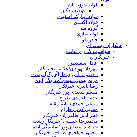
فولاد خوزستان
فولادشادگان
فولاد مبارکه اصفهان
فولاد اکسین
گروه ملی
لوله سازی
چادرملو
همکاران رسانه ای
سیاسیت گذاری سایت
خبرنگاران
عادل سعیدیپور
مهرداد بهوندی/عکاس،خبرنگار
معصومه امیری طراح وگرافیست
مریم بهمنی شیمن /خبرنگار ایذه
رضا باندری خبرنگار
مسلم سعیدی پور خبرنگار
حدیث احمدی طراح
مسلم احمدی/ قائم مقام
مجتبی کیانی طراح
فخرالدین طاهرزاده خبرنگار
محمدرضا حسینی /خبرنگار رشت
جمشید سعیدی پور /نمایندگی ایذه
محمود خواجوی طراح و خبرنگار