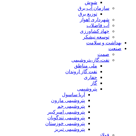
شوش
سازمان آب برق
توزیع برق
شهرداری اهواز
آب فاضلاب
جهاد کشاورزی
توسعه نیشکر
بهداشت و سلامت
صنعت
صمت
نفت،گاز،پتروشیمی
ملی مناطق
نفت گاز اروندان
حفاری
گاز
پتروشیمی
آریا ساسول
پتروشیمی مارون
پتروشیمی جم
پتروشیمی امیرکبیر
پتروشیمی تندگویان
پتروشیمی خوزستان
پتروشیمی تبریز
فولاد