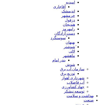
امیدیه
آقاجاری
اندیمشک
خرمشهر
دزفول
هندیجان
رامهرمز
دست آزادگان
ُسوسنگرد
بهبهان
َشوشتر
لالی
ماهشهر
بندر امام
شوش
سازمان آب برق
توزیع برق
شهرداری اهواز
آب فاضلاب
جهاد کشاورزی
توسعه نیشکر
بهداشت و سلامت
صنعت
صمت