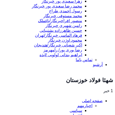
زهرا سعیدی پور خبرنگار
محمد رضا سعیدی پور خبرنگار
رسول احمدی طراح
محمد مستوفی خبرنگار
منصور افراخبرنگار/باغملک
رامین شهپری خبرنگار
حسین طاهرزاده پشتیبانی
فرهاد الماسی خبرنگار/تهران
محمود اوژن خبرنگار
اکبر شعبانی خبرنگار/هندیجان
رضا بوری پور/ رامهرمز
ابراهیم بندانی لولویی /ایذه
تماس باما
آرشیو
شهئا فولاد خوزستان
1 خبر
صفحه اصلی
اخبارمهم
سیاسی