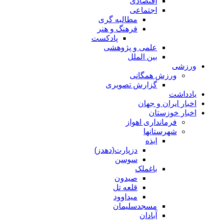
اقتصادی
اجتماعی
مطالبه گری
فرهنگ و هنر
پادکست
علمی و پژوهشی
بین الملل
ورزشی
ورزش همگانی
گزارش تصویری
یادداشت
اخبار ایران و جهان
اخبار خوزستان
فرمانداری اهواز
شهرستانها
ایذه
دزپارت(دهدز)
سوسن
باغملک
صیدون
قلعه تل
میداوود
مسجدسلیمان
آبادان