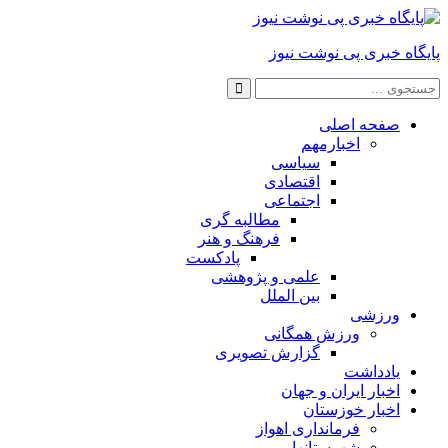
پایگاه خبری پی نوشت نیوز
صفحه اصلی
اخبارمهم
سیاسی
اقتصادی
اجتماعی
مطالبه گری
فرهنگ و هنر
پادکست
علمی و پژوهشی
بین الملل
ورزشی
ورزش همگانی
گزارش تصویری
یادداشت
اخبار ایران و جهان
اخبار خوزستان
فرمانداری اهواز
شهرستانها