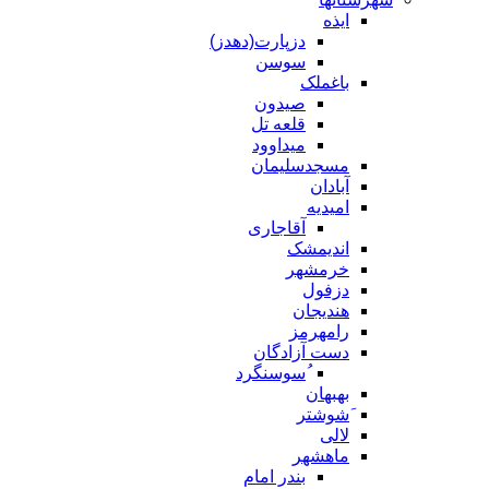
ایذه
دزپارت(دهدز)
سوسن
باغملک
صیدون
قلعه تل
میداوود
مسجدسلیمان
آبادان
امیدیه
آقاجاری
اندیمشک
خرمشهر
دزفول
هندیجان
رامهرمز
دست آزادگان
ُسوسنگرد
بهبهان
َشوشتر
لالی
ماهشهر
بندر امام