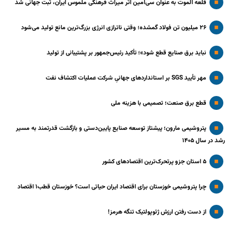
قلعه الموت به عنوان سی‌امین اثر میراث‌ فرهنگی ملموس ایران، ثبت جهانی شد
۲۶ میلیون تن فولاد گمشده؛ وقتی ناترازی انرژی بزرگ‌ترین مانع تولید می‌شود
نباید برق صنایع قطع شود»؛ تأکید رئیس‌جمهور بر پشتیبانی از تولید
مهر تأیید SGS بر استانداردهای جهانیِ شرکت عملیات اکتشاف نفت
قطع برق صنعت؛ تصمیمی با هزینه ملی
پتروشیمی مارون؛ پیشتاز توسعه صنایع پایین‌دستی و بازگشت قدرتمند به مسیر
رشد در سال ۱۴۰۵
۵ استان جزو پرتحرک‌ترین اقتصاد‌های کشور
چرا پتروشیمی خوزستان برای اقتصاد ایران حیاتی است؟ خوزستان قطب۱ اقتصاد
از دست رفتن ارزش ژئوپولتیک تنگه هرمز!