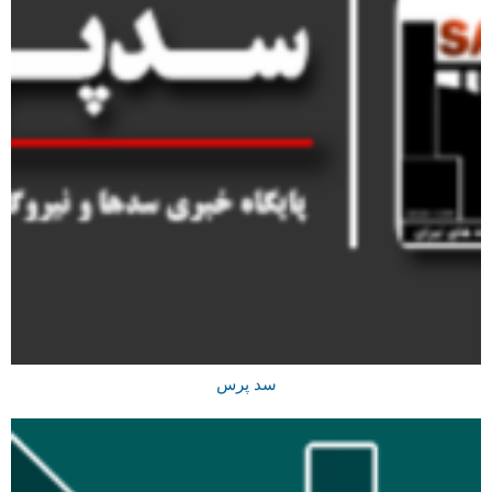
سد پرس