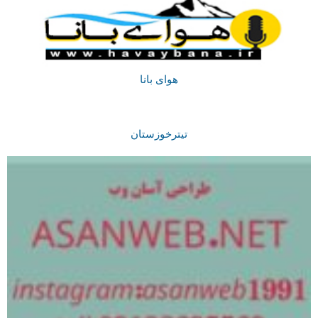
هوای بانا
تیترخوزستان