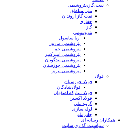
نفت،گاز،پتروشیمی
ملی مناطق
نفت گاز اروندان
حفاری
گاز
پتروشیمی
آریا ساسول
پتروشیمی مارون
پتروشیمی جم
پتروشیمی امیرکبیر
پتروشیمی تندگویان
پتروشیمی خوزستان
پتروشیمی تبریز
فولاد
فولاد خوزستان
فولادشادگان
فولاد مبارکه اصفهان
فولاد اکسین
گروه ملی
لوله سازی
چادرملو
همکاران رسانه ای
سیاسیت گذاری سایت