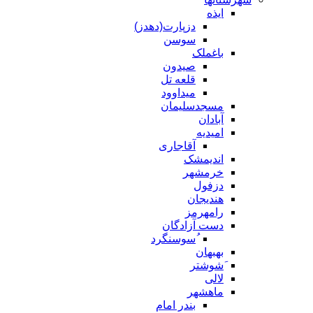
ایذه
دزپارت(دهدز)
سوسن
باغملک
صیدون
قلعه تل
میداوود
مسجدسلیمان
آبادان
امیدیه
آقاجاری
اندیمشک
خرمشهر
دزفول
هندیجان
رامهرمز
دست آزادگان
ُسوسنگرد
بهبهان
َشوشتر
لالی
ماهشهر
بندر امام