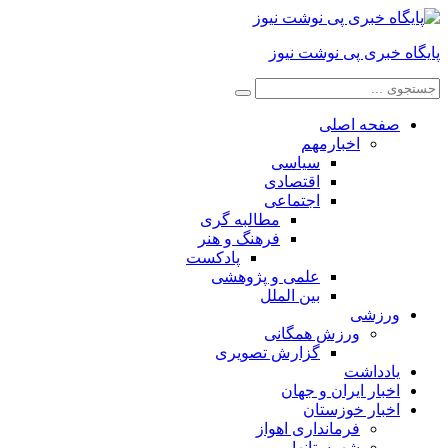
پایگاه خبری پی نوشت نیوز
صفحه اصلی
اخبارمهم
سیاسی
اقتصادی
اجتماعی
مطالبه گری
فرهنگ و هنر
پادکست
علمی و پژوهشی
بین الملل
ورزشی
ورزش همگانی
گزارش تصویری
یادداشت
اخبار ایران و جهان
اخبار خوزستان
فرمانداری اهواز
شهرستانها