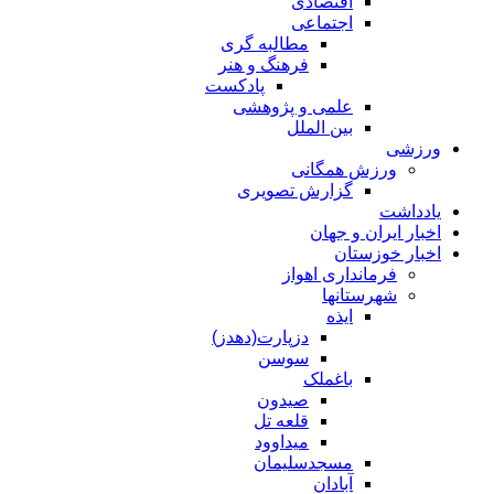
اقتصادی
اجتماعی
مطالبه گری
فرهنگ و هنر
پادکست
علمی و پژوهشی
بین الملل
ورزشی
ورزش همگانی
گزارش تصویری
یادداشت
اخبار ایران و جهان
اخبار خوزستان
فرمانداری اهواز
شهرستانها
ایذه
دزپارت(دهدز)
سوسن
باغملک
صیدون
قلعه تل
میداوود
مسجدسلیمان
آبادان