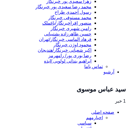
زهرا سعیدی پور خبرنگار
محمد رضا سعیدی پور خبرنگار
رسول احمدی طراح
محمد مستوفی خبرنگار
منصور افراخبرنگار/باغملک
رامین شهپری خبرنگار
حسین طاهرزاده پشتیبانی
فرهاد الماسی خبرنگار/تهران
محمود اوژن خبرنگار
اکبر شعبانی خبرنگار/هندیجان
رضا بوری پور/ رامهرمز
ابراهیم بندانی لولویی /ایذه
تماس باما
آرشیو
سید عباس موسوی
1 خبر
صفحه اصلی
اخبارمهم
سیاسی