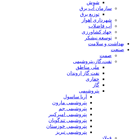
شوش
سازمان آب برق
توزیع برق
شهرداری اهواز
آب فاضلاب
جهاد کشاورزی
توسعه نیشکر
بهداشت و سلامت
صنعت
صمت
نفت،گاز،پتروشیمی
ملی مناطق
نفت گاز اروندان
حفاری
گاز
پتروشیمی
آریا ساسول
پتروشیمی مارون
پتروشیمی جم
پتروشیمی امیرکبیر
پتروشیمی تندگویان
پتروشیمی خوزستان
پتروشیمی تبریز
فولاد