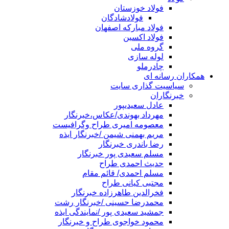
فولاد خوزستان
فولادشادگان
فولاد مبارکه اصفهان
فولاد اکسین
گروه ملی
لوله سازی
چادرملو
همکاران رسانه ای
سیاسیت گذاری سایت
خبرنگاران
عادل سعیدیپور
مهرداد بهوندی/عکاس،خبرنگار
معصومه امیری طراح وگرافیست
مریم بهمنی شیمن /خبرنگار ایذه
رضا باندری خبرنگار
مسلم سعیدی پور خبرنگار
حدیث احمدی طراح
مسلم احمدی/ قائم مقام
مجتبی کیانی طراح
فخرالدین طاهرزاده خبرنگار
محمدرضا حسینی /خبرنگار رشت
جمشید سعیدی پور /نمایندگی ایذه
محمود خواجوی طراح و خبرنگار