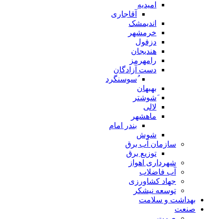
امیدیه
آقاجاری
اندیمشک
خرمشهر
دزفول
هندیجان
رامهرمز
دست آزادگان
ُسوسنگرد
بهبهان
َشوشتر
لالی
ماهشهر
بندر امام
شوش
سازمان آب برق
توزیع برق
شهرداری اهواز
آب فاضلاب
جهاد کشاورزی
توسعه نیشکر
بهداشت و سلامت
صنعت
صمت