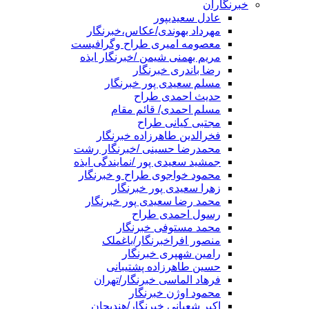
خبرنگاران
عادل سعیدیپور
مهرداد بهوندی/عکاس،خبرنگار
معصومه امیری طراح وگرافیست
مریم بهمنی شیمن /خبرنگار ایذه
رضا باندری خبرنگار
مسلم سعیدی پور خبرنگار
حدیث احمدی طراح
مسلم احمدی/ قائم مقام
مجتبی کیانی طراح
فخرالدین طاهرزاده خبرنگار
محمدرضا حسینی /خبرنگار رشت
جمشید سعیدی پور /نمایندگی ایذه
محمود خواجوی طراح و خبرنگار
زهرا سعیدی پور خبرنگار
محمد رضا سعیدی پور خبرنگار
رسول احمدی طراح
محمد مستوفی خبرنگار
منصور افراخبرنگار/باغملک
رامین شهپری خبرنگار
حسین طاهرزاده پشتیبانی
فرهاد الماسی خبرنگار/تهران
محمود اوژن خبرنگار
اکبر شعبانی خبرنگار/هندیجان