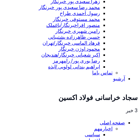
زهرا سعیدی پور خبرنگار
محمد رضا سعیدی پور خبرنگار
رسول احمدی طراح
محمد مستوفی خبرنگار
منصور افراخبرنگار/باغملک
رامین شهپری خبرنگار
حسین طاهرزاده پشتیبانی
فرهاد الماسی خبرنگار/تهران
محمود اوژن خبرنگار
اکبر شعبانی خبرنگار/هندیجان
رضا بوری پور/ رامهرمز
ابراهیم بندانی لولویی /ایذه
تماس باما
آرشیو
سجاد خراسانی فولاد اکسین
3 خبر
صفحه اصلی
اخبارمهم
سیاسی