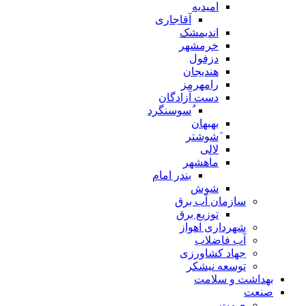
امیدیه
آقاجاری
اندیمشک
خرمشهر
دزفول
هندیجان
رامهرمز
دست آزادگان
ُسوسنگرد
بهبهان
َشوشتر
لالی
ماهشهر
بندر امام
شوش
سازمان آب برق
توزیع برق
شهرداری اهواز
آب فاضلاب
جهاد کشاورزی
توسعه نیشکر
بهداشت و سلامت
صنعت
صمت