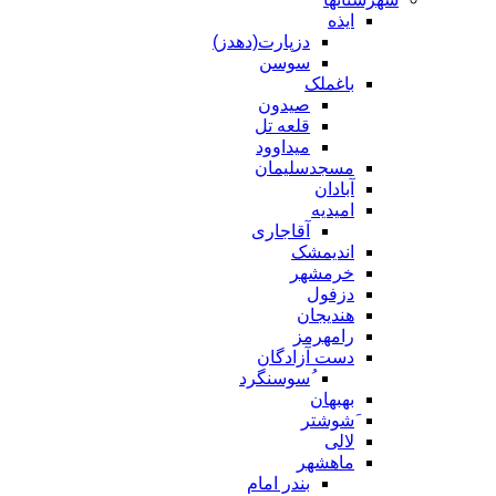
ایذه
دزپارت(دهدز)
سوسن
باغملک
صیدون
قلعه تل
میداوود
مسجدسلیمان
آبادان
امیدیه
آقاجاری
اندیمشک
خرمشهر
دزفول
هندیجان
رامهرمز
دست آزادگان
ُسوسنگرد
بهبهان
َشوشتر
لالی
ماهشهر
بندر امام