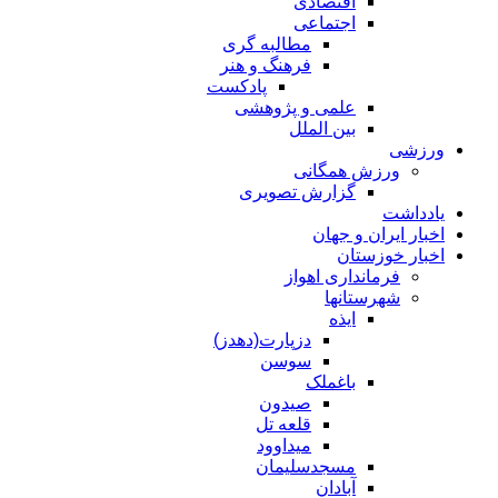
اقتصادی
اجتماعی
مطالبه گری
فرهنگ و هنر
پادکست
علمی و پژوهشی
بین الملل
ورزشی
ورزش همگانی
گزارش تصویری
یادداشت
اخبار ایران و جهان
اخبار خوزستان
فرمانداری اهواز
شهرستانها
ایذه
دزپارت(دهدز)
سوسن
باغملک
صیدون
قلعه تل
میداوود
مسجدسلیمان
آبادان