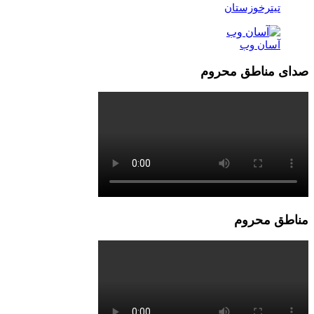
تیترخوزستان
آسان وب
صدای مناطق محروم
مناطق محروم