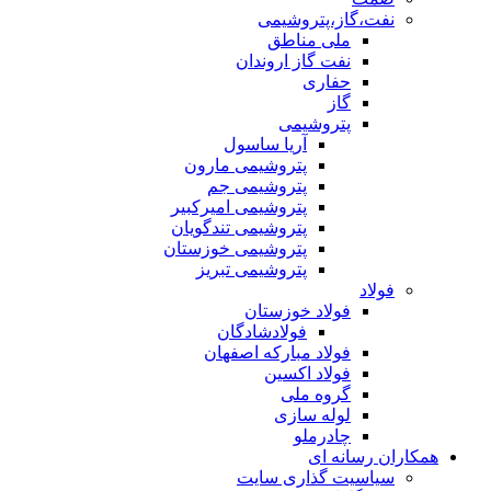
نفت،گاز،پتروشیمی
ملی مناطق
نفت گاز اروندان
حفاری
گاز
پتروشیمی
آریا ساسول
پتروشیمی مارون
پتروشیمی جم
پتروشیمی امیرکبیر
پتروشیمی تندگویان
پتروشیمی خوزستان
پتروشیمی تبریز
فولاد
فولاد خوزستان
فولادشادگان
فولاد مبارکه اصفهان
فولاد اکسین
گروه ملی
لوله سازی
چادرملو
همکاران رسانه ای
سیاسیت گذاری سایت