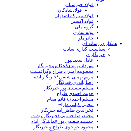
فولاد خوزستان
فولادشادگان
فولاد مبارکه اصفهان
فولاد اکسین
گروه ملی
لوله سازی
چادرملو
همکاران رسانه ای
سیاسیت گذاری سایت
خبرنگاران
عادل سعیدیپور
مهرداد بهوندی/عکاس،خبرنگار
معصومه امیری طراح وگرافیست
مریم بهمنی شیمن /خبرنگار ایذه
رضا باندری خبرنگار
مسلم سعیدی پور خبرنگار
حدیث احمدی طراح
مسلم احمدی/ قائم مقام
مجتبی کیانی طراح
فخرالدین طاهرزاده خبرنگار
محمدرضا حسینی /خبرنگار رشت
جمشید سعیدی پور /نمایندگی ایذه
محمود خواجوی طراح و خبرنگار