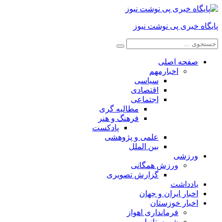
پایگاه خبری پی نوشت نیوز
صفحه اصلی
اخبارمهم
سیاسی
اقتصادی
اجتماعی
مطالبه گری
فرهنگ و هنر
پادکست
علمی و پژوهشی
بین الملل
ورزشی
ورزش همگانی
گزارش تصویری
یادداشت
اخبار ایران و جهان
اخبار خوزستان
فرمانداری اهواز
شهرستانها