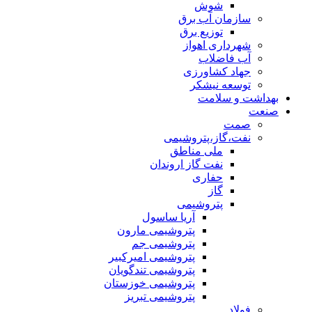
شوش
سازمان آب برق
توزیع برق
شهرداری اهواز
آب فاضلاب
جهاد کشاورزی
توسعه نیشکر
بهداشت و سلامت
صنعت
صمت
نفت،گاز،پتروشیمی
ملی مناطق
نفت گاز اروندان
حفاری
گاز
پتروشیمی
آریا ساسول
پتروشیمی مارون
پتروشیمی جم
پتروشیمی امیرکبیر
پتروشیمی تندگویان
پتروشیمی خوزستان
پتروشیمی تبریز
فولاد