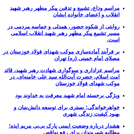
مراسم وداع، تشییع و تدفین پیکر مطهر رهبر شهید
انقلاب و اعضای خانواده ایشان
روایتی از شکوه حضور، همدلی و حماسه مردمی در
مسیر تشییع پیکر مطهر رهبر شهید انقلاب اسلامی
است.
بر فرآیند آماده‌سازی موکب شهدای فولاد خوزستان در
مصلای امام خمینی (ره) تهران
مراسم عزاداری و سوگواری شهادت رهبر شهید، قائد
امت اسلام، حضرت آیت‌الله سید علی خامنه‌ای، در
موکب شهدای فولاد خوزستان
ویژگی برجسته امام شهید معرفت به خداوند بود
خواهرخواندگی؛ بستری برای توسعه دانش‌بنیان و
بهبود کیفیت زندگی شهری
هشدار درباره وضعیت ایمنی پارک بی‌بی مریم ایذه؛
مطالبه شهروندان برای رفع نواقص