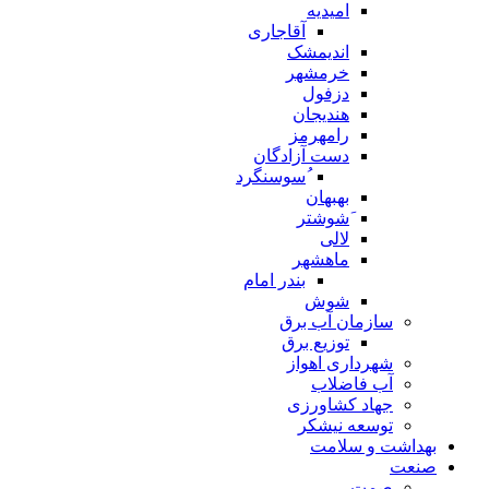
امیدیه
آقاجاری
اندیمشک
خرمشهر
دزفول
هندیجان
رامهرمز
دست آزادگان
ُسوسنگرد
بهبهان
َشوشتر
لالی
ماهشهر
بندر امام
شوش
سازمان آب برق
توزیع برق
شهرداری اهواز
آب فاضلاب
جهاد کشاورزی
توسعه نیشکر
بهداشت و سلامت
صنعت
صمت