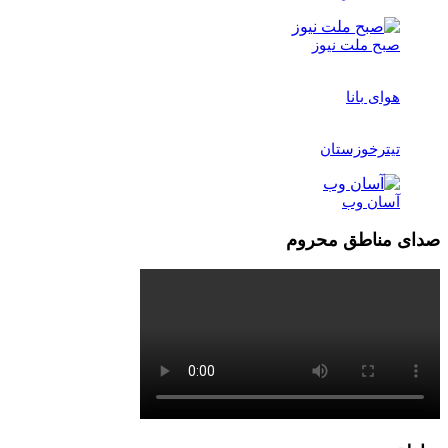
صبح ملت نیوز
هوای بانا
تیترخوزستان
آسان وب
صدای مناطق محروم