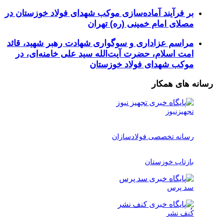
بر فرآیند آماده‌سازی موکب شهدای فولاد خوزستان در
مصلای امام خمینی (ره) تهران
مراسم عزاداری و سوگواری شهادت رهبر شهید، قائد
امت اسلام، حضرت آیت‌الله سید علی خامنه‌ای، در
موکب شهدای فولاد خوزستان
رسانه های همکار
تجهیزنیوز
رسانه تخصصی فولادسازان
بازتاب خوزستان
سد پرس
کُنف نشر