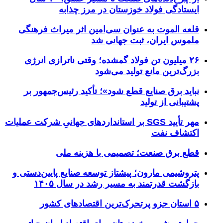
ایستادگی فولاد خوزستان در مرز چذابه
قلعه الموت به عنوان سی‌امین اثر میراث‌ فرهنگی
ملموس ایران، ثبت جهانی شد
۲۶ میلیون تن فولاد گمشده؛ وقتی ناترازی انرژی
بزرگ‌ترین مانع تولید می‌شود
نباید برق صنایع قطع شود»؛ تأکید رئیس‌جمهور بر
پشتیبانی از تولید
مهر تأیید SGS بر استانداردهای جهانیِ شرکت عملیات
اکتشاف نفت
قطع برق صنعت؛ تصمیمی با هزینه ملی
پتروشیمی مارون؛ پیشتاز توسعه صنایع پایین‌دستی و
بازگشت قدرتمند به مسیر رشد در سال ۱۴۰۵
۵ استان جزو پرتحرک‌ترین اقتصاد‌های کشور