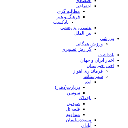
اقتصادی
اجتماعی
مطالبه گری
فرهنگ و هنر
پادکست
علمی و پژوهشی
بین الملل
ورزشی
ورزش همگانی
گزارش تصویری
یادداشت
اخبار ایران و جهان
اخبار خوزستان
فرمانداری اهواز
شهرستانها
ایذه
دزپارت(دهدز)
سوسن
باغملک
صیدون
قلعه تل
میداوود
مسجدسلیمان
آبادان