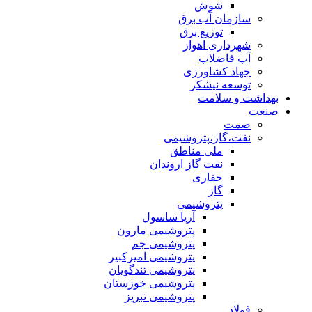
شوش
سازمان آب برق
توزیع برق
شهرداری اهواز
آب فاضلاب
جهاد کشاورزی
توسعه نیشکر
بهداشت و سلامت
صنعت
صمت
نفت،گاز،پتروشیمی
ملی مناطق
نفت گاز اروندان
حفاری
گاز
پتروشیمی
آریا ساسول
پتروشیمی مارون
پتروشیمی جم
پتروشیمی امیرکبیر
پتروشیمی تندگویان
پتروشیمی خوزستان
پتروشیمی تبریز
فولاد