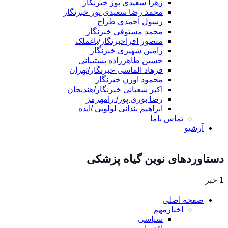
زهرا سعیدی پور خبرنگار
محمد رضا سعیدی پور خبرنگار
رسول احمدی طراح
محمد مستوفی خبرنگار
منصور افراخبرنگار/باغملک
رامین شهپری خبرنگار
حسین طاهرزاده پشتیبانی
فرهاد الماسی خبرنگار/تهران
محمود اوژن خبرنگار
اکبر شعبانی خبرنگار/هندیجان
رضا بوری پور/ رامهرمز
ابراهیم بندانی لولویی /ایذه
تماس باما
آرشیو
دستاوردهای نوین گیاه پزشکی
1 خبر
صفحه اصلی
اخبارمهم
سیاسی