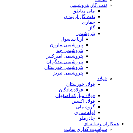
نفت،گاز،پتروشیمی
ملی مناطق
نفت گاز اروندان
حفاری
گاز
پتروشیمی
آریا ساسول
پتروشیمی مارون
پتروشیمی جم
پتروشیمی امیرکبیر
پتروشیمی تندگویان
پتروشیمی خوزستان
پتروشیمی تبریز
فولاد
فولاد خوزستان
فولادشادگان
فولاد مبارکه اصفهان
فولاد اکسین
گروه ملی
لوله سازی
چادرملو
همکاران رسانه ای
سیاسیت گذاری سایت