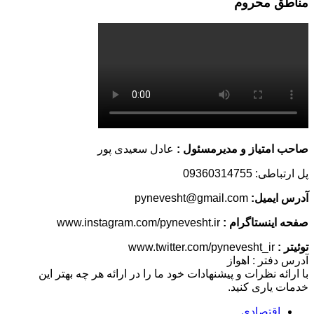
مناطق محروم
صاحب امتیاز و مدیرمسئول :
عادل سعیدی پور
پل ارتباطی: 09360314755
آدرس ایمیل:
pynevesht@gmail.com
صفحه اینستاگرام :
www.instagram.com/pynevesht.ir
توئیتر :
www.twitter.com/pynevesht_ir
آدرس دفتر : اهواز
با ارائه نظرات و پیشنهادات خود ما را در ارائه هر چه بهتر این
خدمات یاری کنید.
اقتصادی