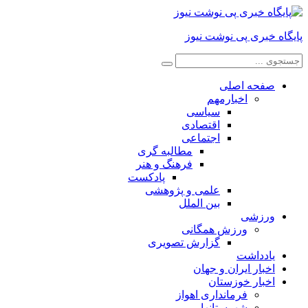
پایگاه خبری پی نوشت نیوز
صفحه اصلی
اخبارمهم
سیاسی
اقتصادی
اجتماعی
مطالبه گری
فرهنگ و هنر
پادکست
علمی و پژوهشی
بین الملل
ورزشی
ورزش همگانی
گزارش تصویری
یادداشت
اخبار ایران و جهان
اخبار خوزستان
فرمانداری اهواز
شهرستانها