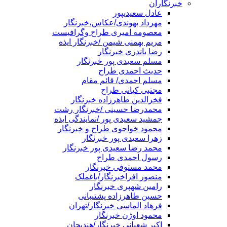
خبرنگاران
عادل سعیدیپور
مهرداد بهوندی/عکاس،خبرنگار
معصومه امیری طراح وگرافیست
مریم بهمنی شیمن /خبرنگار ایذه
رضا باندری خبرنگار
مسلم سعیدی پور خبرنگار
حدیث احمدی طراح
مسلم احمدی/ قائم مقام
مجتبی کیانی طراح
فخرالدین طاهرزاده خبرنگار
محمدرضا حسینی /خبرنگار رشت
جمشید سعیدی پور /نمایندگی ایذه
محمود خواجوی طراح و خبرنگار
زهرا سعیدی پور خبرنگار
محمد رضا سعیدی پور خبرنگار
رسول احمدی طراح
محمد مستوفی خبرنگار
منصور افراخبرنگار/باغملک
رامین شهپری خبرنگار
حسین طاهرزاده پشتیبانی
فرهاد الماسی خبرنگار/تهران
محمود اوژن خبرنگار
اکبر شعبانی خبرنگار/هندیجان