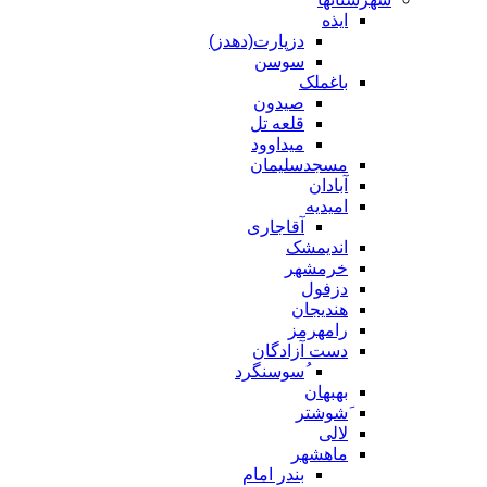
ایذه
دزپارت(دهدز)
سوسن
باغملک
صیدون
قلعه تل
میداوود
مسجدسلیمان
آبادان
امیدیه
آقاجاری
اندیمشک
خرمشهر
دزفول
هندیجان
رامهرمز
دست آزادگان
ُسوسنگرد
بهبهان
َشوشتر
لالی
ماهشهر
بندر امام