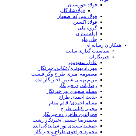
فولاد خوزستان
فولادشادگان
فولاد مبارکه اصفهان
فولاد اکسین
گروه ملی
لوله سازی
چادرملو
همکاران رسانه ای
سیاسیت گذاری سایت
خبرنگاران
عادل سعیدیپور
مهرداد بهوندی/عکاس،خبرنگار
معصومه امیری طراح وگرافیست
مریم بهمنی شیمن /خبرنگار ایذه
رضا باندری خبرنگار
مسلم سعیدی پور خبرنگار
حدیث احمدی طراح
مسلم احمدی/ قائم مقام
مجتبی کیانی طراح
فخرالدین طاهرزاده خبرنگار
محمدرضا حسینی /خبرنگار رشت
جمشید سعیدی پور /نمایندگی ایذه
محمود خواجوی طراح و خبرنگار