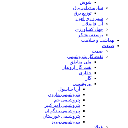
شوش
سازمان آب برق
توزیع برق
شهرداری اهواز
آب فاضلاب
جهاد کشاورزی
توسعه نیشکر
بهداشت و سلامت
صنعت
صمت
نفت،گاز،پتروشیمی
ملی مناطق
نفت گاز اروندان
حفاری
گاز
پتروشیمی
آریا ساسول
پتروشیمی مارون
پتروشیمی جم
پتروشیمی امیرکبیر
پتروشیمی تندگویان
پتروشیمی خوزستان
پتروشیمی تبریز
فولاد