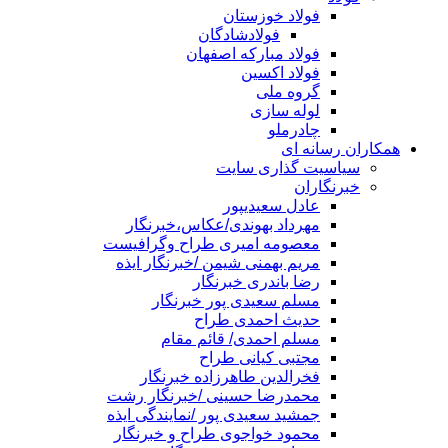
فولاد خوزستان
فولادشادگان
فولاد مبارکه اصفهان
فولاد اکسین
گروه ملی
لوله سازی
چادرملو
همکاران رسانه ای
سیاسیت گذاری سایت
خبرنگاران
عادل سعیدیپور
مهرداد بهوندی/عکاس،خبرنگار
معصومه امیری طراح وگرافیست
مریم بهمنی شیمن /خبرنگار ایذه
رضا باندری خبرنگار
مسلم سعیدی پور خبرنگار
حدیث احمدی طراح
مسلم احمدی/ قائم مقام
مجتبی کیانی طراح
فخرالدین طاهرزاده خبرنگار
محمدرضا حسینی /خبرنگار رشت
جمشید سعیدی پور /نمایندگی ایذه
محمود خواجوی طراح و خبرنگار