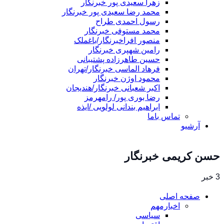
زهرا سعیدی پور خبرنگار
محمد رضا سعیدی پور خبرنگار
رسول احمدی طراح
محمد مستوفی خبرنگار
منصور افراخبرنگار/باغملک
رامین شهپری خبرنگار
حسین طاهرزاده پشتیبانی
فرهاد الماسی خبرنگار/تهران
محمود اوژن خبرنگار
اکبر شعبانی خبرنگار/هندیجان
رضا بوری پور/ رامهرمز
ابراهیم بندانی لولویی /ایذه
تماس باما
آرشیو
حسن کریمی خبرنگار
3 خبر
صفحه اصلی
اخبارمهم
سیاسی