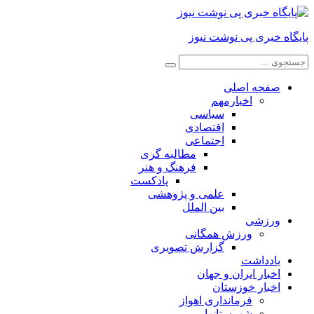
پایگاه خبری پی نوشت نیوز
صفحه اصلی
اخبارمهم
سیاسی
اقتصادی
اجتماعی
مطالبه گری
فرهنگ و هنر
پادکست
علمی و پژوهشی
بین الملل
ورزشی
ورزش همگانی
گزارش تصویری
یادداشت
اخبار ایران و جهان
اخبار خوزستان
فرمانداری اهواز
شهرستانها