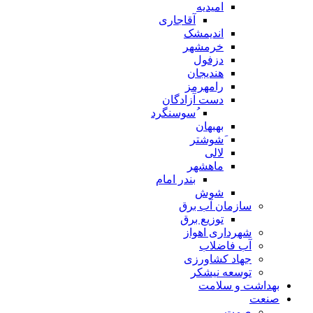
امیدیه
آقاجاری
اندیمشک
خرمشهر
دزفول
هندیجان
رامهرمز
دست آزادگان
ُسوسنگرد
بهبهان
َشوشتر
لالی
ماهشهر
بندر امام
شوش
سازمان آب برق
توزیع برق
شهرداری اهواز
آب فاضلاب
جهاد کشاورزی
توسعه نیشکر
بهداشت و سلامت
صنعت
صمت