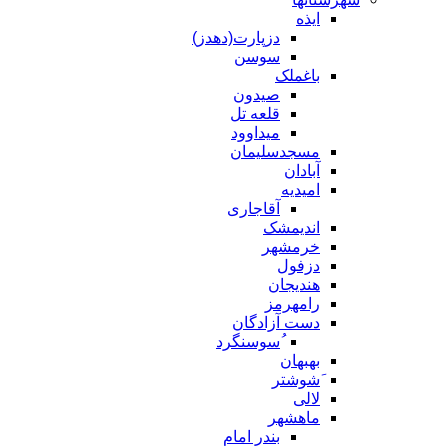
ایذه
دزپارت(دهدز)
سوسن
باغملک
صیدون
قلعه تل
میداوود
مسجدسلیمان
آبادان
امیدیه
آقاجاری
اندیمشک
خرمشهر
دزفول
هندیجان
رامهرمز
دست آزادگان
ُسوسنگرد
بهبهان
َشوشتر
لالی
ماهشهر
بندر امام