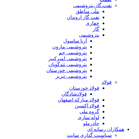
نفت،گاز،پتروشیمی
ملی مناطق
نفت گاز اروندان
حفاری
گاز
پتروشیمی
آریا ساسول
پتروشیمی مارون
پتروشیمی جم
پتروشیمی امیرکبیر
پتروشیمی تندگویان
پتروشیمی خوزستان
پتروشیمی تبریز
فولاد
فولاد خوزستان
فولادشادگان
فولاد مبارکه اصفهان
فولاد اکسین
گروه ملی
لوله سازی
چادرملو
همکاران رسانه ای
سیاسیت گذاری سایت