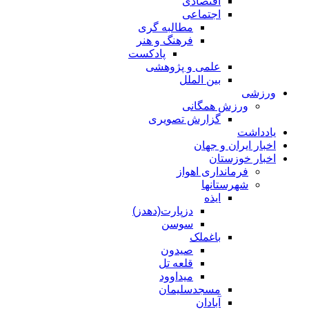
اقتصادی
اجتماعی
مطالبه گری
فرهنگ و هنر
پادکست
علمی و پژوهشی
بین الملل
ورزشی
ورزش همگانی
گزارش تصویری
یادداشت
اخبار ایران و جهان
اخبار خوزستان
فرمانداری اهواز
شهرستانها
ایذه
دزپارت(دهدز)
سوسن
باغملک
صیدون
قلعه تل
میداوود
مسجدسلیمان
آبادان