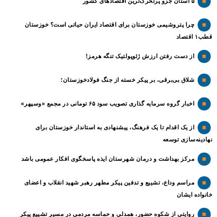
۵ استان جزو پرتحرک‌ترین اقتصاد‌های کشور
چرا پتروشیمی خوزستان برای اقتصاد ایران حیاتی است؟ خوزستان
قطب۱ اقتصاد
از دست رفتن ارزش ژئوپولتیک تنگه هرمز!
شلاق‌ بی‌برقی، بر پیکر خسته‌ از جنگ فولادخوزستان؛
اخبار گروه سرمایه گذاری تصویب سود ۶۵ تومانی در مجمع «وسپهر»
از یک اقدام تا یک فرهنگ، پیشنهادی به استاندار خوزستان برای
نهادینه‌سازی توسعه
مرکز بهداشت و درمان شهرستان ایذه پاسخگوی افکار عمومی باشد
مراسم وداع، تشییع و تدفین پیکر مطهر رهبر شهید انقلاب و اعضای
خانواده ایشان
روایتی از شکوه حضور، همدلی و حماسه مردمی در مسیر تشییع پیکر