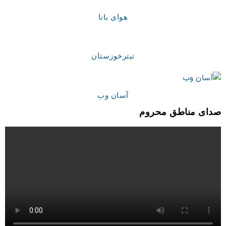
هوای بانا
تیترخوزستان
آسان وب
صدای مناطق محروم