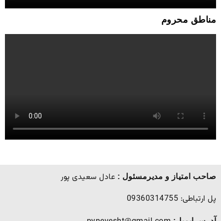
مناطق محروم
عادل سعیدی پور
صاحب امتیاز و مدیرمسئول :
پل ارتباطی: 09360314755
آدرس ایمیل: