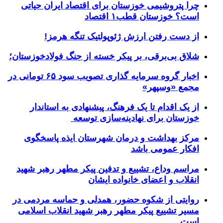
چرا پتروشیمی خوزستان برای اقتصاد ایران حیاتی
است؟ خوزستان قطب۱ اقتصاد
از دست رفتن ارزش ژئوپولتیک تنگه هرمز!
شلاق‌ بی‌برقی، بر پیکر خسته‌ از جنگ فولادخوزستان؛
اخبار گروه سرمایه گذاری تصویب سود ۶۵ تومانی در
مجمع «وسپهر»
از یک اقدام تا یک فرهنگ، پیشنهادی به استاندار
خوزستان برای نهادینه‌سازی توسعه
مرکز بهداشت و درمان شهرستان ایذه پاسخگوی
افکار عمومی باشد
مراسم وداع، تشییع و تدفین پیکر مطهر رهبر شهید
انقلاب و اعضای خانواده ایشان
روایتی از شکوه حضور، همدلی و حماسه مردمی در
مسیر تشییع پیکر مطهر رهبر شهید انقلاب اسلامی
است.