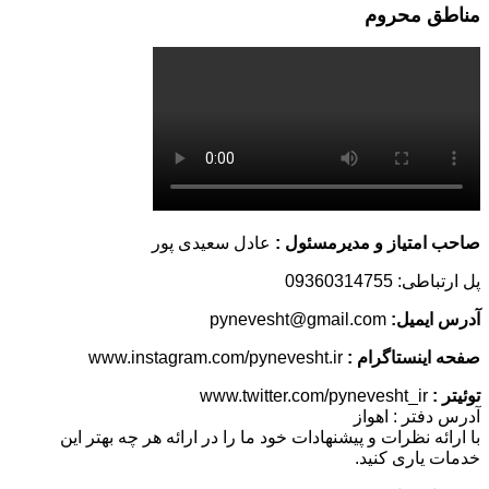
مناطق محروم
صاحب امتیاز و مدیرمسئول :
عادل سعیدی پور
پل ارتباطی: 09360314755
آدرس ایمیل:
pynevesht@gmail.com
صفحه اینستاگرام :
www.instagram.com/pynevesht.ir
توئیتر :
www.twitter.com/pynevesht_ir
آدرس دفتر : اهواز
با ارائه نظرات و پیشنهادات خود ما را در ارائه هر چه بهتر این
خدمات یاری کنید.