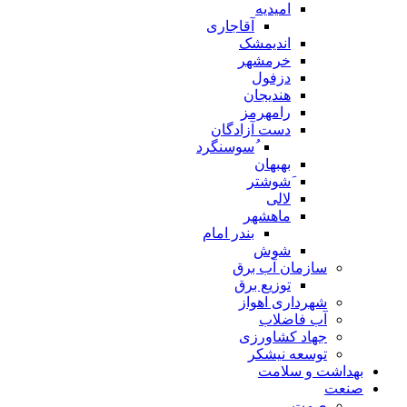
امیدیه
آقاجاری
اندیمشک
خرمشهر
دزفول
هندیجان
رامهرمز
دست آزادگان
ُسوسنگرد
بهبهان
َشوشتر
لالی
ماهشهر
بندر امام
شوش
سازمان آب برق
توزیع برق
شهرداری اهواز
آب فاضلاب
جهاد کشاورزی
توسعه نیشکر
بهداشت و سلامت
صنعت
صمت