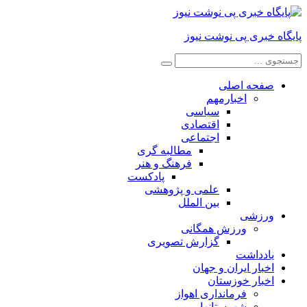
پایگاه خبری پی نوشت نیوز
صفحه اصلی
اخبارمهم
سیاسی
اقتصادی
اجتماعی
مطالبه گری
فرهنگ و هنر
پادکست
علمی و پژوهشی
بین الملل
ورزشی
ورزش همگانی
گزارش تصویری
یادداشت
اخبار ایران و جهان
اخبار خوزستان
فرمانداری اهواز
شهرستانها