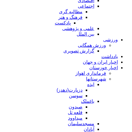
اقتصادی
اجتماعی
مطالبه گری
فرهنگ و هنر
پادکست
علمی و پژوهشی
بین الملل
ورزشی
ورزش همگانی
گزارش تصویری
یادداشت
اخبار ایران و جهان
اخبار خوزستان
فرمانداری اهواز
شهرستانها
ایذه
دزپارت(دهدز)
سوسن
باغملک
صیدون
قلعه تل
میداوود
مسجدسلیمان
آبادان