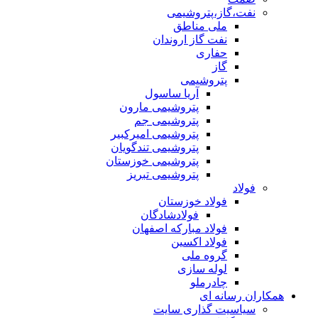
نفت،گاز،پتروشیمی
ملی مناطق
نفت گاز اروندان
حفاری
گاز
پتروشیمی
آریا ساسول
پتروشیمی مارون
پتروشیمی جم
پتروشیمی امیرکبیر
پتروشیمی تندگویان
پتروشیمی خوزستان
پتروشیمی تبریز
فولاد
فولاد خوزستان
فولادشادگان
فولاد مبارکه اصفهان
فولاد اکسین
گروه ملی
لوله سازی
چادرملو
همکاران رسانه ای
سیاسیت گذاری سایت