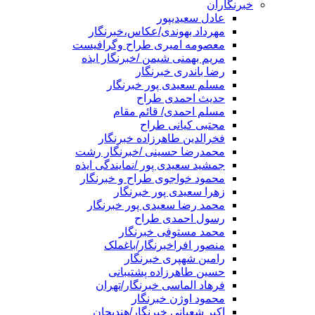
خبرنگاران
عادل سعیدیپور
مهرداد بهوندی/عکاس،خبرنگار
معصومه امیری طراح وگرافیست
مریم بهمنی شیمن /خبرنگار ایذه
رضا باندری خبرنگار
مسلم سعیدی پور خبرنگار
حدیث احمدی طراح
مسلم احمدی/ قائم مقام
مجتبی کیانی طراح
فخرالدین طاهرزاده خبرنگار
محمدرضا حسینی /خبرنگار رشت
جمشید سعیدی پور /نمایندگی ایذه
محمود خواجوی طراح و خبرنگار
زهرا سعیدی پور خبرنگار
محمد رضا سعیدی پور خبرنگار
رسول احمدی طراح
محمد مستوفی خبرنگار
منصور افراخبرنگار/باغملک
رامین شهپری خبرنگار
حسین طاهرزاده پشتیبانی
فرهاد الماسی خبرنگار/تهران
محمود اوژن خبرنگار
اکبر شعبانی خبرنگار/هندیجان