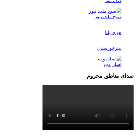
کُنف نشر
صبح ملت نیوز
هوای بانا
تیترخوزستان
آسان وب
صدای مناطق محروم