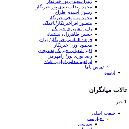
زهرا سعیدی پور خبرنگار
محمد رضا سعیدی پور خبرنگار
رسول احمدی طراح
محمد مستوفی خبرنگار
منصور افراخبرنگار/باغملک
رامین شهپری خبرنگار
حسین طاهرزاده پشتیبانی
فرهاد الماسی خبرنگار/تهران
محمود اوژن خبرنگار
اکبر شعبانی خبرنگار/هندیجان
رضا بوری پور/ رامهرمز
ابراهیم بندانی لولویی /ایذه
تماس باما
آرشیو
تالاب میانگران
1 خبر
صفحه اصلی
اخبارمهم
سیاسی