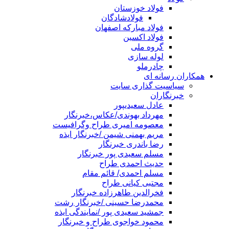
فولاد خوزستان
فولادشادگان
فولاد مبارکه اصفهان
فولاد اکسین
گروه ملی
لوله سازی
چادرملو
همکاران رسانه ای
سیاسیت گذاری سایت
خبرنگاران
عادل سعیدیپور
مهرداد بهوندی/عکاس،خبرنگار
معصومه امیری طراح وگرافیست
مریم بهمنی شیمن /خبرنگار ایذه
رضا باندری خبرنگار
مسلم سعیدی پور خبرنگار
حدیث احمدی طراح
مسلم احمدی/ قائم مقام
مجتبی کیانی طراح
فخرالدین طاهرزاده خبرنگار
محمدرضا حسینی /خبرنگار رشت
جمشید سعیدی پور /نمایندگی ایذه
محمود خواجوی طراح و خبرنگار