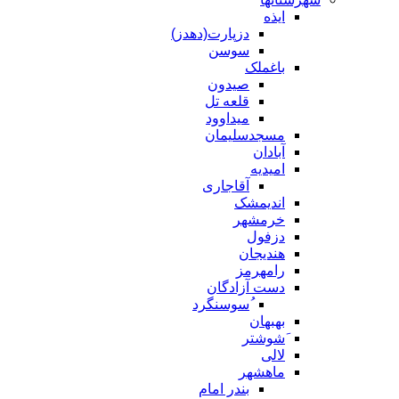
ایذه
دزپارت(دهدز)
سوسن
باغملک
صیدون
قلعه تل
میداوود
مسجدسلیمان
آبادان
امیدیه
آقاجاری
اندیمشک
خرمشهر
دزفول
هندیجان
رامهرمز
دست آزادگان
ُسوسنگرد
بهبهان
َشوشتر
لالی
ماهشهر
بندر امام