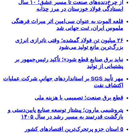
از چرخ‌دنده‌های صنعت تا مسیر عشق؛ ۱۰ سال
ایستادگی فولاد خوزستان در مرز چذابه
قلعه الموت به عنوان سی‌امین اثر میراث‌ فرهنگی
ملموس ایران، ثبت جهانی شد
۲۶ میلیون تن فولاد گمشده؛ وقتی ناترازی انرژی
بزرگ‌ترین مانع تولید می‌شود
نباید برق صنایع قطع شود»؛ تأکید رئیس‌جمهور بر
پشتیبانی از تولید
مهر تأیید SGS بر استانداردهای جهانیِ شرکت عملیات
اکتشاف نفت
قطع برق صنعت؛ تصمیمی با هزینه ملی
پتروشیمی مارون؛ پیشتاز توسعه صنایع پایین‌دستی و
بازگشت قدرتمند به مسیر رشد در سال ۱۴۰۵
۵ استان جزو پرتحرک‌ترین اقتصاد‌های کشور