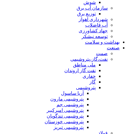
شوش
سازمان آب برق
توزیع برق
شهرداری اهواز
آب فاضلاب
جهاد کشاورزی
توسعه نیشکر
بهداشت و سلامت
صنعت
صمت
نفت،گاز،پتروشیمی
ملی مناطق
نفت گاز اروندان
حفاری
گاز
پتروشیمی
آریا ساسول
پتروشیمی مارون
پتروشیمی جم
پتروشیمی امیرکبیر
پتروشیمی تندگویان
پتروشیمی خوزستان
پتروشیمی تبریز
فولاد