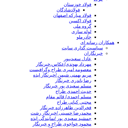
فولاد خوزستان
فولادشادگان
فولاد مبارکه اصفهان
فولاد اکسین
گروه ملی
لوله سازی
چادرملو
همکاران رسانه ای
سیاسیت گذاری سایت
خبرنگاران
عادل سعیدیپور
مهرداد بهوندی/عکاس،خبرنگار
معصومه امیری طراح وگرافیست
مریم بهمنی شیمن /خبرنگار ایذه
رضا باندری خبرنگار
مسلم سعیدی پور خبرنگار
حدیث احمدی طراح
مسلم احمدی/ قائم مقام
مجتبی کیانی طراح
فخرالدین طاهرزاده خبرنگار
محمدرضا حسینی /خبرنگار رشت
جمشید سعیدی پور /نمایندگی ایذه
محمود خواجوی طراح و خبرنگار