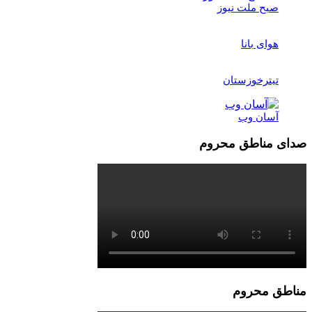
صبح ملت نیوز
هوای بانا
تیترخوزستان
آسان وب
صدای مناطق محروم
مناطق محروم