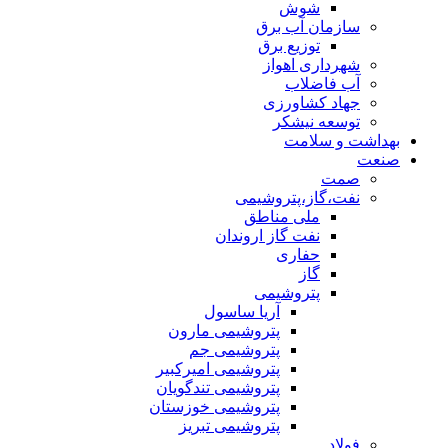
شوش
سازمان آب برق
توزیع برق
شهرداری اهواز
آب فاضلاب
جهاد کشاورزی
توسعه نیشکر
بهداشت و سلامت
صنعت
صمت
نفت،گاز،پتروشیمی
ملی مناطق
نفت گاز اروندان
حفاری
گاز
پتروشیمی
آریا ساسول
پتروشیمی مارون
پتروشیمی جم
پتروشیمی امیرکبیر
پتروشیمی تندگویان
پتروشیمی خوزستان
پتروشیمی تبریز
فولاد