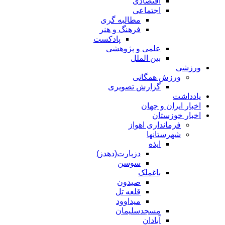
اقتصادی
اجتماعی
مطالبه گری
فرهنگ و هنر
پادکست
علمی و پژوهشی
بین الملل
ورزشی
ورزش همگانی
گزارش تصویری
یادداشت
اخبار ایران و جهان
اخبار خوزستان
فرمانداری اهواز
شهرستانها
ایذه
دزپارت(دهدز)
سوسن
باغملک
صیدون
قلعه تل
میداوود
مسجدسلیمان
آبادان