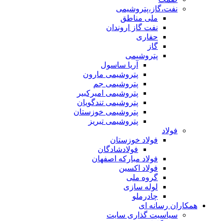
نفت،گاز،پتروشیمی
ملی مناطق
نفت گاز اروندان
حفاری
گاز
پتروشیمی
آریا ساسول
پتروشیمی مارون
پتروشیمی جم
پتروشیمی امیرکبیر
پتروشیمی تندگویان
پتروشیمی خوزستان
پتروشیمی تبریز
فولاد
فولاد خوزستان
فولادشادگان
فولاد مبارکه اصفهان
فولاد اکسین
گروه ملی
لوله سازی
چادرملو
همکاران رسانه ای
سیاسیت گذاری سایت