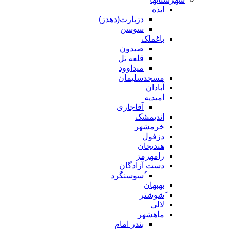
ایذه
دزپارت(دهدز)
سوسن
باغملک
صیدون
قلعه تل
میداوود
مسجدسلیمان
آبادان
امیدیه
آقاجاری
اندیمشک
خرمشهر
دزفول
هندیجان
رامهرمز
دست آزادگان
ُسوسنگرد
بهبهان
َشوشتر
لالی
ماهشهر
بندر امام