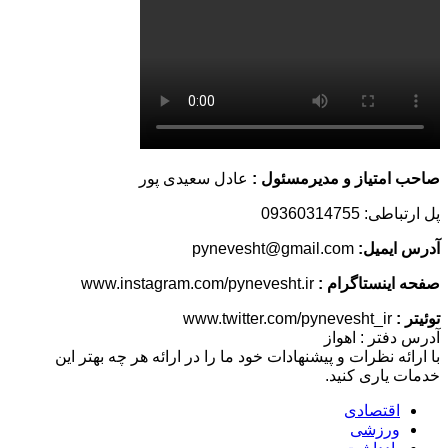
صاحب امتیاز و مدیرمسئول :
عادل سعیدی پور
پل ارتباطی: 09360314755
آدرس ایمیل:
pynevesht@gmail.com
صفحه اینستاگرام :
www.instagram.com/pynevesht.ir
توئیتر :
www.twitter.com/pynevesht_ir
آدرس دفتر : اهواز
با ارائه نظرات و پیشنهادات خود ما را در ارائه هر چه بهتر این
خدمات یاری کنید.
اقتصادی
ورزشی