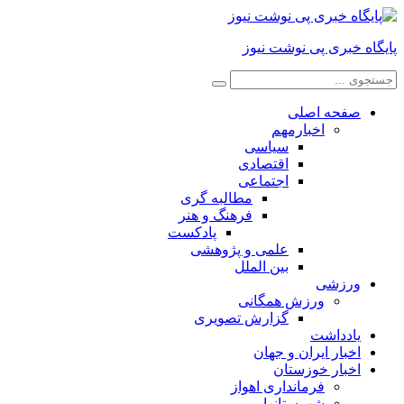
پایگاه خبری پی نوشت نیوز
صفحه اصلی
اخبارمهم
سیاسی
اقتصادی
اجتماعی
مطالبه گری
فرهنگ و هنر
پادکست
علمی و پژوهشی
بین الملل
ورزشی
ورزش همگانی
گزارش تصویری
یادداشت
اخبار ایران و جهان
اخبار خوزستان
فرمانداری اهواز
شهرستانها