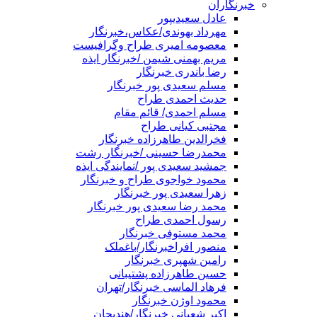
خبرنگاران
عادل سعیدیپور
مهرداد بهوندی/عکاس،خبرنگار
معصومه امیری طراح وگرافیست
مریم بهمنی شیمن /خبرنگار ایذه
رضا باندری خبرنگار
مسلم سعیدی پور خبرنگار
حدیث احمدی طراح
مسلم احمدی/ قائم مقام
مجتبی کیانی طراح
فخرالدین طاهرزاده خبرنگار
محمدرضا حسینی /خبرنگار رشت
جمشید سعیدی پور /نمایندگی ایذه
محمود خواجوی طراح و خبرنگار
زهرا سعیدی پور خبرنگار
محمد رضا سعیدی پور خبرنگار
رسول احمدی طراح
محمد مستوفی خبرنگار
منصور افراخبرنگار/باغملک
رامین شهپری خبرنگار
حسین طاهرزاده پشتیبانی
فرهاد الماسی خبرنگار/تهران
محمود اوژن خبرنگار
اکبر شعبانی خبرنگار/هندیجان