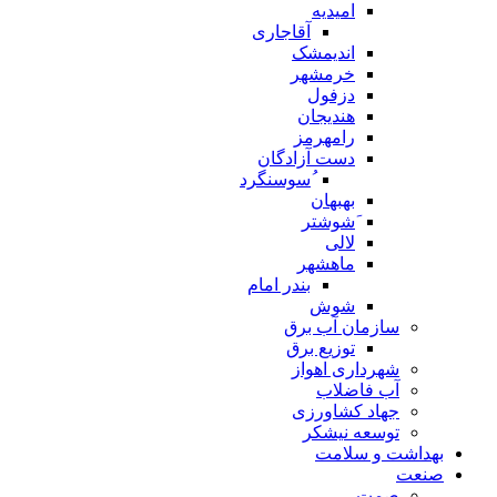
امیدیه
آقاجاری
اندیمشک
خرمشهر
دزفول
هندیجان
رامهرمز
دست آزادگان
ُسوسنگرد
بهبهان
َشوشتر
لالی
ماهشهر
بندر امام
شوش
سازمان آب برق
توزیع برق
شهرداری اهواز
آب فاضلاب
جهاد کشاورزی
توسعه نیشکر
بهداشت و سلامت
صنعت
صمت