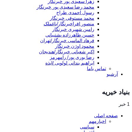
زهرا سعیدی پور خبرنگار
محمد رضا سعیدی پور خبرنگار
رسول احمدی طراح
محمد مستوفی خبرنگار
منصور افراخبرنگار/باغملک
رامین شهپری خبرنگار
حسین طاهرزاده پشتیبانی
فرهاد الماسی خبرنگار/تهران
محمود اوژن خبرنگار
اکبر شعبانی خبرنگار/هندیجان
رضا بوری پور/ رامهرمز
ابراهیم بندانی لولویی /ایذه
تماس باما
آرشیو
بنیاد خیریه
1 خبر
صفحه اصلی
اخبارمهم
سیاسی