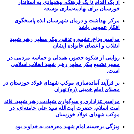
از یک اقدام تا یک فرهنگ، پیشنهادی به استاندار
خوزستان برای نهادینه‌سازی توسعه
مرکز بهداشت و درمان شهرستان ایذه پاسخگوی
افکار عمومی باشد
مراسم وداع، تشییع و تدفین پیکر مطهر رهبر شهید
انقلاب و اعضای خانواده ایشان
روایتی از شکوه حضور، همدلی و حماسه مردمی در
مسیر تشییع پیکر مطهر رهبر شهید انقلاب اسلامی
است.
بر فرآیند آماده‌سازی موکب شهدای فولاد خوزستان در
مصلای امام خمینی (ره) تهران
مراسم عزاداری و سوگواری شهادت رهبر شهید، قائد
امت اسلام، حضرت آیت‌الله سید علی خامنه‌ای، در
موکب شهدای فولاد خوزستان
ویژگی برجسته امام شهید معرفت به خداوند بود