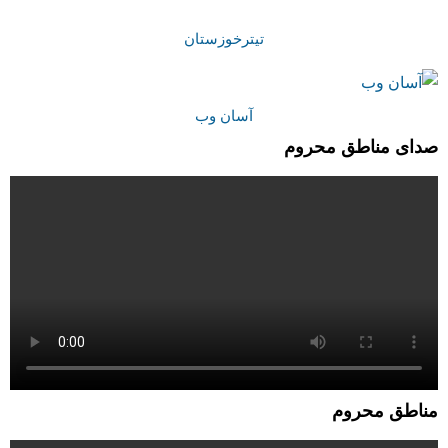
تیترخوزستان
آسان وب
صدای مناطق محروم
مناطق محروم