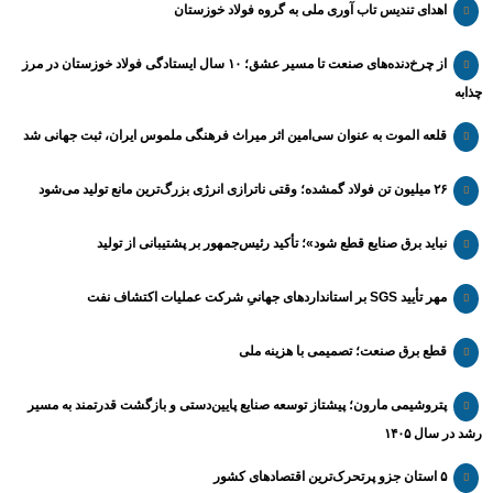
اهدای تندیس تاب آوری ملی به گروه فولاد خوزستان
از چرخ‌دنده‌های صنعت تا مسیر عشق؛ ۱۰ سال ایستادگی فولاد خوزستان در مرز
چذابه
قلعه الموت به عنوان سی‌امین اثر میراث‌ فرهنگی ملموس ایران، ثبت جهانی شد
۲۶ میلیون تن فولاد گمشده؛ وقتی ناترازی انرژی بزرگ‌ترین مانع تولید می‌شود
نباید برق صنایع قطع شود»؛ تأکید رئیس‌جمهور بر پشتیبانی از تولید
مهر تأیید SGS بر استانداردهای جهانیِ شرکت عملیات اکتشاف نفت
قطع برق صنعت؛ تصمیمی با هزینه ملی
پتروشیمی مارون؛ پیشتاز توسعه صنایع پایین‌دستی و بازگشت قدرتمند به مسیر
رشد در سال ۱۴۰۵
۵ استان جزو پرتحرک‌ترین اقتصاد‌های کشور