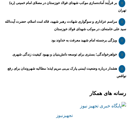
بر فرآیند آماده‌سازی موکب شهدای فولاد خوزستان در مصلای امام خمینی (ره)
تهران
مراسم عزاداری و سوگواری شهادت رهبر شهید، قائد امت اسلام، حضرت آیت‌الله
سید علی خامنه‌ای، در موکب شهدای فولاد خوزستان
ویژگی برجسته امام شهید معرفت به خداوند بود
خواهرخواندگی؛ بستری برای توسعه دانش‌بنیان و بهبود کیفیت زندگی شهری
هشدار درباره وضعیت ایمنی پارک بی‌بی مریم ایذه؛ مطالبه شهروندان برای رفع
نواقص
رسانه های همکار
تجهیزنیوز