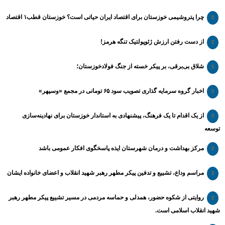
چرا پتروشیمی خوزستان برای اقتصاد ایران حیاتی است؟ خوزستان قطب۱ اقتصاد
از دست رفتن ارزش ژئوپولتیک تنگه هرمز!
شلاق‌ بی‌برقی، بر پیکر خسته‌ از جنگ فولادخوزستان؛
اخبار گروه سرمایه گذاری تصویب سود ۶۵ تومانی در مجمع «وسپهر»
از یک اقدام تا یک فرهنگ، پیشنهادی به استاندار خوزستان برای نهادینه‌سازی
توسعه
مرکز بهداشت و درمان شهرستان ایذه پاسخگوی افکار عمومی باشد
مراسم وداع، تشییع و تدفین پیکر مطهر رهبر شهید انقلاب و اعضای خانواده ایشان
روایتی از شکوه حضور، همدلی و حماسه مردمی در مسیر تشییع پیکر مطهر رهبر
شهید انقلاب اسلامی است.