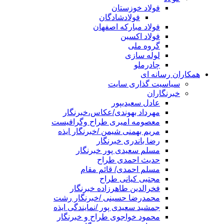
فولاد خوزستان
فولادشادگان
فولاد مبارکه اصفهان
فولاد اکسین
گروه ملی
لوله سازی
چادرملو
همکاران رسانه ای
سیاسیت گذاری سایت
خبرنگاران
عادل سعیدیپور
مهرداد بهوندی/عکاس،خبرنگار
معصومه امیری طراح وگرافیست
مریم بهمنی شیمن /خبرنگار ایذه
رضا باندری خبرنگار
مسلم سعیدی پور خبرنگار
حدیث احمدی طراح
مسلم احمدی/ قائم مقام
مجتبی کیانی طراح
فخرالدین طاهرزاده خبرنگار
محمدرضا حسینی /خبرنگار رشت
جمشید سعیدی پور /نمایندگی ایذه
محمود خواجوی طراح و خبرنگار