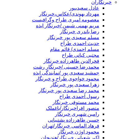
خبرنگاران
عادل سعیدیپور
مهرداد بهوندی/عکاس،خبرنگار
معصومه امیری طراح وگرافیست
مریم بهمنی شیمن /خبرنگار ایذه
رضا باندری خبرنگار
مسلم سعیدی پور خبرنگار
حدیث احمدی طراح
مسلم احمدی/ قائم مقام
مجتبی کیانی طراح
فخرالدین طاهرزاده خبرنگار
محمدرضا حسینی /خبرنگار رشت
جمشید سعیدی پور /نمایندگی ایذه
محمود خواجوی طراح و خبرنگار
زهرا سعیدی پور خبرنگار
محمد رضا سعیدی پور خبرنگار
رسول احمدی طراح
محمد مستوفی خبرنگار
منصور افراخبرنگار/باغملک
رامین شهپری خبرنگار
حسین طاهرزاده پشتیبانی
فرهاد الماسی خبرنگار/تهران
محمود اوژن خبرنگار
اکبر شعبانی خبرنگار/هندیجان