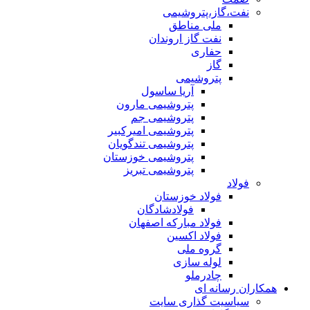
نفت،گاز،پتروشیمی
ملی مناطق
نفت گاز اروندان
حفاری
گاز
پتروشیمی
آریا ساسول
پتروشیمی مارون
پتروشیمی جم
پتروشیمی امیرکبیر
پتروشیمی تندگویان
پتروشیمی خوزستان
پتروشیمی تبریز
فولاد
فولاد خوزستان
فولادشادگان
فولاد مبارکه اصفهان
فولاد اکسین
گروه ملی
لوله سازی
چادرملو
همکاران رسانه ای
سیاسیت گذاری سایت