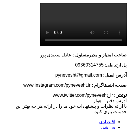
صاحب امتیاز و مدیرمسئول :
عادل سعیدی پور
پل ارتباطی: 09360314755
آدرس ایمیل:
pynevesht@gmail.com
صفحه اینستاگرام :
www.instagram.com/pynevesht.ir
توئیتر :
www.twitter.com/pynevesht_ir
آدرس دفتر : اهواز
با ارائه نظرات و پیشنهادات خود ما را در ارائه هر چه بهتر این
خدمات یاری کنید.
اقتصادی
ورزشی