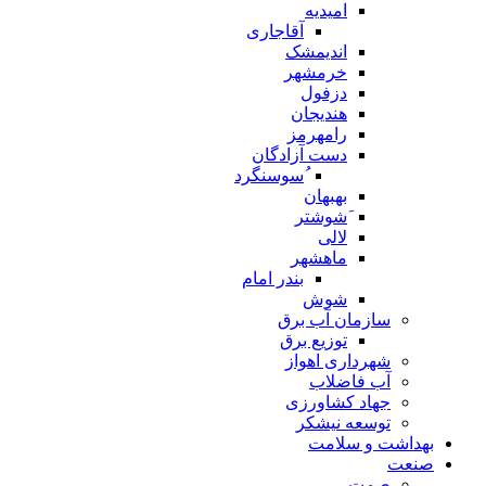
امیدیه
آقاجاری
اندیمشک
خرمشهر
دزفول
هندیجان
رامهرمز
دست آزادگان
ُسوسنگرد
بهبهان
َشوشتر
لالی
ماهشهر
بندر امام
شوش
سازمان آب برق
توزیع برق
شهرداری اهواز
آب فاضلاب
جهاد کشاورزی
توسعه نیشکر
بهداشت و سلامت
صنعت
صمت