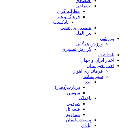
اقتصادی
اجتماعی
مطالبه گری
فرهنگ و هنر
پادکست
علمی و پژوهشی
بین الملل
ورزشی
ورزش همگانی
گزارش تصویری
یادداشت
اخبار ایران و جهان
اخبار خوزستان
فرمانداری اهواز
شهرستانها
ایذه
دزپارت(دهدز)
سوسن
باغملک
صیدون
قلعه تل
میداوود
مسجدسلیمان
آبادان