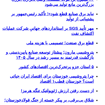
بزرگ‌ترین مانع تولید می‌شود
نباید برق صنایع قطع شود»؛ تأکید رئیس‌جمهور بر
پشتیبانی از تولید
مهر تأیید SGS بر استانداردهای جهانیِ شرکت عملیات
اکتشاف نفت
قطع برق صنعت؛ تصمیمی با هزینه ملی
پتروشیمی مارون؛ پیشتاز توسعه صنایع پایین‌دستی و
بازگشت قدرتمند به مسیر رشد در سال ۱۴۰۵
۵ استان جزو پرتحرک‌ترین اقتصاد‌های کشور
چرا پتروشیمی خوزستان برای اقتصاد ایران حیاتی
است؟ خوزستان قطب۱ اقتصاد
از دست رفتن ارزش ژئوپولتیک تنگه هرمز!
شلاق‌ بی‌برقی، بر پیکر خسته‌ از جنگ فولادخوزستان؛