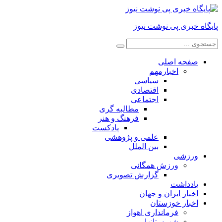
پایگاه خبری پی نوشت نیوز
صفحه اصلی
اخبارمهم
سیاسی
اقتصادی
اجتماعی
مطالبه گری
فرهنگ و هنر
پادکست
علمی و پژوهشی
بین الملل
ورزشی
ورزش همگانی
گزارش تصویری
یادداشت
اخبار ایران و جهان
اخبار خوزستان
فرمانداری اهواز
شهرستانها