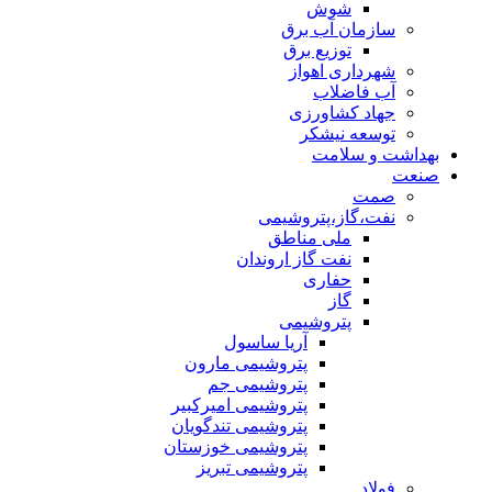
شوش
سازمان آب برق
توزیع برق
شهرداری اهواز
آب فاضلاب
جهاد کشاورزی
توسعه نیشکر
بهداشت و سلامت
صنعت
صمت
نفت،گاز،پتروشیمی
ملی مناطق
نفت گاز اروندان
حفاری
گاز
پتروشیمی
آریا ساسول
پتروشیمی مارون
پتروشیمی جم
پتروشیمی امیرکبیر
پتروشیمی تندگویان
پتروشیمی خوزستان
پتروشیمی تبریز
فولاد