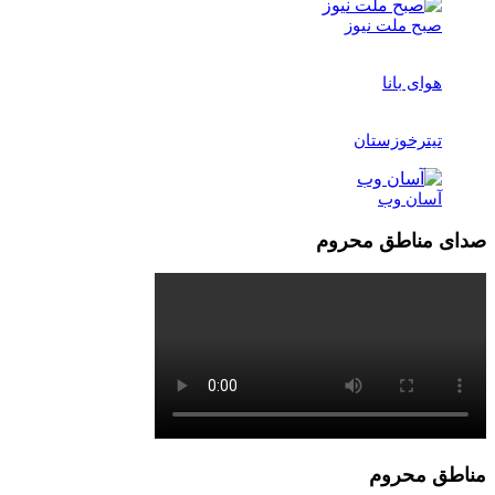
صبح ملت نیوز
هوای بانا
تیترخوزستان
آسان وب
صدای مناطق محروم
مناطق محروم