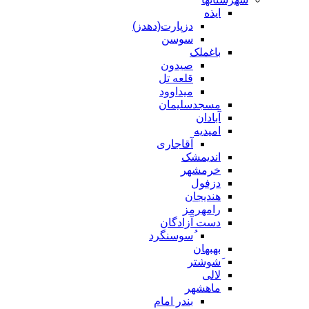
ایذه
دزپارت(دهدز)
سوسن
باغملک
صیدون
قلعه تل
میداوود
مسجدسلیمان
آبادان
امیدیه
آقاجاری
اندیمشک
خرمشهر
دزفول
هندیجان
رامهرمز
دست آزادگان
ُسوسنگرد
بهبهان
َشوشتر
لالی
ماهشهر
بندر امام