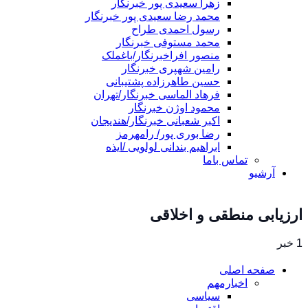
زهرا سعیدی پور خبرنگار
محمد رضا سعیدی پور خبرنگار
رسول احمدی طراح
محمد مستوفی خبرنگار
منصور افراخبرنگار/باغملک
رامین شهپری خبرنگار
حسین طاهرزاده پشتیبانی
فرهاد الماسی خبرنگار/تهران
محمود اوژن خبرنگار
اکبر شعبانی خبرنگار/هندیجان
رضا بوری پور/ رامهرمز
ابراهیم بندانی لولویی /ایذه
تماس باما
آرشیو
ارزیابی منطقی و اخلاقی
1 خبر
صفحه اصلی
اخبارمهم
سیاسی