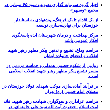
اخبار گروه سرمایه گذاری تصویب سود ۶۵ تومانی در
مجمع «وسپهر»
از یک اقدام تا یک فرهنگ، پیشنهادی به استاندار
خوزستان برای نهادینه‌سازی توسعه
مرکز بهداشت و درمان شهرستان ایذه پاسخگوی
افکار عمومی باشد
مراسم وداع، تشییع و تدفین پیکر مطهر رهبر شهید
انقلاب و اعضای خانواده ایشان
روایتی از شکوه حضور، همدلی و حماسه مردمی در
مسیر تشییع پیکر مطهر رهبر شهید انقلاب اسلامی
است.
بر فرآیند آماده‌سازی موکب شهدای فولاد خوزستان در
مصلای امام خمینی (ره) تهران
مراسم عزاداری و سوگواری شهادت رهبر شهید، قائد
امت اسلام، حضرت آیت‌الله سید علی خامنه‌ای، در