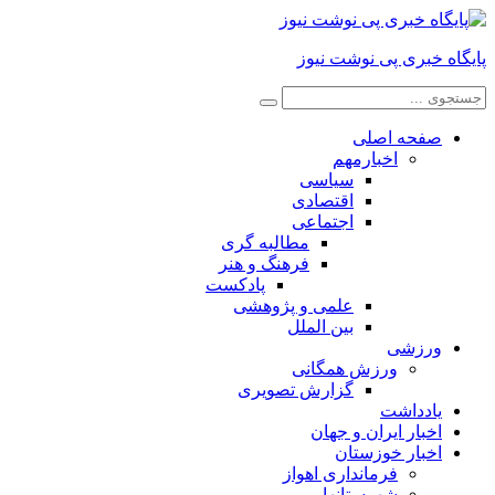
پایگاه خبری پی نوشت نیوز
صفحه اصلی
اخبارمهم
سیاسی
اقتصادی
اجتماعی
مطالبه گری
فرهنگ و هنر
پادکست
علمی و پژوهشی
بین الملل
ورزشی
ورزش همگانی
گزارش تصویری
یادداشت
اخبار ایران و جهان
اخبار خوزستان
فرمانداری اهواز
شهرستانها