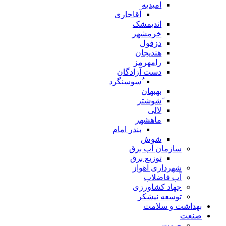
امیدیه
آقاجاری
اندیمشک
خرمشهر
دزفول
هندیجان
رامهرمز
دست آزادگان
ُسوسنگرد
بهبهان
َشوشتر
لالی
ماهشهر
بندر امام
شوش
سازمان آب برق
توزیع برق
شهرداری اهواز
آب فاضلاب
جهاد کشاورزی
توسعه نیشکر
بهداشت و سلامت
صنعت
صمت