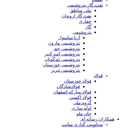
نفت،گاز،پتروشیمی
ملی مناطق
نفت گاز اروندان
حفاری
گاز
پتروشیمی
آریا ساسول
پتروشیمی مارون
پتروشیمی جم
پتروشیمی امیرکبیر
پتروشیمی تندگویان
پتروشیمی خوزستان
پتروشیمی تبریز
فولاد
فولاد خوزستان
فولادشادگان
فولاد مبارکه اصفهان
فولاد اکسین
گروه ملی
لوله سازی
چادرملو
همکاران رسانه ای
سیاسیت گذاری سایت