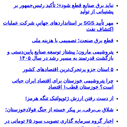
نباید برق صنایع قطع شود»؛ تأکید رئیس‌جمهور بر
پشتیبانی از تولید
مهر تأیید SGS بر استانداردهای جهانیِ شرکت عملیات
اکتشاف نفت
قطع برق صنعت؛ تصمیمی با هزینه ملی
پتروشیمی مارون؛ پیشتاز توسعه صنایع پایین‌دستی و
بازگشت قدرتمند به مسیر رشد در سال ۱۴۰۵
۵ استان جزو پرتحرک‌ترین اقتصاد‌های کشور
چرا پتروشیمی خوزستان برای اقتصاد ایران حیاتی
است؟ خوزستان قطب۱ اقتصاد
از دست رفتن ارزش ژئوپولتیک تنگه هرمز!
شلاق‌ بی‌برقی، بر پیکر خسته‌ از جنگ فولادخوزستان؛
اخبار گروه سرمایه گذاری تصویب سود ۶۵ تومانی در