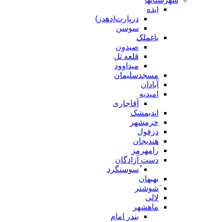
ایذه
دزپارت(دهدز)
سوسن
باغملک
صیدون
قلعه تل
میداوود
مسجدسلیمان
آبادان
امیدیه
آقاجاری
اندیمشک
خرمشهر
دزفول
هندیجان
رامهرمز
دست آزادگان
ُسوسنگرد
بهبهان
َشوشتر
لالی
ماهشهر
بندر امام