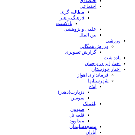
اقتصادی
اجتماعی
مطالبه گری
فرهنگ و هنر
پادکست
علمی و پژوهشی
بین الملل
ورزشی
ورزش همگانی
گزارش تصویری
یادداشت
اخبار ایران و جهان
اخبار خوزستان
فرمانداری اهواز
شهرستانها
ایذه
دزپارت(دهدز)
سوسن
باغملک
صیدون
قلعه تل
میداوود
مسجدسلیمان
آبادان