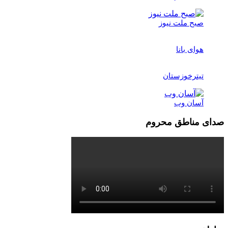
صبح ملت نیوز
هوای بانا
تیترخوزستان
آسان وب
صدای مناطق محروم