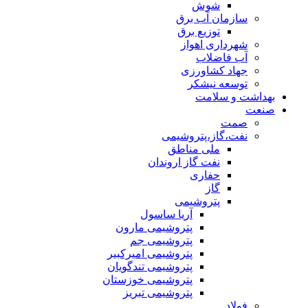
شوش
سازمان آب برق
توزیع برق
شهرداری اهواز
آب فاضلاب
جهاد کشاورزی
توسعه نیشکر
بهداشت و سلامت
صنعت
صمت
نفت،گاز،پتروشیمی
ملی مناطق
نفت گاز اروندان
حفاری
گاز
پتروشیمی
آریا ساسول
پتروشیمی مارون
پتروشیمی جم
پتروشیمی امیرکبیر
پتروشیمی تندگویان
پتروشیمی خوزستان
پتروشیمی تبریز
فولاد