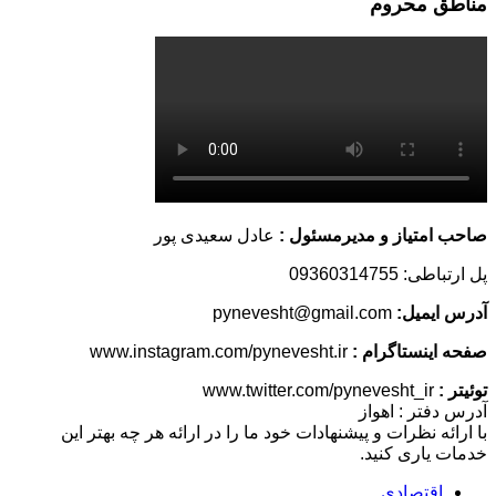
مناطق محروم
صاحب امتیاز و مدیرمسئول :
عادل سعیدی پور
پل ارتباطی: 09360314755
آدرس ایمیل:
pynevesht@gmail.com
صفحه اینستاگرام :
www.instagram.com/pynevesht.ir
توئیتر :
www.twitter.com/pynevesht_ir
آدرس دفتر : اهواز
با ارائه نظرات و پیشنهادات خود ما را در ارائه هر چه بهتر این
خدمات یاری کنید.
اقتصادی