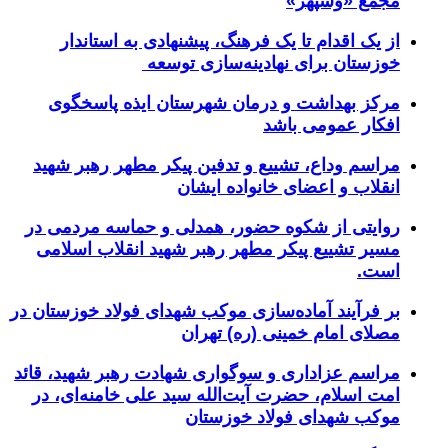
مجمع «وسپهر»
از یک اقدام تا یک فرهنگ، پیشنهادی به استاندار
خوزستان برای نهادینه‌سازی توسعه
مرکز بهداشت و درمان شهرستان ایذه پاسخگوی
افکار عمومی باشد
مراسم وداع، تشییع و تدفین پیکر مطهر رهبر شهید
انقلاب و اعضای خانواده ایشان
روایتی از شکوه حضور، همدلی و حماسه مردمی در
مسیر تشییع پیکر مطهر رهبر شهید انقلاب اسلامی
است.
بر فرآیند آماده‌سازی موکب شهدای فولاد خوزستان در
مصلای امام خمینی (ره) تهران
مراسم عزاداری و سوگواری شهادت رهبر شهید، قائد
امت اسلام، حضرت آیت‌الله سید علی خامنه‌ای، در
موکب شهدای فولاد خوزستان