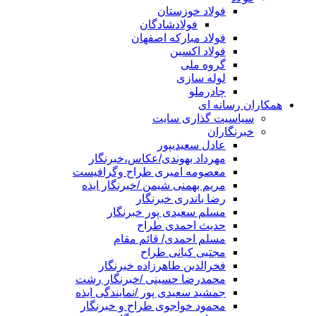
فولاد خوزستان
فولادشادگان
فولاد مبارکه اصفهان
فولاد اکسین
گروه ملی
لوله سازی
چادرملو
همکاران رسانه ای
سیاسیت گذاری سایت
خبرنگاران
عادل سعیدیپور
مهرداد بهوندی/عکاس،خبرنگار
معصومه امیری طراح وگرافیست
مریم بهمنی شیمن /خبرنگار ایذه
رضا باندری خبرنگار
مسلم سعیدی پور خبرنگار
حدیث احمدی طراح
مسلم احمدی/ قائم مقام
مجتبی کیانی طراح
فخرالدین طاهرزاده خبرنگار
محمدرضا حسینی /خبرنگار رشت
جمشید سعیدی پور /نمایندگی ایذه
محمود خواجوی طراح و خبرنگار