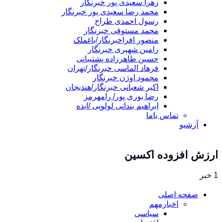
زهرا سعیدی پور خبرنگار
محمد رضا سعیدی پور خبرنگار
رسول احمدی طراح
محمد مستوفی خبرنگار
منصور افراخبرنگار/باغملک
رامین شهپری خبرنگار
حسین طاهرزاده پشتیبانی
فرهاد الماسی خبرنگار/تهران
محمود اوژن خبرنگار
اکبر شعبانی خبرنگار/هندیجان
رضا بوری پور/ رامهرمز
ابراهیم بندانی لولویی /ایذه
تماس باما
آرشیو
ارزش افزوده اکسین
1 خبر
صفحه اصلی
اخبارمهم
سیاسی