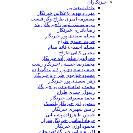
خبرنگاران
عادل سعیدیپور
مهرداد بهوندی/عکاس،خبرنگار
معصومه امیری طراح وگرافیست
مریم بهمنی شیمن /خبرنگار ایذه
رضا باندری خبرنگار
مسلم سعیدی پور خبرنگار
حدیث احمدی طراح
مسلم احمدی/ قائم مقام
مجتبی کیانی طراح
فخرالدین طاهرزاده خبرنگار
محمدرضا حسینی /خبرنگار رشت
جمشید سعیدی پور /نمایندگی ایذه
محمود خواجوی طراح و خبرنگار
زهرا سعیدی پور خبرنگار
محمد رضا سعیدی پور خبرنگار
رسول احمدی طراح
محمد مستوفی خبرنگار
منصور افراخبرنگار/باغملک
رامین شهپری خبرنگار
حسین طاهرزاده پشتیبانی
فرهاد الماسی خبرنگار/تهران
محمود اوژن خبرنگار
اکبر شعبانی خبرنگار/هندیجان