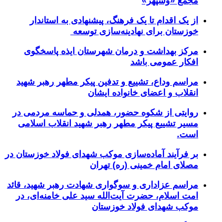
مجمع «وسپهر»
از یک اقدام تا یک فرهنگ، پیشنهادی به استاندار
خوزستان برای نهادینه‌سازی توسعه
مرکز بهداشت و درمان شهرستان ایذه پاسخگوی
افکار عمومی باشد
مراسم وداع، تشییع و تدفین پیکر مطهر رهبر شهید
انقلاب و اعضای خانواده ایشان
روایتی از شکوه حضور، همدلی و حماسه مردمی در
مسیر تشییع پیکر مطهر رهبر شهید انقلاب اسلامی
است.
بر فرآیند آماده‌سازی موکب شهدای فولاد خوزستان در
مصلای امام خمینی (ره) تهران
مراسم عزاداری و سوگواری شهادت رهبر شهید، قائد
امت اسلام، حضرت آیت‌الله سید علی خامنه‌ای، در
موکب شهدای فولاد خوزستان