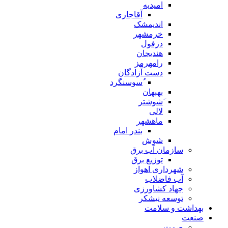
امیدیه
آقاجاری
اندیمشک
خرمشهر
دزفول
هندیجان
رامهرمز
دست آزادگان
ُسوسنگرد
بهبهان
َشوشتر
لالی
ماهشهر
بندر امام
شوش
سازمان آب برق
توزیع برق
شهرداری اهواز
آب فاضلاب
جهاد کشاورزی
توسعه نیشکر
بهداشت و سلامت
صنعت
صمت