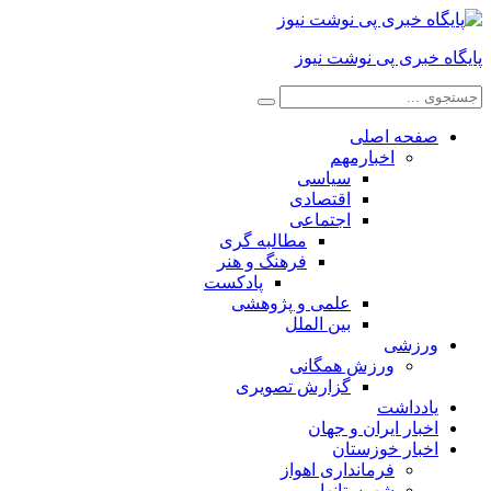
پایگاه خبری پی نوشت نیوز
صفحه اصلی
اخبارمهم
سیاسی
اقتصادی
اجتماعی
مطالبه گری
فرهنگ و هنر
پادکست
علمی و پژوهشی
بین الملل
ورزشی
ورزش همگانی
گزارش تصویری
یادداشت
اخبار ایران و جهان
اخبار خوزستان
فرمانداری اهواز
شهرستانها