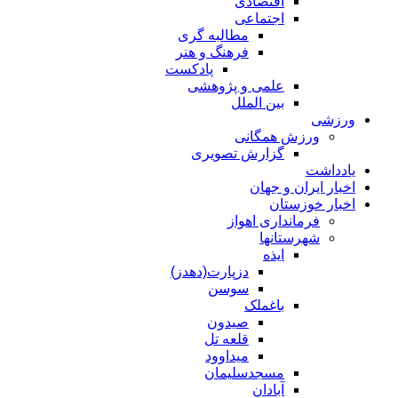
اقتصادی
اجتماعی
مطالبه گری
فرهنگ و هنر
پادکست
علمی و پژوهشی
بین الملل
ورزشی
ورزش همگانی
گزارش تصویری
یادداشت
اخبار ایران و جهان
اخبار خوزستان
فرمانداری اهواز
شهرستانها
ایذه
دزپارت(دهدز)
سوسن
باغملک
صیدون
قلعه تل
میداوود
مسجدسلیمان
آبادان