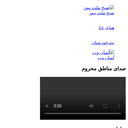
صبح ملت نیوز
هوای بانا
تیترخوزستان
آسان وب
صدای مناطق محروم