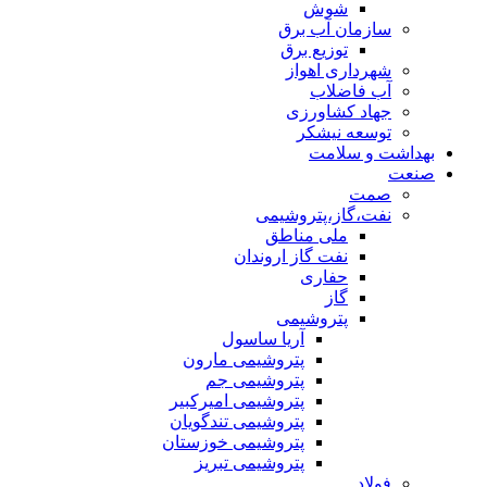
شوش
سازمان آب برق
توزیع برق
شهرداری اهواز
آب فاضلاب
جهاد کشاورزی
توسعه نیشکر
بهداشت و سلامت
صنعت
صمت
نفت،گاز،پتروشیمی
ملی مناطق
نفت گاز اروندان
حفاری
گاز
پتروشیمی
آریا ساسول
پتروشیمی مارون
پتروشیمی جم
پتروشیمی امیرکبیر
پتروشیمی تندگویان
پتروشیمی خوزستان
پتروشیمی تبریز
فولاد