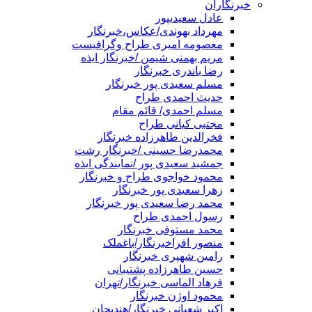
خبرنگاران
عادل سعیدیپور
مهرداد بهوندی/عکاس،خبرنگار
معصومه امیری طراح وگرافیست
مریم بهمنی شیمن /خبرنگار ایذه
رضا باندری خبرنگار
مسلم سعیدی پور خبرنگار
حدیث احمدی طراح
مسلم احمدی/ قائم مقام
مجتبی کیانی طراح
فخرالدین طاهرزاده خبرنگار
محمدرضا حسینی /خبرنگار رشت
جمشید سعیدی پور /نمایندگی ایذه
محمود خواجوی طراح و خبرنگار
زهرا سعیدی پور خبرنگار
محمد رضا سعیدی پور خبرنگار
رسول احمدی طراح
محمد مستوفی خبرنگار
منصور افراخبرنگار/باغملک
رامین شهپری خبرنگار
حسین طاهرزاده پشتیبانی
فرهاد الماسی خبرنگار/تهران
محمود اوژن خبرنگار
اکبر شعبانی خبرنگار/هندیجان