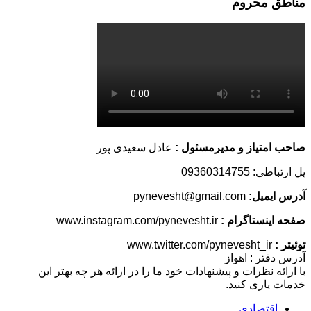
مناطق محروم
صاحب امتیاز و مدیرمسئول :
عادل سعیدی پور
پل ارتباطی: 09360314755
آدرس ایمیل:
pynevesht@gmail.com
صفحه اینستاگرام :
www.instagram.com/pynevesht.ir
توئیتر :
www.twitter.com/pynevesht_ir
آدرس دفتر : اهواز
با ارائه نظرات و پیشنهادات خود ما را در ارائه هر چه بهتر این
خدمات یاری کنید.
اقتصادی