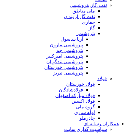
نفت،گاز،پتروشیمی
ملی مناطق
نفت گاز اروندان
حفاری
گاز
پتروشیمی
آریا ساسول
پتروشیمی مارون
پتروشیمی جم
پتروشیمی امیرکبیر
پتروشیمی تندگویان
پتروشیمی خوزستان
پتروشیمی تبریز
فولاد
فولاد خوزستان
فولادشادگان
فولاد مبارکه اصفهان
فولاد اکسین
گروه ملی
لوله سازی
چادرملو
همکاران رسانه ای
سیاسیت گذاری سایت