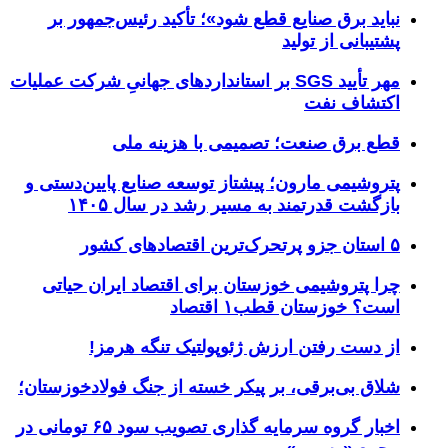
نباید برق صنایع قطع شود»؛ تأکید رئیس‌جمهور بر
پشتیبانی از تولید
مهر تأیید SGS بر استانداردهای جهانیِ شرکت عملیات
اکتشاف نفت
قطع برق صنعت؛ تصمیمی با هزینه ملی
پتروشیمی مارون؛ پیشتاز توسعه صنایع پایین‌دستی و
بازگشت قدرتمند به مسیر رشد در سال ۱۴۰۵
۵ استان جزو پرتحرک‌ترین اقتصاد‌های کشور
چرا پتروشیمی خوزستان برای اقتصاد ایران حیاتی
است؟ خوزستان قطب۱ اقتصاد
از دست رفتن ارزش ژئوپولتیک تنگه هرمز!
شلاق‌ بی‌برقی، بر پیکر خسته‌ از جنگ فولادخوزستان؛
اخبار گروه سرمایه گذاری تصویب سود ۶۵ تومانی در