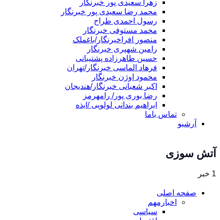
زهرا سعیدی پور خبرنگار
محمد رضا سعیدی پور خبرنگار
رسول احمدی طراح
محمد مستوفی خبرنگار
منصور افراخبرنگار/باغملک
رامین شهپری خبرنگار
حسین طاهرزاده پشتیبانی
فرهاد الماسی خبرنگار/تهران
محمود اوژن خبرنگار
اکبر شعبانی خبرنگار/هندیجان
رضا بوری پور/ رامهرمز
ابراهیم بندانی لولویی /ایذه
تماس باما
آرشیو
آتش سوزی
1 خبر
صفحه اصلی
اخبارمهم
سیاسی