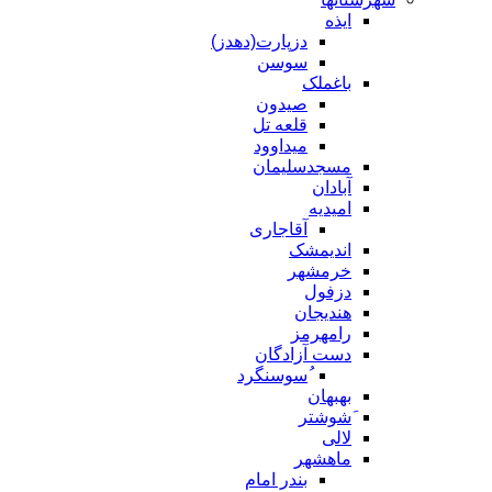
ایذه
دزپارت(دهدز)
سوسن
باغملک
صیدون
قلعه تل
میداوود
مسجدسلیمان
آبادان
امیدیه
آقاجاری
اندیمشک
خرمشهر
دزفول
هندیجان
رامهرمز
دست آزادگان
ُسوسنگرد
بهبهان
َشوشتر
لالی
ماهشهر
بندر امام