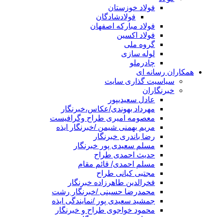
فولاد خوزستان
فولادشادگان
فولاد مبارکه اصفهان
فولاد اکسین
گروه ملی
لوله سازی
چادرملو
همکاران رسانه ای
سیاسیت گذاری سایت
خبرنگاران
عادل سعیدیپور
مهرداد بهوندی/عکاس،خبرنگار
معصومه امیری طراح وگرافیست
مریم بهمنی شیمن /خبرنگار ایذه
رضا باندری خبرنگار
مسلم سعیدی پور خبرنگار
حدیث احمدی طراح
مسلم احمدی/ قائم مقام
مجتبی کیانی طراح
فخرالدین طاهرزاده خبرنگار
محمدرضا حسینی /خبرنگار رشت
جمشید سعیدی پور /نمایندگی ایذه
محمود خواجوی طراح و خبرنگار