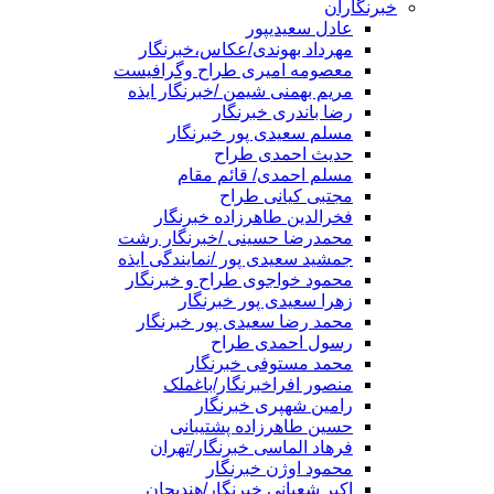
خبرنگاران
عادل سعیدیپور
مهرداد بهوندی/عکاس،خبرنگار
معصومه امیری طراح وگرافیست
مریم بهمنی شیمن /خبرنگار ایذه
رضا باندری خبرنگار
مسلم سعیدی پور خبرنگار
حدیث احمدی طراح
مسلم احمدی/ قائم مقام
مجتبی کیانی طراح
فخرالدین طاهرزاده خبرنگار
محمدرضا حسینی /خبرنگار رشت
جمشید سعیدی پور /نمایندگی ایذه
محمود خواجوی طراح و خبرنگار
زهرا سعیدی پور خبرنگار
محمد رضا سعیدی پور خبرنگار
رسول احمدی طراح
محمد مستوفی خبرنگار
منصور افراخبرنگار/باغملک
رامین شهپری خبرنگار
حسین طاهرزاده پشتیبانی
فرهاد الماسی خبرنگار/تهران
محمود اوژن خبرنگار
اکبر شعبانی خبرنگار/هندیجان