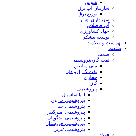
شوش
سازمان آب برق
توزیع برق
شهرداری اهواز
آب فاضلاب
جهاد کشاورزی
توسعه نیشکر
بهداشت و سلامت
صنعت
صمت
نفت،گاز،پتروشیمی
ملی مناطق
نفت گاز اروندان
حفاری
گاز
پتروشیمی
آریا ساسول
پتروشیمی مارون
پتروشیمی جم
پتروشیمی امیرکبیر
پتروشیمی تندگویان
پتروشیمی خوزستان
پتروشیمی تبریز
فولاد