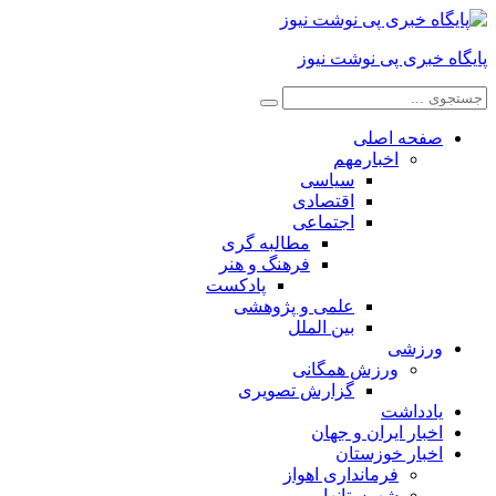
پایگاه خبری پی نوشت نیوز
صفحه اصلی
اخبارمهم
سیاسی
اقتصادی
اجتماعی
مطالبه گری
فرهنگ و هنر
پادکست
علمی و پژوهشی
بین الملل
ورزشی
ورزش همگانی
گزارش تصویری
یادداشت
اخبار ایران و جهان
اخبار خوزستان
فرمانداری اهواز
شهرستانها