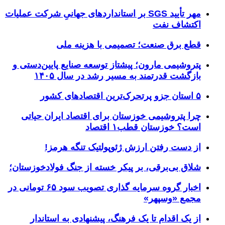
مهر تأیید SGS بر استانداردهای جهانیِ شرکت عملیات
اکتشاف نفت
قطع برق صنعت؛ تصمیمی با هزینه ملی
پتروشیمی مارون؛ پیشتاز توسعه صنایع پایین‌دستی و
بازگشت قدرتمند به مسیر رشد در سال ۱۴۰۵
۵ استان جزو پرتحرک‌ترین اقتصاد‌های کشور
چرا پتروشیمی خوزستان برای اقتصاد ایران حیاتی
است؟ خوزستان قطب۱ اقتصاد
از دست رفتن ارزش ژئوپولتیک تنگه هرمز!
شلاق‌ بی‌برقی، بر پیکر خسته‌ از جنگ فولادخوزستان؛
اخبار گروه سرمایه گذاری تصویب سود ۶۵ تومانی در
مجمع «وسپهر»
از یک اقدام تا یک فرهنگ، پیشنهادی به استاندار