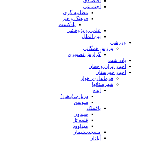
اقتصادی
اجتماعی
مطالبه گری
فرهنگ و هنر
پادکست
علمی و پژوهشی
بین الملل
ورزشی
ورزش همگانی
گزارش تصویری
یادداشت
اخبار ایران و جهان
اخبار خوزستان
فرمانداری اهواز
شهرستانها
ایذه
دزپارت(دهدز)
سوسن
باغملک
صیدون
قلعه تل
میداوود
مسجدسلیمان
آبادان