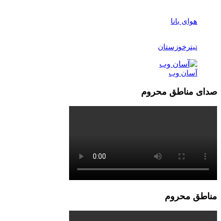
هوای بانا
تیترخوزستان
آسان وب
صدای مناطق محروم
مناطق محروم