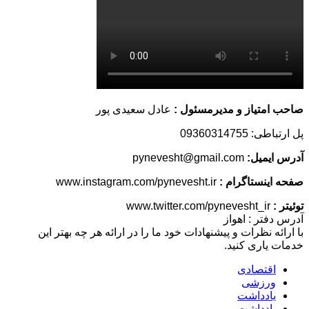
صاحب امتیاز و مدیرمسئول :
عادل سعیدی پور
پل ارتباطی: 09360314755
آدرس ایمیل:
pynevesht@gmail.com
صفحه اینستاگرام :
www.instagram.com/pynevesht.ir
توئیتر :
www.twitter.com/pynevesht_ir
آدرس دفتر : اهواز
با ارائه نظرات و پیشنهادات خود ما را در ارائه هر چه بهتر این
خدمات یاری کنید.
اقتصادی
ورزشی
یادداشت
یادداشت