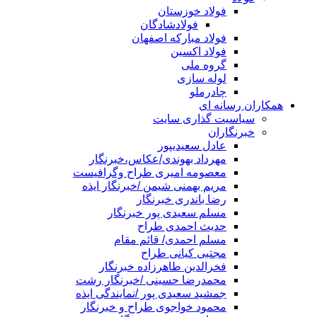
فولاد خوزستان
فولادشادگان
فولاد مبارکه اصفهان
فولاد اکسین
گروه ملی
لوله سازی
چادرملو
همکاران رسانه ای
سیاسیت گذاری سایت
خبرنگاران
عادل سعیدیپور
مهرداد بهوندی/عکاس،خبرنگار
معصومه امیری طراح وگرافیست
مریم بهمنی شیمن /خبرنگار ایذه
رضا باندری خبرنگار
مسلم سعیدی پور خبرنگار
حدیث احمدی طراح
مسلم احمدی/ قائم مقام
مجتبی کیانی طراح
فخرالدین طاهرزاده خبرنگار
محمدرضا حسینی /خبرنگار رشت
جمشید سعیدی پور /نمایندگی ایذه
محمود خواجوی طراح و خبرنگار