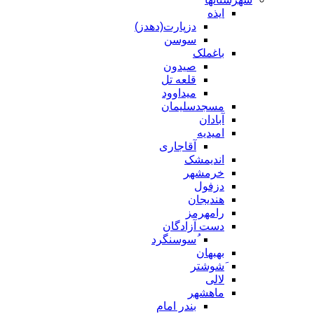
ایذه
دزپارت(دهدز)
سوسن
باغملک
صیدون
قلعه تل
میداوود
مسجدسلیمان
آبادان
امیدیه
آقاجاری
اندیمشک
خرمشهر
دزفول
هندیجان
رامهرمز
دست آزادگان
ُسوسنگرد
بهبهان
َشوشتر
لالی
ماهشهر
بندر امام