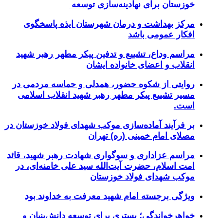
خوزستان برای نهادینه‌سازی توسعه
مرکز بهداشت و درمان شهرستان ایذه پاسخگوی
افکار عمومی باشد
مراسم وداع، تشییع و تدفین پیکر مطهر رهبر شهید
انقلاب و اعضای خانواده ایشان
روایتی از شکوه حضور، همدلی و حماسه مردمی در
مسیر تشییع پیکر مطهر رهبر شهید انقلاب اسلامی
است.
بر فرآیند آماده‌سازی موکب شهدای فولاد خوزستان در
مصلای امام خمینی (ره) تهران
مراسم عزاداری و سوگواری شهادت رهبر شهید، قائد
امت اسلام، حضرت آیت‌الله سید علی خامنه‌ای، در
موکب شهدای فولاد خوزستان
ویژگی برجسته امام شهید معرفت به خداوند بود
خواهرخواندگی؛ بستری برای توسعه دانش‌بنیان و