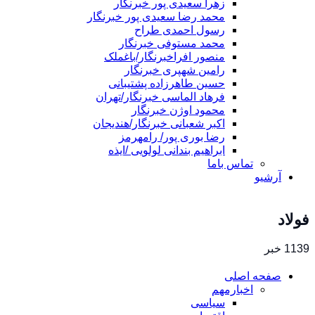
زهرا سعیدی پور خبرنگار
محمد رضا سعیدی پور خبرنگار
رسول احمدی طراح
محمد مستوفی خبرنگار
منصور افراخبرنگار/باغملک
رامین شهپری خبرنگار
حسین طاهرزاده پشتیبانی
فرهاد الماسی خبرنگار/تهران
محمود اوژن خبرنگار
اکبر شعبانی خبرنگار/هندیجان
رضا بوری پور/ رامهرمز
ابراهیم بندانی لولویی /ایذه
تماس باما
آرشیو
فولاد
1139 خبر
صفحه اصلی
اخبارمهم
سیاسی