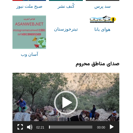
سد پرس
کُنف نشر
صبح ملت نیوز
تیترخوزستان
هوای بانا
آسان وب
صدای مناطق محروم
نمایشگر
ویدیو
02:21
00:00