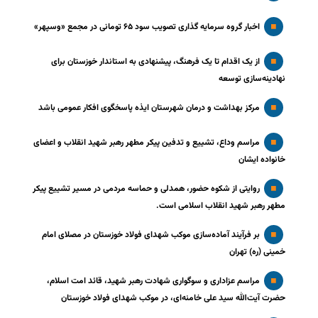
اخبار گروه سرمایه گذاری تصویب سود ۶۵ تومانی در مجمع «وسپهر»
از یک اقدام تا یک فرهنگ، پیشنهادی به استاندار خوزستان برای
نهادینه‌سازی توسعه
مرکز بهداشت و درمان شهرستان ایذه پاسخگوی افکار عمومی باشد
مراسم وداع، تشییع و تدفین پیکر مطهر رهبر شهید انقلاب و اعضای
خانواده ایشان
روایتی از شکوه حضور، همدلی و حماسه مردمی در مسیر تشییع پیکر
مطهر رهبر شهید انقلاب اسلامی است.
بر فرآیند آماده‌سازی موکب شهدای فولاد خوزستان در مصلای امام
خمینی (ره) تهران
مراسم عزاداری و سوگواری شهادت رهبر شهید، قائد امت اسلام،
حضرت آیت‌الله سید علی خامنه‌ای، در موکب شهدای فولاد خوزستان