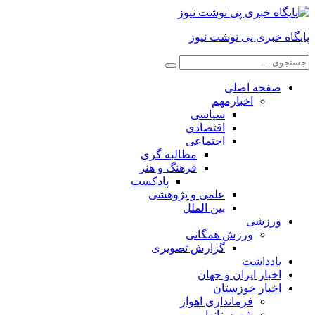
پایگاه خبری پی نوشت نیوز
صفحه اصلی
اخبارمهم
سیاسی
اقتصادی
اجتماعی
مطالبه گری
فرهنگ و هنر
پادکست
علمی و پژوهشی
بین الملل
ورزشی
ورزش همگانی
گزارش تصویری
یادداشت
اخبار ایران و جهان
اخبار خوزستان
فرمانداری اهواز
شهرستانها