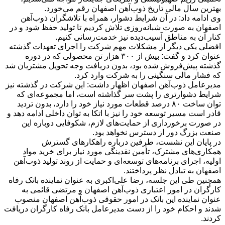
بهترین سال مالی تاریخ ذوب‌آهن اصفهان رقم می‌خورد.
وی ادامه داد: در آن شرایط دشوار، همراه با تلاشگران ذوب‌آهن
اصفهان به صورت شبانه‌روزی تلاش کردیم تا تولید حفظ شود و در
کنار آن به مناطق آسیب‌دیده نیز خدمت‌رسانی کنیم.
افضلی یکی دیگر از مشکلات مهم شرکت را اجرای تعهدات گذشته
عنوان کرد و گفت: بیش از ۳۰۰ هزار تن محصولی که در دوره
گذشته پیش‌فروش شده بود، بدون دریافت وجه تحویل مشتریان شد
که فشار مالی سنگینی را به شرکت وارد کرد.
مدیرعامل ذوب‌آهن اصفهان اظهار داشت: این شرکت در گذشته نیز
شرایط دشوارتری را پشت سر گذاشته است، اما مجموعه‌ای که
توان ساخت ۸۰ درصد قطعات مورد نیاز خود را دارد، بدون تردید
قادر است مسیر توسعه خود را نیز با اتکا به توان داخلی ادامه دهد و
در صورت برخورداری از حمایت‌های لازم، شکوفایی دوباره این
صنعت بزرگ دور از دسترس نخواهد بود.
در پایان این نشست، طرفین درباره راهکارهای گسترش
همکاری‌های مشترک، تأمین نقدینگی مورد نیاز برای خرید مواد
اولیه، اجرای برنامه‌های توسعه‌ای و حمایت از روند تولید ذوب‌آهن
اصفهان به تبادل نظر پرداختند.
همچنین طی این جلسه، رضا علی‌اکبری به عنوان نماینده بانک رفاه
کارگران در امور اعتباری ذوب‌آهن اصفهان و مرتضی قائمی به
عنوان نماینده این بانک در امور حقوقی ذوب‌آهن اصفهان منصوب
شدند و احکام خود را از دست مدیرعامل بانک رفاه کارگران دریافت
کردند.