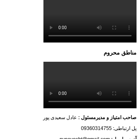
مناطق محروم
صاحب امتیاز و مدیرمسئول :
عادل سعیدی پور
پل ارتباطی: 09360314755