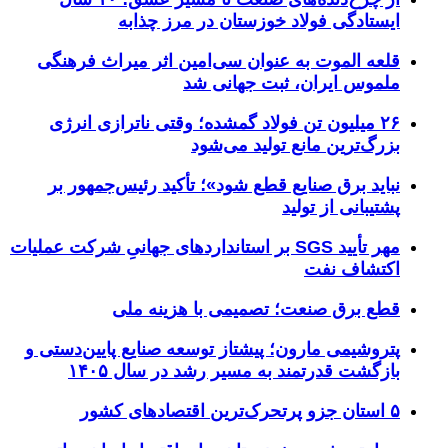
ایستادگی فولاد خوزستان در مرز چذابه
قلعه الموت به عنوان سی‌امین اثر میراث‌ فرهنگی
ملموس ایران، ثبت جهانی شد
۲۶ میلیون تن فولاد گمشده؛ وقتی ناترازی انرژی
بزرگ‌ترین مانع تولید می‌شود
نباید برق صنایع قطع شود»؛ تأکید رئیس‌جمهور بر
پشتیبانی از تولید
مهر تأیید SGS بر استانداردهای جهانیِ شرکت عملیات
اکتشاف نفت
قطع برق صنعت؛ تصمیمی با هزینه ملی
پتروشیمی مارون؛ پیشتاز توسعه صنایع پایین‌دستی و
بازگشت قدرتمند به مسیر رشد در سال ۱۴۰۵
۵ استان جزو پرتحرک‌ترین اقتصاد‌های کشور