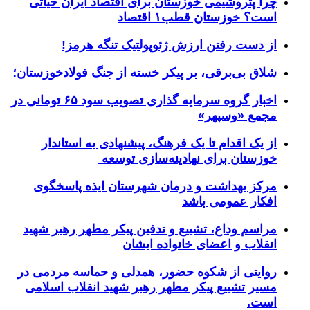
چرا پتروشیمی خوزستان برای اقتصاد ایران حیاتی
است؟ خوزستان قطب۱ اقتصاد
از دست رفتن ارزش ژئوپولتیک تنگه هرمز!
شلاق‌ بی‌برقی، بر پیکر خسته‌ از جنگ فولادخوزستان؛
اخبار گروه سرمایه گذاری تصویب سود ۶۵ تومانی در
مجمع «وسپهر»
از یک اقدام تا یک فرهنگ، پیشنهادی به استاندار
خوزستان برای نهادینه‌سازی توسعه
مرکز بهداشت و درمان شهرستان ایذه پاسخگوی
افکار عمومی باشد
مراسم وداع، تشییع و تدفین پیکر مطهر رهبر شهید
انقلاب و اعضای خانواده ایشان
روایتی از شکوه حضور، همدلی و حماسه مردمی در
مسیر تشییع پیکر مطهر رهبر شهید انقلاب اسلامی
است.