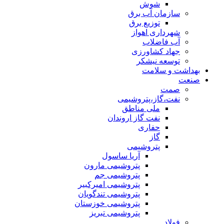
شوش
سازمان آب برق
توزیع برق
شهرداری اهواز
آب فاضلاب
جهاد کشاورزی
توسعه نیشکر
بهداشت و سلامت
صنعت
صمت
نفت،گاز،پتروشیمی
ملی مناطق
نفت گاز اروندان
حفاری
گاز
پتروشیمی
آریا ساسول
پتروشیمی مارون
پتروشیمی جم
پتروشیمی امیرکبیر
پتروشیمی تندگویان
پتروشیمی خوزستان
پتروشیمی تبریز
فولاد