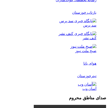
رسانه تخصصی فولادسازان
بازتاب خوزستان
سد پرس
کُنف نشر
صبح ملت نیوز
هوای بانا
تیترخوزستان
آسان وب
صدای مناطق محروم