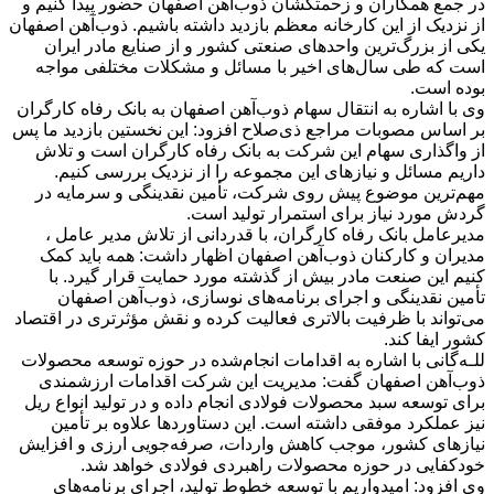
در جمع همکاران و زحمتکشان ذوب‌آهن اصفهان حضور پیدا کنیم و
از نزدیک از این کارخانه معظم بازدید داشته باشیم. ذوب‌آهن اصفهان
یکی از بزرگ‌ترین واحدهای صنعتی کشور و از صنایع مادر ایران
است که طی سال‌های اخیر با مسائل و مشکلات مختلفی مواجه
بوده است.
وی با اشاره به انتقال سهام ذوب‌آهن اصفهان به بانک رفاه کارگران
بر اساس مصوبات مراجع ذی‌صلاح افزود: این نخستین بازدید ما پس
از واگذاری سهام این شرکت به بانک رفاه کارگران است و تلاش
داریم مسائل و نیازهای این مجموعه را از نزدیک بررسی کنیم.
مهم‌ترین موضوع پیش روی شرکت، تأمین نقدینگی و سرمایه در
گردش مورد نیاز برای استمرار تولید است.
مدیرعامل بانک رفاه کارگران، با قدردانی از تلاش مدیر عامل ،
مدیران و کارکنان ذوب‌آهن اصفهان اظهار داشت: همه باید کمک
کنیم این صنعت مادر بیش از گذشته مورد حمایت قرار گیرد. با
تأمین نقدینگی و اجرای برنامه‌های نوسازی، ذوب‌آهن اصفهان
می‌تواند با ظرفیت بالاتری فعالیت کرده و نقش مؤثرتری در اقتصاد
کشور ایفا کند.
للـه‌گانی با اشاره به اقدامات انجام‌شده در حوزه توسعه محصولات
ذوب‌آهن اصفهان گفت: مدیریت این شرکت اقدامات ارزشمندی
برای توسعه سبد محصولات فولادی انجام داده و در تولید انواع ریل
نیز عملکرد موفقی داشته است. این دستاوردها علاوه بر تأمین
نیازهای کشور، موجب کاهش واردات، صرفه‌جویی ارزی و افزایش
خودکفایی در حوزه محصولات راهبردی فولادی خواهد شد.
وی افزود: امیدواریم با توسعه خطوط تولید، اجرای برنامه‌های