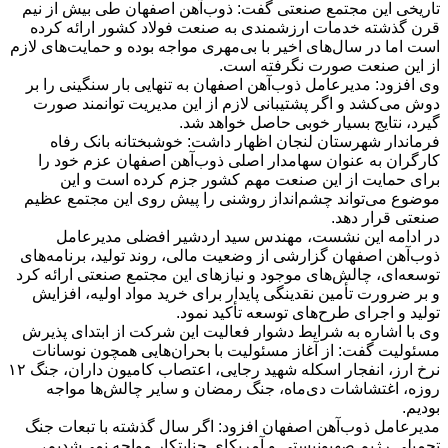
تاریخی این مجتمع صنعتی گفت: ذوب‌آهن اصفهان طی بیش از نیم
قرن گذشته خدمات ارزشمندی به صنعت فولاد کشور ارائه کرده
است اما در سال‌های اخیر با بی‌مهری مواجه بوده و حمایت‌های لازم
از این صنعت صورت نگرفته است.
وی افزود: مدیرعامل ذوب‌آهن اصفهان به تنهایی بار سنگینی را بر
دوش می‌کشد و اگر پشتیبانی لازم از این مدیریت توانمند صورت
گیرد، نتایج بسیار خوبی حاصل خواهد شد.
فرماندار شهرستان لنجان اظهار داشت: خوشبختانه بانک رفاه
کارگران به عنوان سهامدار اصلی ذوب‌آهن اصفهان عزم خود را
برای حمایت از این صنعت مهم کشور جزم کرده است و این
موضوع می‌تواند چشم‌انداز روشنی را پیش روی این مجتمع عظیم
صنعتی قرار دهد.
در ادامه این نشست، مهندس سید اردشیر افضلی مدیرعامل
ذوب‌آهن اصفهان گزارشی از وضعیت مالی، روند تولید، برنامه‌های
توسعه‌ای، چالش‌های موجود و نیازهای این مجتمع صنعتی ارائه کرد
و بر ضرورت تأمین نقدینگی پایدار برای خرید مواد اولیه، افزایش
تولید و اجرای طرح‌های توسعه تأکید نمود.
وی با اشاره به شرایط دشوار فعالیت این شرکت از ابتدای پذیرش
مسئولیت گفت: از آغاز مسئولیت با بحران‌هایی همچون نوسانات
نرخ ارز، انفجار اسکله شهید رجایی، اعتصاب کامیون داران، جنگ ۱۲
روزه، اغتشاشات دی‌ماه، جنگ رمضان و سایر چالش‌ها مواجه
بودیم.
مدیرعامل ذوب‌آهن اصفهان افزود: اگر سال گذشته با تبعات جنگ
تحمیلی رژیم صهیونیستی و آمریکای جنایتکار مواجه نمی‌شدیم،