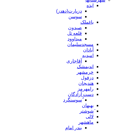
ایذه
دزپارت(دهدز)
سوسن
باغملک
صیدون
قلعه تل
میداوود
مسجدسلیمان
آبادان
امیدیه
آقاجاری
اندیمشک
خرمشهر
دزفول
هندیجان
رامهرمز
دست آزادگان
ُسوسنگرد
بهبهان
َشوشتر
لالی
ماهشهر
بندر امام