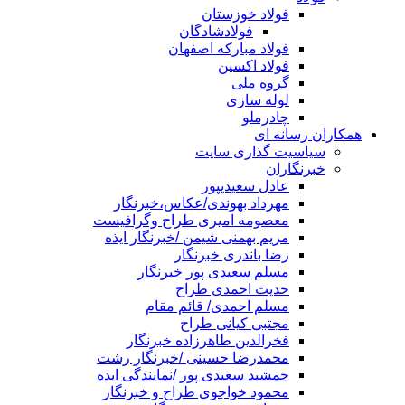
فولاد خوزستان
فولادشادگان
فولاد مبارکه اصفهان
فولاد اکسین
گروه ملی
لوله سازی
چادرملو
همکاران رسانه ای
سیاسیت گذاری سایت
خبرنگاران
عادل سعیدیپور
مهرداد بهوندی/عکاس،خبرنگار
معصومه امیری طراح وگرافیست
مریم بهمنی شیمن /خبرنگار ایذه
رضا باندری خبرنگار
مسلم سعیدی پور خبرنگار
حدیث احمدی طراح
مسلم احمدی/ قائم مقام
مجتبی کیانی طراح
فخرالدین طاهرزاده خبرنگار
محمدرضا حسینی /خبرنگار رشت
جمشید سعیدی پور /نمایندگی ایذه
محمود خواجوی طراح و خبرنگار