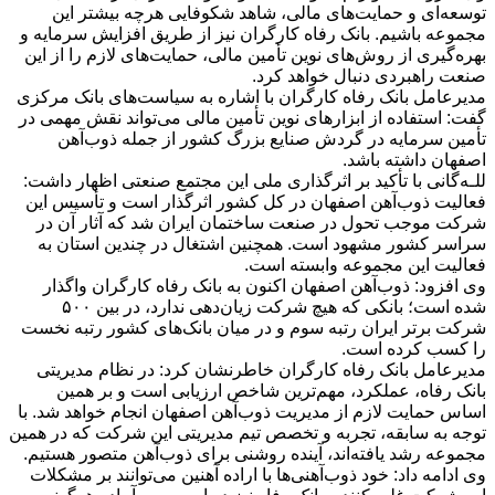
توسعه‌ای و حمایت‌های مالی، شاهد شکوفایی هرچه بیشتر این
مجموعه باشیم. بانک رفاه کارگران نیز از طریق افزایش سرمایه و
بهره‌گیری از روش‌های نوین تأمین مالی، حمایت‌های لازم را از این
صنعت راهبردی دنبال خواهد کرد.
مدیرعامل بانک رفاه کارگران با اشاره به سیاست‌های بانک مرکزی
گفت: استفاده از ابزارهای نوین تأمین مالی می‌تواند نقش مهمی در
تأمین سرمایه در گردش صنایع بزرگ کشور از جمله ذوب‌آهن
اصفهان داشته باشد.
للـه‌گانی با تأکید بر اثرگذاری ملی این مجتمع صنعتی اظهار داشت:
فعالیت ذوب‌آهن اصفهان در کل کشور اثرگذار است و تأسیس این
شرکت موجب تحول در صنعت ساختمان ایران شد که آثار آن در
سراسر کشور مشهود است. همچنین اشتغال در چندین استان به
فعالیت این مجموعه وابسته است.
وی افزود: ذوب‌آهن اصفهان اکنون به بانک رفاه کارگران واگذار
شده است؛ بانکی که هیچ شرکت زیان‌دهی ندارد، در بین ۵۰۰
شرکت برتر ایران رتبه سوم و در میان بانک‌های کشور رتبه نخست
را کسب کرده است.
مدیرعامل بانک رفاه کارگران خاطرنشان کرد: در نظام مدیریتی
بانک رفاه، عملکرد، مهم‌ترین شاخص ارزیابی است و بر همین
اساس حمایت لازم از مدیریت ذوب‌آهن اصفهان انجام خواهد شد. با
توجه به سابقه، تجربه و تخصص تیم مدیریتی این شرکت که در همین
مجموعه رشد یافته‌اند، آینده روشنی برای ذوب‌آهن متصور هستیم.
وی ادامه داد: خود ذوب‌آهنی‌ها با اراده آهنین می‌توانند بر مشکلات