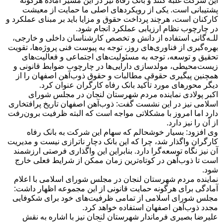
این شرکت غلبه کنند و بانک رفاه نیز در این مسیر آماده هرگونه
پشتیبانی است. یکی از رویکردهای اصلی ما حمایت از معیشت
کارکنان است، هرچند پرداخت حقوق و مزایا باید بر مبنای عملکرد و
در چارچوب نظام ارزیابی عملکرد انجام شود.
للـه‌گانی استفاده از دانش و تخصص کارشناسان داخلی و خارجی،
بهره‌گیری از فناوری‌های روز، توجه به پیوست فنی پروژه‌ها، تقویت
تحقیق و توسعه، توجه به مسئولیت‌های اجتماعی و فعالیت‌های
زیست‌محیطی، مولدسازی دارایی‌ها در چارچوب ضوابط قانونی و
همچنین پیگیری حقوقی مطالبات و حقوق ذوب‌آهن اصفهان را از
دیگر محورهای مورد تأکید بانک رفاه کارگران عنوان کرد.
اکبر پولادی نماینده مردم شهرستان لنجان در مجلس شورای
اسلامی نیز در این نشست گفت: ذوب‌آهن اصفهان تاریخ پرافتخاری
دارد اما امروز با مشکلاتی مواجه است که البته ظرفیت برون‌رفت
از آن را نیز دارد.
وی افزود: بسیار خوشحالم که سهام این شرکت به بانک رفاه
کارگران واگذار شد، چرا که این بانک دچار ناترازی نیست و مدیریت
آن نیز نگاه توسعه‌گرا دارد. بنابراین این واگذاری فرصتی ارزشمند
است تا ذوب‌آهن در کوتاه‌ترین زمان ممکن از شرایط فعلی خارج
شود.
نماینده مردم شهرستان لنجان در مجلس شورای اسلامی با اعلام
آمادگی برای هرگونه حمایت قانونی از این مجموعه اظهار داشت:
مجلس شورای اسلامی از تمامی ظرفیت‌های خود برای شکوفایی
مجدد ذوب‌آهن اصفهان استفاده خواهد کرد.
علیرضا بصیری فرماندار شهرستان لنجان نیز با اشاره به نقش